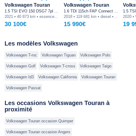
Volkswagen Touran
Volkswagen Touran
Volk
1.5 TSI EVO 150 DSG7 7pl Carat
1.6 TDI 115ch FAP Connect 7 places Euro6d-T
2021 • 40 873 km • essence • automatique
2018 • 119 681 km • diesel • manuelle
30 100€
15 990€
19 9
Les modèles Volkswagen
Volkswagen T-roc
Volkswagen Tiguan
Volkswagen Polo
Volkswagen Golf
Volkswagen T-cross
Volkswagen Taigo
Volkswagen Id3
Volkswagen California
Volkswagen Touran
Volkswagen Passat
Les occasions Volkswagen Touran à
proximité
Volkswagen Touran occasion Quimper
Volkswagen Touran occasion Angers