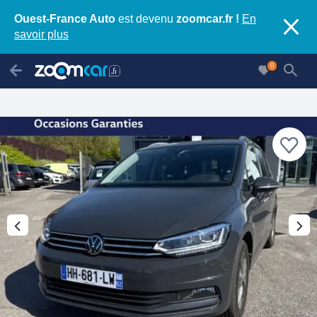
Ouest-France Auto
est devenu
zoomcar.fr !
En
savoir plus
0