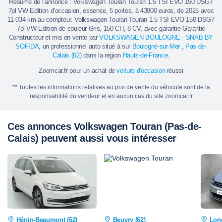
Résumé de l’annonce : Volkswagen Touran Touran 1.5 TSI EVO 150 DSG7
7pl VW Edition d’occasion, essence, 5 portes, à 43900 euros, de 2025 avec
11 034 km au compteur. Volkswagen Touran Touran 1.5 TSI EVO 150 DSG7
7pl VW Edition de couleur Gris, 150 CH, 8 CV, avec garantie Garantie
Constructeur et mis en vente par
VOLKSWAGEN BOULOGNE - SNAB BY
SOFIDA
, un professionnel auto situé à sur
Boulogne-sur-Mer
,
Pas-de-
Calais (62)
dans la région
Hauts-de-France
.
Zoomcar.fr pour un achat de
voiture d'occasion
réussi
** Toutes les informations relatives au prix de vente du véhicule sont de la
responsabilité du vendeur et en aucun cas du site zoomcar.fr
Ces annonces Volkswagen Touran (Pas-de-
Calais) peuvent aussi vous intéresser
Hénin-Beaumont (62)
Beuvry (62)
Lon