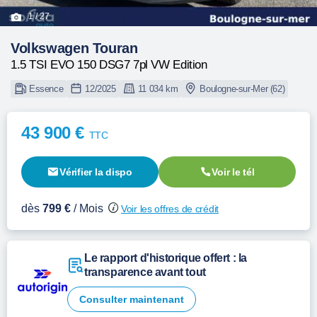
1
/ 27
Volkswagen Touran
1.5 TSI EVO 150 DSG7 7pl VW Edition
Essence
12/2025
11 034 km
Boulogne-sur-Mer (62)
43 900 €
TTC
Vérifier la dispo
Voir le tél
dès
799 €
/ Mois
Voir les offres de crédit
Le rapport d'historique offert : la
transparence avant tout
Consulter maintenant