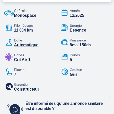
Châssis
Année
Monospace
12/2025
Kilométrage
Energie
11 034 km
essence
Boîte
Puissance
automatique
8cv / 150ch
Crit'Air
Portes
Crit'Air 1
5
Places
Couleur
7
Gris
Garantie
Constructeur
Être informé dès qu'une annonce similaire
est disponible ?