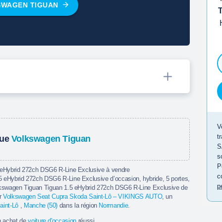
SWAGEN TIGUAN
V
t
que
Volkswagen Tiguan
S
s
P
 eHybrid 272ch DSG6 R-Line Exclusive à vendre
c
 eHybrid 272ch DSG6 R-Line Exclusive d’occasion, hybride, 5 portes,
p
lkswagen Tiguan Tiguan 1.5 eHybrid 272ch DSG6 R-Line Exclusive de
ar
Volkswagen Seat Cupra Skoda Saint-Lô – VIKINGS AUTO
, un
aint-Lô
,
Manche (50)
dans la région
Normandie
.
n achat de
voiture d'occasion
réussi