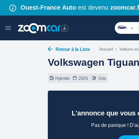
Ouest-France Auto
est devenu
zoomcar.f
Retour à la Liste
Accueil
Voiture oc
Volkswagen Tigua
Hybride
2026
Gris
L'annonce que vous c
Pas de panique ! D'au