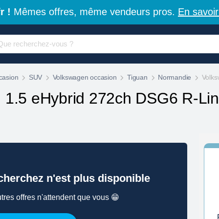
r !
Mêmes offres, même vendeurs pros.
En savoir
casion
SUV
Volkswagen occasion
Tiguan
Normandie
Volksw
n
1.5 eHybrid 272ch DSG6 R-Lin
herchez n'est plus disponible
tres offres n'attendent que vous 😁