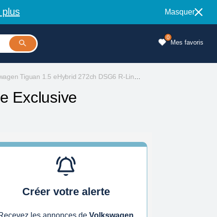
 plus
Masquer
0
Mes favoris
agen Tiguan 1.5 eHybrid 272ch DSG6 R-Line Exclusive
e Exclusive
Créer votre alerte
Recevez les annonces de
Volkswagen