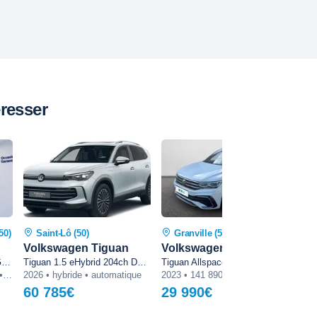
resser
50)
Saint-Lô (50)
Granville (50)
V
Volkswagen Tiguan
Volkswagen Tiguan
Vo
Tiguan 1.5 eTSI 131ch DSG7 VW Edition
Tiguan 1.5 eHybrid 204ch DSG6 Elegance
Tiguan Allspace 2.0 TDI 150ch DSG7 R-Line
2026 • 4 699 km • essence • automatique
2026 • hybride • automatique
2023 • 141 890 km • diesel • automatique
60 785€
29 990€
21