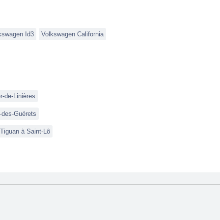
kswagen Id3
Volkswagen California
-de-Linières
-des-Guérets
Tiguan à Saint-Lô