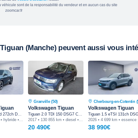
du véhicule sont de la responsabilité du vendeur et en aucun cas du site
zoomcar.fr
iguan (Manche) peuvent aussi vous inté
Granville (50)
Cherbourg-en-Cotentin (
Tiguan
Volkswagen Tiguan
Volkswagen Tiguan
Tiguan 1.5 eHybrid 272ch DSG6 R-Line Exclusive
Tiguan 2.0 TDI 150 DSG7 Carat
2024 • 35 583 km • hybride • automatique
2017 • 130 855 km • diesel • automatique
20 490€
38 990€