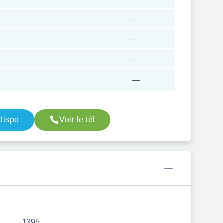
—
—
—
—
 dispo
Voir le tél
1395