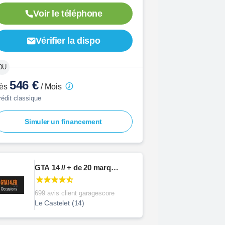
Voir le téléphone
Vérifier la dispo
546 €
ès
/ Mois
rédit classique
Simuler un financement
GTA 14 // + de 20 marques disponibles
699 avis client garagescore
Le Castelet (14)