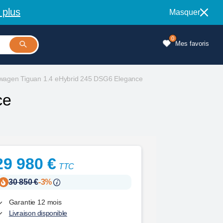
 plus
Masquer
0
Mes favoris
wagen Tiguan 1.4 eHybrid 245 DSG6 Elegance
ce
29 980 €
TTC
30 850 €
-3%
Garantie 12 mois
Livraison disponible