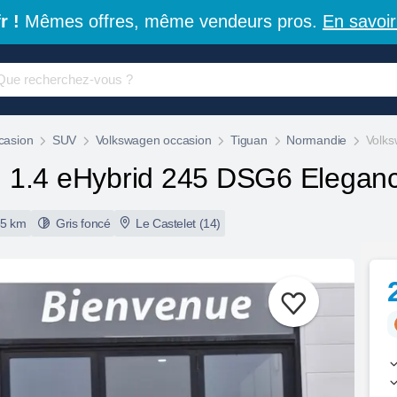
r !
Mêmes offres, même vendeurs pros.
En savoir
casion
SUV
Volkswagen occasion
Tiguan
Normandie
Volks
n
1.4 eHybrid 245 DSG6 Elegan
35 km
Gris foncé
Le Castelet (14)