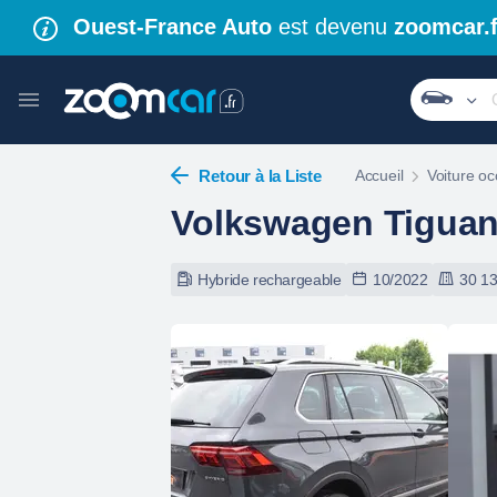
Ouest-France Auto
est devenu
zoomcar.f
Retour à la Liste
Accueil
Voiture oc
Volkswagen Tigua
Hybride rechargeable
10/2022
30 1