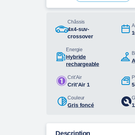
Châssis
A
4x4-suv-
crossover
Energie
B
hybride
rechargeable
Crit'Air
P
Crit'Air 1
5
Couleur
G
Gris foncé
Description