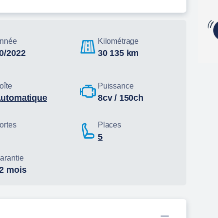
nnée
Kilométrage
10/2022
30 135 km
oîte
Puissance
automatique
8cv / 150ch
ortes
Places
5
arantie
12 mois