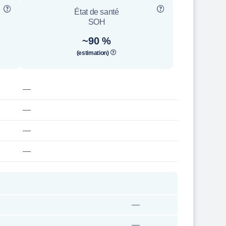
État de santé
SOH
~90 %
(estimation)
—
—
—
—
—
—