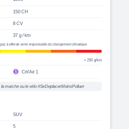
150 CH
8 CV
37 g / km
 gaz à effet de serre responsable du changement climatique.
> 250 g/km
Crit'Air 1
iez la marche ou le vélo #SeDeplacerMoinsPolluer
SUV
5