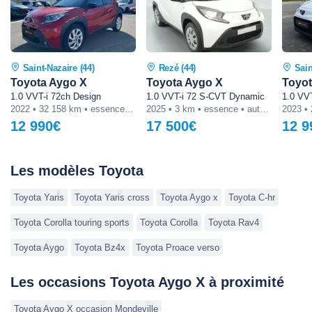
Saint-Nazaire (44)
Rezé (44)
Sain
Toyota Aygo X
Toyota Aygo X
Toyot
1.0 VVT-i 72ch Design
1.0 VVT-i 72 S-CVT Dynamic
1.0 VV
2022 • 32 158 km • essence • manuelle
2025 • 3 km • essence • automatique
12 990€
17 500€
12 9
Les modèles Toyota
Toyota Yaris
Toyota Yaris cross
Toyota Aygo x
Toyota C-hr
Toyota Corolla touring sports
Toyota Corolla
Toyota Rav4
Toyota Aygo
Toyota Bz4x
Toyota Proace verso
Les occasions Toyota Aygo X à proximité
Toyota Aygo X occasion Mondeville