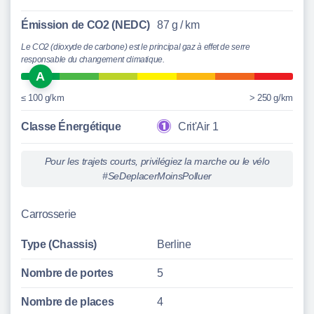
Émission de CO2 (NEDC)
87 g / km
Le CO2 (dioxyde de carbone) est le principal gaz à effet de serre
responsable du changement climatique.
A
≤ 100 g/km
> 250 g/km
Classe Énergétique
Crit'Air 1
Pour les trajets courts, privilégiez la marche ou le vélo
#SeDeplacerMoinsPolluer
Carrosserie
Type (Chassis)
Berline
Nombre de portes
5
Nombre de places
4