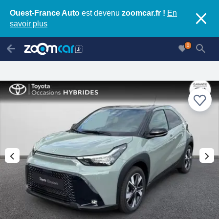
Ouest-France Auto
est devenu
zoomcar.fr !
En
savoir plus
0