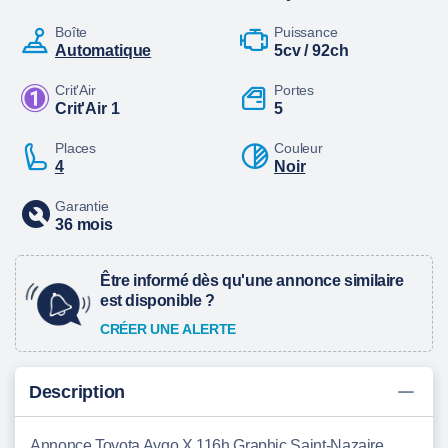
Boîte
Puissance
automatique
5cv / 92ch
Crit'Air
Portes
Crit'Air 1
5
Places
Couleur
4
Noir
Garantie
36 mois
Être informé dès qu'une annonce similaire
est disponible ?
CRÉER UNE ALERTE
Description
Annonce Toyota Aygo X 116h Graphic Saint-Nazaire