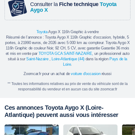
Consulter la
Fiche technique
Toyota
Aygo X
Toyota
Aygo X 116h Graphic à vendre
Résumé de l’annonce : Toyota Aygo X 116h Graphic d’occasion, hybride, 5
portes, à 21990 euros, de 2026 avec 5 000 km au compteur. Toyota Aygo X
116h Graphic de couleur Noir, 92 CH, 5 CV, avec garantie Garantie 36 mois
et mis en vente par
TOYOTA GCA SAINT-NAZAIRE
, un professionnel auto
situé à sur
Saint-Nazaire
,
Loire-Atlantique (44)
dans la région
Pays de la
Loire
.
Zoomcar.fr pour un achat de
voiture d'occasion
réussi
** Toutes les informations relatives au prix de vente du véhicule sont de la
responsabilité du vendeur et en aucun cas du site zoomcar.fr
Ces annonces Toyota Aygo X (Loire-
Atlantique) peuvent aussi vous intéresser