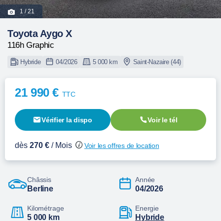
1
/ 21
Toyota Aygo X
116h Graphic
Hybride
04/2026
5 000 km
Saint-Nazaire (44)
21 990 €
TTC
Vérifier la dispo
Voir le tél
dès
270 €
/ Mois
Voir les offres de location
Châssis
Année
Berline
04/2026
Kilométrage
Energie
5 000 km
hybride