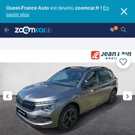
Ouest-France Auto
est devenu
zoomcar.fr !
En
savoir plus
0