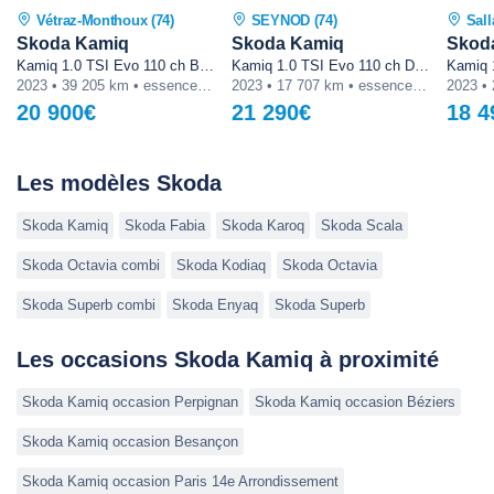
Vétraz-Monthoux (74)
SEYNOD (74)
Sall
Skoda Kamiq
Skoda Kamiq
Skod
Kamiq 1.0 TSI Evo 110 ch BVM6 Monte-Carlo
Kamiq 1.0 TSI Evo 110 ch DSG7 Ambition
2023 • 39 205 km • essence • manuelle
2023 • 17 707 km • essence • automatique
20 900€
21 290€
18 4
Les modèles Skoda
Skoda Kamiq
Skoda Fabia
Skoda Karoq
Skoda Scala
Skoda Octavia combi
Skoda Kodiaq
Skoda Octavia
Skoda Superb combi
Skoda Enyaq
Skoda Superb
Les occasions Skoda Kamiq à proximité
Skoda Kamiq occasion Perpignan
Skoda Kamiq occasion Béziers
Skoda Kamiq occasion Besançon
Skoda Kamiq occasion Paris 14e Arrondissement