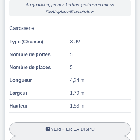
Au quotidien, prenez les transports en commun
#SeDeplacerMoinsPolluer
Carrosserie
Type (Chassis)
SUV
Nombre de portes
5
Nombre de places
5
Longueur
4,24 m
Largeur
1,79 m
Hauteur
1,53 m
VÉRIFIER LA DISPO