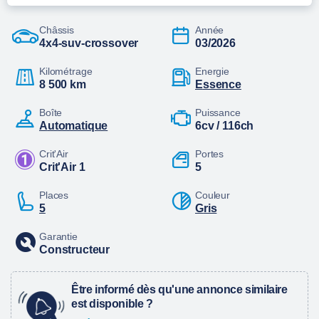
Châssis
Année
4x4-suv-crossover
03/2026
Kilométrage
Energie
8 500 km
essence
Boîte
Puissance
automatique
6cv / 116ch
Crit'Air
Portes
Crit'Air 1
5
Places
Couleur
5
Gris
Garantie
Constructeur
Être informé dès qu'une annonce similaire
est disponible ?