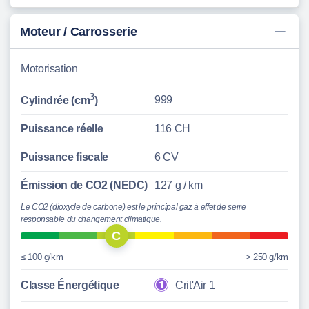
Moteur / Carrosserie
Motorisation
3
999
Cylindrée (cm
)
Puissance réelle
116 CH
Puissance fiscale
6 CV
Émission de CO2 (NEDC)
127 g / km
Le CO2 (dioxyde de carbone) est le principal gaz à effet de serre
responsable du changement climatique.
C
≤ 100 g/km
> 250 g/km
Classe Énergétique
Crit'Air 1