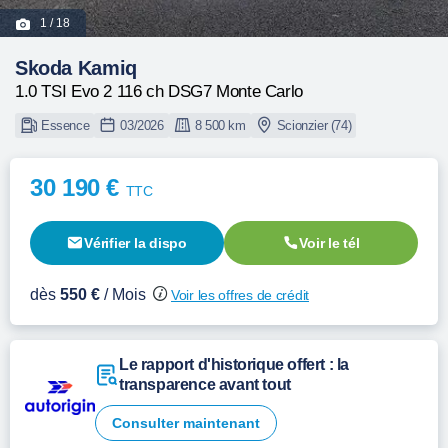
1
/ 18
Skoda Kamiq
1.0 TSI Evo 2 116 ch DSG7 Monte Carlo
Essence
03/2026
8 500 km
Scionzier (74)
30 190 €
TTC
Vérifier la dispo
Voir le tél
dès
550 €
/ Mois
Voir les offres de crédit
Le rapport d'historique offert : la
transparence avant tout
Consulter maintenant