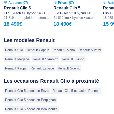
Aubenas (07)
Privas (07)
Aub
Renault Clio 5
Renault Clio 5
Renau
Clio E-Tech full hybrid 145 Techno
Clio E-Tech full hybrid 145 Techno
Clio T
21 819 km • hybride • automatique
21 819 km • hybride • automatique
18 490€
18 490€
15 9
Les modèles Renault
Renault Clio
Renault Captur
Renault Arkana
Renault Austral
Renault Megane
Renault Symbioz
Renault Twingo
Renault Kadjar
Renault Espace
Renault Scenic
Les occasions Renault Clio à proximité
Renault Clio 5 occasion Rezé
Renault Clio 5 occasion Rennes
Renault Clio 5 occasion Perpignan
Renault Clio 5 occasion Beaucouzé