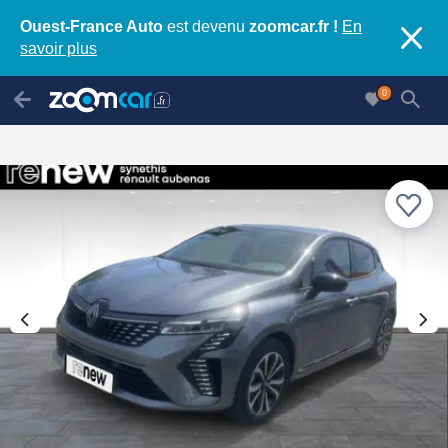
Ouest-France Auto
est devenu
zoomcar.fr !
En
savoir plus
0