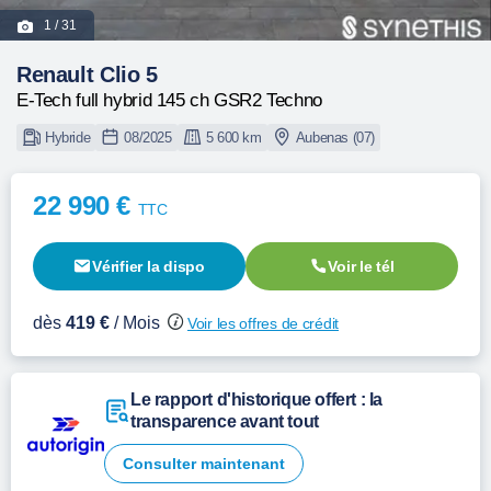
1
/ 31
Renault Clio 5
E-Tech full hybrid 145 ch GSR2 Techno
Hybride
08/2025
5 600 km
Aubenas (07)
22 990 €
TTC
Vérifier la dispo
Voir le tél
dès
419 €
/ Mois
Voir les offres de crédit
Le rapport d'historique offert : la
transparence avant tout
Consulter maintenant