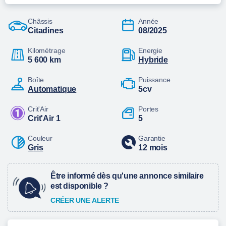
Châssis
Année
Citadines
08/2025
Kilométrage
Energie
5 600 km
hybride
Boîte
Puissance
automatique
5cv
Crit'Air
Portes
Crit'Air 1
5
Couleur
Garantie
Gris
12 mois
Être informé dès qu'une annonce similaire
est disponible ?
CRÉER UNE ALERTE