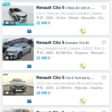
Renault Clio 5

V Blue dCi 100 ch GSR2 Evolution
Clio 5, V blue dci 100 ch gsr2 evolution, Citadine, 04/2025, 100ch, 5cv, 15 km, 5 portes, 5 places, Clim. manuelle, Diesel, Boite de vitess…

35 -
2025 - 15 Km - Diesel - Manuelle - Citadine
22 006 €

19


Renault Clio 5

Evolution TCe 90
Clio v, Evolution tce 90, Citadine, 11/2022, 91ch, 5cv, 60000 km, 5 portes, 5 places, Clim. auto, Essence, Boite de vitesse manuelle, Coule…

35 -
2022 - 60 000 Km - Essence - Manuelle - Citadine
12 490 €

6


Renault Clio 5

Clio E-Tech full hybrid 145 ch GSR2 Evolution
Clio 5, Clio e-tech full hybrid 145 ch gsr2 evolution, Citadine, 05/2025, 145ch, 5cv, 12394 km, 5 portes, 5 places, Clim. manuelle, Hybride…

56 -
2025 - 12 394 Km - Hybride - Citadine
18 590 €

21

