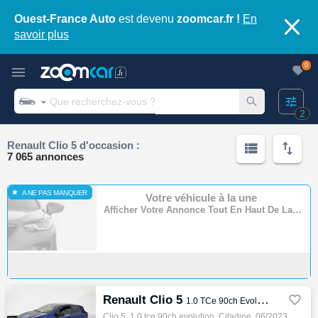
Ouest-France Auto
est devenu
zoomcar.fr !
En
savoir plus
0
2
Renault Clio 5 d'occasion :
7 065 annonces
A NE PAS MANQUER
Votre véhicule à la une
Afficher Votre Annonce Tout En Haut De La Page
Renault Clio 5

1.0 TCe 90ch Evolution
Clio 5, 1.0 tce 90ch evolution, Citadine, 06/2023, 91ch, 5cv, 34485 km, 5 portes, 5 places, Clim. manuelle, Essence, Boite de vitesse manue…