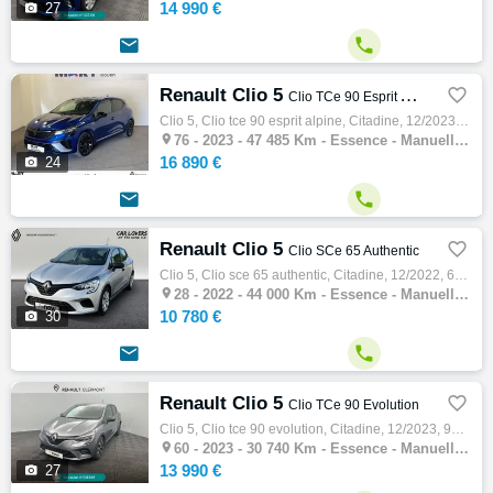
14 990 €

27


Renault Clio 5

Clio TCe 90 Esprit Alpine
Clio 5, Clio tce 90 esprit alpine, Citadine, 12/2023, 91ch, 5cv, 47485 km, 5 portes, 5 places, Clim. auto, Essence, Boite de vitesse manuel…

76 -
2023 - 47 485 Km - Essence - Manuelle - Citadine
16 890 €

24


Renault Clio 5

Clio SCe 65 Authentic
Clio 5, Clio sce 65 authentic, Citadine, 12/2022, 66ch, 4cv, 44000 km, 5 portes, 5 places, Essence, Boite de vitesse manuelle, Couleur gris…

28 -
2022 - 44 000 Km - Essence - Manuelle - Citadine
10 780 €

30


Renault Clio 5

Clio TCe 90 Evolution
Clio 5, Clio tce 90 evolution, Citadine, 12/2023, 91ch, 5cv, 30740 km, 5 portes, 5 places, Essence, Boite de vitesse manuelle, Gps, Couleur…

60 -
2023 - 30 740 Km - Essence - Manuelle - Citadine
13 990 €

27