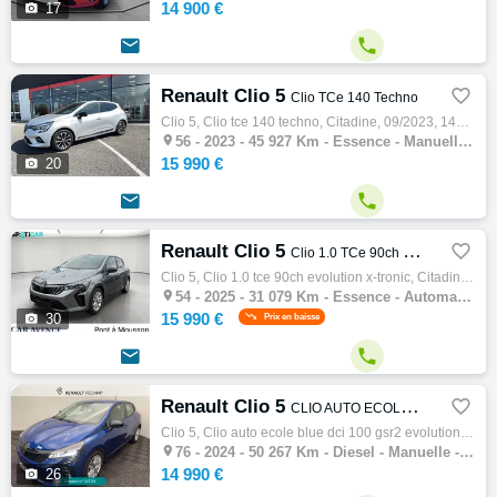
14 900 €

17


Renault Clio 5

Clio TCe 140 Techno
Clio 5, Clio tce 140 techno, Citadine, 09/2023, 140ch, 7cv, 45927 km, 5 portes, 5 places, Clim. auto, Essence, Boite de vitesse manuelle, R…

56 -
2023 - 45 927 Km - Essence - Manuelle - Citadine
15 990 €

20


Renault Clio 5

Clio 1.0 TCe 90ch Evolution X-Tronic
Clio 5, Clio 1.0 tce 90ch evolution x-tronic, Citadine, 04/2025, 91ch, 5cv, 31079 km, 5 portes, 5 places, Clim. manuelle, Essence, Boite de…

54 -
2025 - 31 079 Km - Essence - Automatique - Citadine
15 990 €

30
Prix en baisse


Renault Clio 5

CLIO AUTO ECOLE BLUE DCI 100 GSR2 EVOLUTION
Clio 5, Clio auto ecole blue dci 100 gsr2 evolution, Citadine, 11/2024, 100ch, 5cv, 50267 km, 5 portes, 5 places, Diesel, Boite de vitesse …

76 -
2024 - 50 267 Km - Diesel - Manuelle - Citadine
14 990 €

26