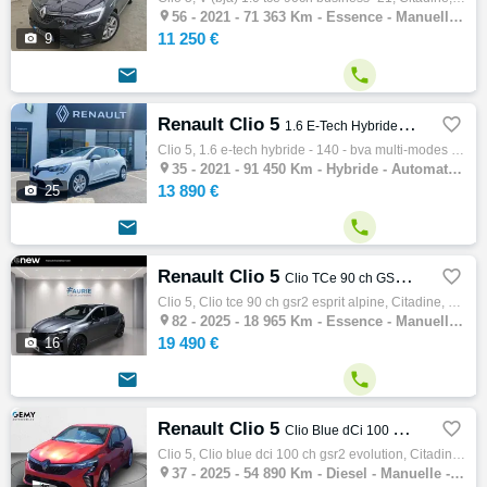

56 -
2021 - 71 363 Km - Essence - Manuelle - Citadine
11 250 €

9


Renault Clio 5

1.6 E-Tech Hybride - 140 - BVA multi-modes - 2021 V BERLINE Business PHASE 1
Clio 5, 1.6 e-tech hybride - 140 - bva multi-modes - 2021 v berline business phase 1, Citadine, 11/2021, 140ch, 5cv, 91450 km, 5 portes, 5…

35 -
2021 - 91 450 Km - Hybride - Automatique - Citadine
13 890 €

25


Renault Clio 5

Clio TCe 90 ch GSR2 Esprit Alpine
Clio 5, Clio tce 90 ch gsr2 esprit alpine, Citadine, 05/2025, 90ch, 5cv, 18965 km, 5 portes, 5 places, Essence, Boite de vitesse manuelle, …

82 -
2025 - 18 965 Km - Essence - Manuelle - Citadine
19 490 €

16


Renault Clio 5

Clio Blue dCi 100 ch GSR2 Evolution
Clio 5, Clio blue dci 100 ch gsr2 evolution, Citadine, 03/2025, 100ch, 5cv, 54890 km, 5 portes, 5 places, Clim. manuelle, Diesel, Boite de …

37 -
2025 - 54 890 Km - Diesel - Manuelle - Citadine