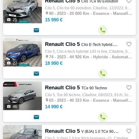
Renault Clio 5

Clio TCe 90 Evolution
Clio 5, Clio tce 90 evolution, Citadine, 12/2023, 91ch, 5cv, 20000 km, 5 portes, 5 places, Essence, Boite de vitesse manuelle, Gps, Couleur…

80 -
2023 - 20 000 Km - Essence - Manuelle - Citadine
15 990 €

25


Renault Clio 5

Clio E-Tech hybride 145 RS Line
Clio 5, Clio e-tech hybride 145 rs line, Citadine, 05/2023, 90ch, 5cv, 44926 km, 5 portes, 5 places, Hybride, Boite de vitesse automatique,…

74 -
2023 - 44 926 Km - Hybride - Automatique - Citadine
18 990 €

27


Renault Clio 5

TCe 90 Techno
Clio 5, Tce 90 techno, Citadine, 08/2023, 91ch, 5cv, 40323 km, 5 portes, 5 places, Clim. auto, Essence, Boite de vitesse manuelle, Régulate…

65 -
2023 - 40 323 Km - Essence - Manuelle - Citadine
14 990 €

46


Renault Clio 5

V (BJA) 1.0 TCe 90ch Business -21
Clio 5, V (bja) 1.0 tce 90ch business -21, Citadine, 02/2021, 91ch, 5cv, 71363 km, 5 portes, 5 places, Première main, Clim. manuelle, Essen…