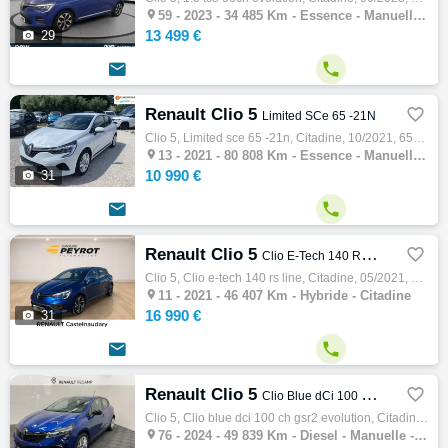

59 -
2023 - 34 485 Km - Essence - Manuelle - Citadine
13 499 €

29


Renault Clio 5

Limited SCe 65 -21N
Clio 5, Limited sce 65 -21n, Citadine, 10/2021, 65ch, 4cv, 80808 km, 5 portes, 5 places, Clim. manuelle, Essence, Boite de vitesse manuelle…

13 -
2021 - 80 808 Km - Essence - Manuelle - Citadine
10 990 €

31


Renault Clio 5

Clio E-Tech 140 RS Line
Clio 5, Clio e-tech 140 rs line, Citadine, 05/2021, 140ch, 7cv, 46407 km, 5 portes, 5 places, Clim. auto, Hybride, Régulateur de vitesse, G…

11 -
2021 - 46 407 Km - Hybride - Citadine
16 990 €

31


Renault Clio 5

Clio Blue dCi 100 ch GSR2 Evolution
Clio 5, Clio blue dci 100 ch gsr2 evolution, Citadine, 11/2024, 100ch, 5cv, 49839 km, 5 portes, 5 places, Diesel, Boite de vitesse manuelle…

76 -
2024 - 49 839 Km - Diesel - Manuelle - Citadine