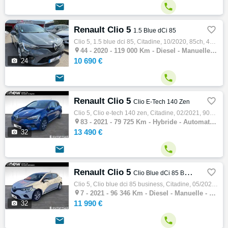


Renault Clio 5

1.5 Blue dCi 85
Clio 5, 1.5 blue dci 85, Citadine, 10/2020, 85ch, 4cv, 119000 km, 5 portes, 5 places, Clim. manuelle, Diesel, Boite de vitesse manuelle, Co…

44 -
2020 - 119 000 Km - Diesel - Manuelle - Citadine
10 690 €

24


Renault Clio 5

Clio E-Tech 140 Zen
Clio 5, Clio e-tech 140 zen, Citadine, 02/2021, 90ch, 5cv, 79725 km, 5 portes, 5 places, Clim. manuelle, Hybride, Boite de vitesse automati…

83 -
2021 - 79 725 Km - Hybride - Automatique - Citadine
13 490 €

32


Renault Clio 5

Clio Blue dCi 85 Business
Clio 5, Clio blue dci 85 business, Citadine, 05/2021, 85ch, 4cv, 96346 km, 5 portes, 5 places, Diesel, Boite de vitesse manuelle, Couleur b…

7 -
2021 - 96 346 Km - Diesel - Manuelle - Citadine
11 990 €

32

