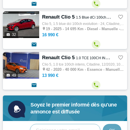


Renault Clio 5

1.5 Blue dCi 100ch Evolution - 24
Clio 5, 1.5 blue dci 100ch evolution - 24, Citadine, 05/2025, 100ch, 5cv, 14695 km, 5 portes, 5 places, Clim. manuelle, Diesel, Boite de vi…

19 -
2025 - 14 695 Km - Diesel - Manuelle - Citadine
16 990 €

32


Renault Clio 5

1.0 TCE 100CH INTENS
Clio 5, 1.0 tce 100ch intens, Citadine, 12/2020, 100ch, 5cv, 40000 km, 5 portes, 5 places, Clim. manuelle, Essence, Boite de vitesse manuel…

42 -
2020 - 40 000 Km - Essence - Manuelle - Citadine
13 990 €

49


Soyez le premier informé dès qu'une
annonce est diffusée