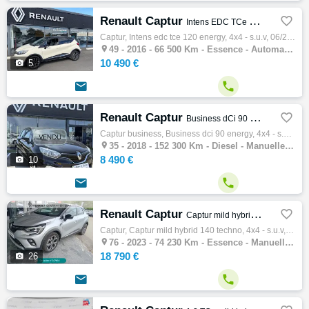
Renault Captur

Intens EDC TCe 120 Energy
Captur, Intens edc tce 120 energy, 4x4 - s.u.v, 06/2016, 118ch, 6cv, 66500 km, 5 portes, 5 places, Essence, Boite de vitesse automatique, J…

49 -
2016 - 66 500 Km - Essence - Automatique - 4x4 - S.U.V
10 490 €

5


Renault Captur

Business dCi 90 Energy
Captur business, Business dci 90 energy, 4x4 - s.u.v, 05/2018, 90ch, 4cv, 152300 km, 5 portes, 5 places, Diesel, Boite de vitesse manuelle,…

35 -
2018 - 152 300 Km - Diesel - Manuelle - 4x4 - S.U.V
8 490 €

10


Renault Captur

Captur mild hybrid 140 Techno
Captur, Captur mild hybrid 140 techno, 4x4 - s.u.v, 04/2023, 140ch, 7cv, 74230 km, 5 portes, 5 places, Essence, Boite de vitesse manuelle, …

76 -
2023 - 74 230 Km - Essence - Manuelle - 4x4 - S.U.V
18 790 €

26

