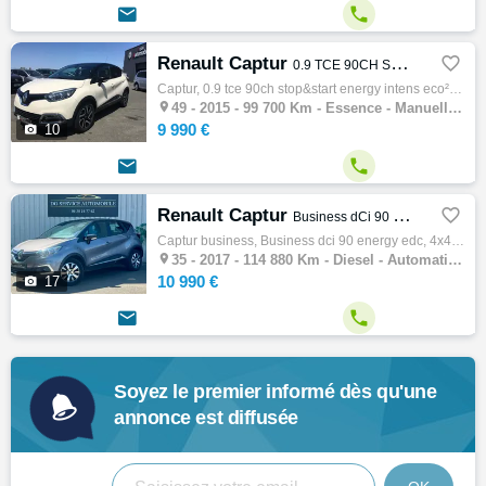


Renault Captur

0.9 TCE 90CH STOP&START ENERGY INTENS ECO²
Captur, 0.9 tce 90ch stop&start energy intens eco², 4x4 - s.u.v, 04/2015, 90ch, 5cv, 99700 km, 5 portes, 5 places, Clim. auto, Essence, Boi…

49 -
2015 - 99 700 Km - Essence - Manuelle - 4x4 - S.U.V
9 990 €

10


Renault Captur

Business dCi 90 Energy EDC
Captur business, Business dci 90 energy edc, 4x4 - s.u.v, 10/2017, 90ch, 4cv, 114880 km, 5 portes, 5 places, Diesel, Boite de vitesse autom…

35 -
2017 - 114 880 Km - Diesel - Automatique - 4x4 - S.U.V
10 990 €

17


Soyez le premier informé dès qu'une
annonce est diffusée