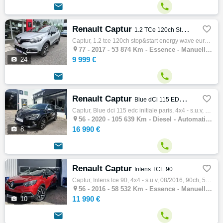


Renault Captur

1.2 TCe 120ch Stop&Start energy Wave Euro6 2016
Captur, 1.2 tce 120ch stop&start energy wave euro6 2016, 4x4 - s.u.v, 01/2017, 120ch, 6cv, 53874 km, 5 portes, 5 places, Clim. auto, Essenc…

77 -
2017 - 53 874 Km - Essence - Manuelle - 4x4 - S.U.V
9 999 €

24


Renault Captur

Blue dCi 115 EDC Initiale Paris
Captur, Blue dci 115 edc initiale paris, 4x4 - s.u.v, 07/2020, 115ch, 6cv, 105639 km, 5 portes, 5 places, Clim. auto, Diesel, Boite de vite…

56 -
2020 - 105 639 Km - Diesel - Automatique - 4x4 - S.U.V
16 990 €

8


Renault Captur

Intens TCE 90
Captur, Intens tce 90, 4x4 - s.u.v, 08/2016, 90ch, 58532 km, 5 portes, 5 places, Clim. auto, Essence, Boite de vitesse manuelle, Gps, Abs, …

56 -
2016 - 58 532 Km - Essence - Manuelle - 4x4 - S.U.V
11 990 €

10

