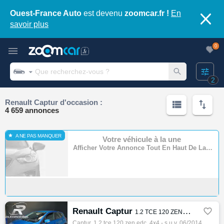
Ouest-France Auto
est devenu
zoomcar.fr !
En
savoir plus
0
2
Renault Captur d'occasion :
4 659 annonces
A NE PAS MANQUER
Votre véhicule à la une
Afficher Votre Annonce Tout En Haut De La Page
Renault Captur

1.2 TCE 120 ZEN EDC
Captur, 1.2 tce 120 zen edc, 4x4 - s.u.v, 06/2014, 120ch, 6cv, 66962 km, 5 portes, 5 places, Essence, Boite de vitesse automatique, Couleur…