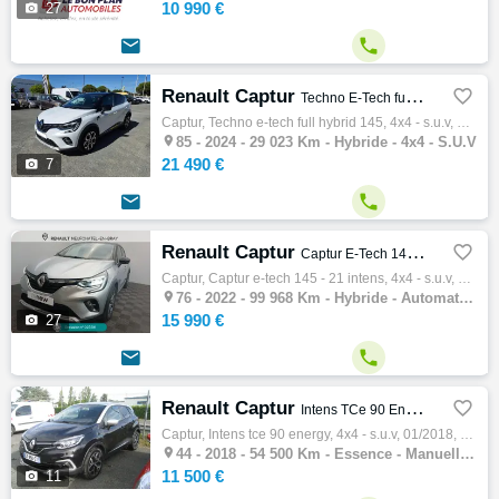
10 990 €

27


Renault Captur

Techno E-Tech full hybrid 145
Captur, Techno e-tech full hybrid 145, 4x4 - s.u.v, 02/2024, 94ch, 5cv, 29023 km, 5 portes, 5 places, Clim. auto, Hybride, Couleur bleu, 21…

85 -
2024 - 29 023 Km - Hybride - 4x4 - S.U.V
21 490 €

7


Renault Captur

Captur E-Tech 145 - 21 Intens
Captur, Captur e-tech 145 - 21 intens, 4x4 - s.u.v, 06/2022, 95ch, 5cv, 99968 km, 5 portes, 5 places, Hybride, Boite de vitesse automatique…

76 -
2022 - 99 968 Km - Hybride - Automatique - 4x4 - S.U.V
15 990 €

27


Renault Captur

Intens TCe 90 Energy
Captur, Intens tce 90 energy, 4x4 - s.u.v, 01/2018, 90ch, 5cv, 54500 km, 5 portes, 5 places, Essence, Boite de vitesse manuelle, Couleur no…

44 -
2018 - 54 500 Km - Essence - Manuelle - 4x4 - S.U.V
11 500 €

11