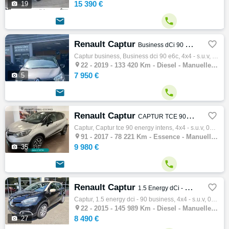
15 390 €

19


Renault Captur

Business dCi 90 E6C
Captur business, Business dci 90 e6c, 4x4 - s.u.v, 06/2019, 90ch, 5cv, 133420 km, 5 portes, 5 places, Diesel, Boite de vitesse manuelle, Gp…

22 -
2019 - 133 420 Km - Diesel - Manuelle - 4x4 - S.U.V
7 950 €

5


Renault Captur

CAPTUR TCE 90 ENERGY INTENS
Captur, Captur tce 90 energy intens, 4x4 - s.u.v, 03/2017, 90ch, 5cv, 78221 km, 5 portes, 5 places, Essence, Boite de vitesse manuelle, Gps…

91 -
2017 - 78 221 Km - Essence - Manuelle - 4x4 - S.U.V
9 980 €

35


Renault Captur

1.5 Energy dCi - 90 Business
Captur, 1.5 energy dci - 90 business, 4x4 - s.u.v, 03/2015, 90ch, 4cv, 145989 km, 5 portes, 5 places, Clim. manuelle, Diesel, Boite de vit…

22 -
2015 - 145 989 Km - Diesel - Manuelle - 4x4 - S.U.V
8 490 €

27