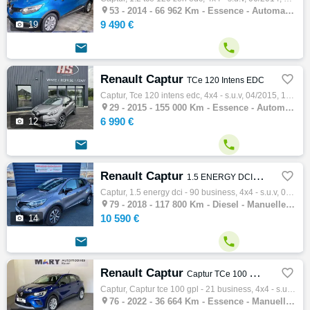

53 -
2014 - 66 962 Km - Essence - Automatique - 4x4 - S.U.V
9 490 €

19


Renault Captur

TCe 120 Intens EDC
Captur, Tce 120 intens edc, 4x4 - s.u.v, 04/2015, 120ch, 6cv, 155000 km, 5 portes, 5 places, Première main, Clim. auto, Essence, Boite de v…

29 -
2015 - 155 000 Km - Essence - Automatique - 4x4 - S.U.V
6 990 €

12


Renault Captur

1.5 ENERGY DCI - 90 BUSINESS
Captur, 1.5 energy dci - 90 business, 4x4 - s.u.v, 06/2018, 90ch, 117800 km, 5 portes, 5 places, Clim. manuelle, Diesel, Boite de vitesse m…

79 -
2018 - 117 800 Km - Diesel - Manuelle - 4x4 - S.U.V
10 590 €

14


Renault Captur

Captur TCe 100 GPL - 21 Business
Captur, Captur tce 100 gpl - 21 business, 4x4 - s.u.v, 01/2022, 100ch, 5cv, 36664 km, 5 portes, 5 places, Clim. manuelle, Essence, Boite de…

76 -
2022 - 36 664 Km - Essence - Manuelle - 4x4 - S.U.V