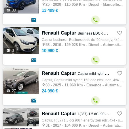

25 -
2020 - 115 059 Km - Diesel - Manuelle - 4x4 - S.U.V
13 499 €

30


Renault Captur

Business EDC dCi 90 Energy
Captur business, Business edc dci 90 energy, 4x4 - s.u.v, 12/2016, 90ch, 4cv, 129028 km, 5 portes, 5 places, Diesel, Boite de vitesse autom…

53 -
2016 - 129 028 Km - Diesel - Automatique - 4x4 - S.U.V
10 990 €

3


Renault Captur

Captur mild hybrid 160 EDC Evolution
Captur, Captur mild hybrid 160 edc evolution, 4x4 - s.u.v, 09/2025, 158ch, 6cv, 11060 km, 5 portes, 5 places, Essence, Boite de vitesse aut…

60 -
2025 - 11 060 Km - Essence - Automatique - 4x4 - S.U.V
24 990 €

27


Renault Captur

I (J87) 1.5 dCi 90ch energy Zen EDC
Captur, I (j87) 1.5 dci 90ch energy zen edc, 4x4 - s.u.v, 05/2017, 90ch, 4cv, 104000 km, 5 portes, 5 places, Première main, Clim. manuelle,…

31 -
2017 - 104 000 Km - Diesel - Automatique - 4x4 - S.U.V