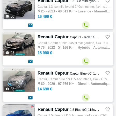
Renault Captur

1.3 TCe mild hybrid 140ch Techno
Captur, 1.3 tce mild hybrid 140ch techno, 4x4 - s.u.v, 10/2023, 140ch, 7cv, 48511 km, 5 portes, 5 places, Première main, Clim. auto, Essenc…

25 -
2023 - 48 511 Km - Essence - Manuelle - 4x4 - S.U.V
16 499 €

30


Renault Captur

Captur E-Tech 145 SL Rive Gauche
Captur, Captur e-tech 145 sl rive gauche, 4x4 - s.u.v, 06/2022, 95ch, 5cv, 54166 km, 5 portes, 5 places, Hybride, Boite de vitesse automati…

76 -
2022 - 54 166 Km - Hybride - Automatique - 4x4 - S.U.V
18 990 €

28


Renault Captur

Captur Blue dCi 115 EDC Intens
Captur, Captur blue dci 115 edc intens, 4x4 - s.u.v, 09/2020, 115ch, 6cv, 97976 km, 5 portes, 5 places, Diesel, Boite de vitesse automatiqu…

60 -
2020 - 97 976 Km - Diesel - Automatique - 4x4 - S.U.V
14 690 €

33


Renault Captur

1.5 Blue dCi 115ch Intens
Captur, 1.5 blue dci 115ch intens, 4x4 - s.u.v, 03/2020, 116ch, 6cv, 115059 km, 5 portes, 5 places, Clim. auto, Diesel, Boite de vitesse ma…