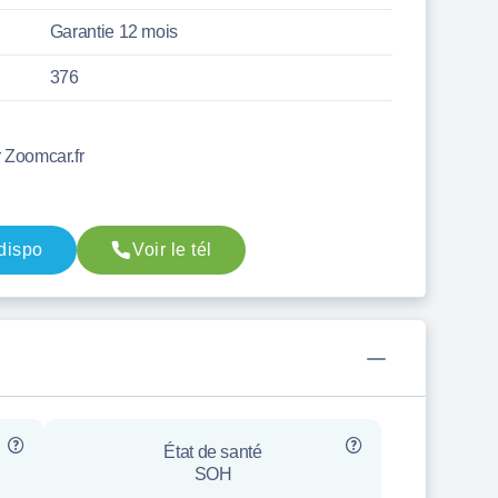
Garantie 12 mois
376
r Zoomcar.fr
 dispo
Voir le tél
État de santé
SOH