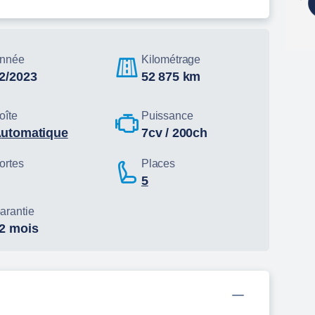
nnée
Kilométrage
02/2023
52 875 km
oîte
Puissance
automatique
7cv / 200ch
ortes
Places
5
arantie
12 mois