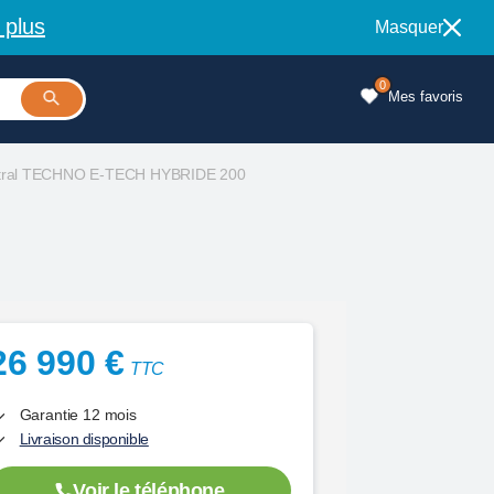
 plus
Masquer
0
Mes favoris
stral TECHNO E-TECH HYBRIDE 200
26 990 €
TTC
Garantie 12 mois
Livraison disponible
Voir le téléphone