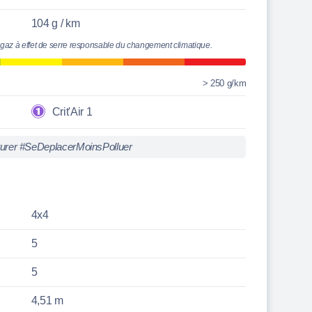
104 g / km
 gaz à effet de serre responsable du changement climatique.
> 250 g/km
Crit'Air 1
turer #SeDeplacerMoinsPolluer
4x4
5
5
4,51 m