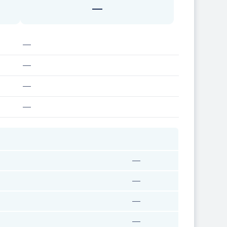
—
—
—
—
—
—
—
—
—