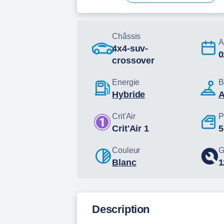
Châssis
A
4x4-suv-
crossover
Energie
B
hybride
Crit'Air
P
Crit'Air 1
5
Couleur
G
Blanc
Description