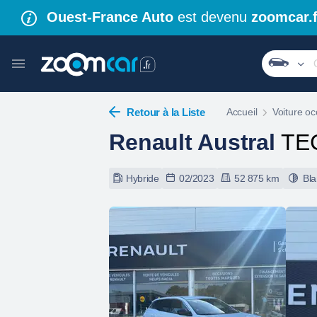
Ouest-France Auto
est devenu
zoomcar.f
Retour à la Liste
Accueil
Voiture oc
Renault Austral
TE
Hybride
02/2023
52 875 km
Bl