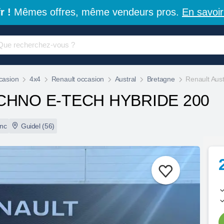
r !
Mêmes offres, même vendeurs pros.
En savoir
casion
4x4
Renault occasion
Austral
Bretagne
Renault Au
CHNO E-TECH HYBRIDE 200
anc
Guidel (56)