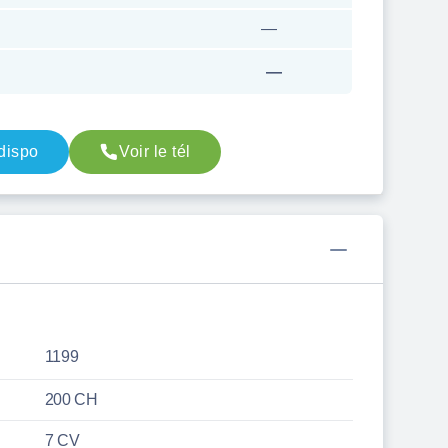
—
—
 dispo
Voir le tél
1199
200 CH
7 CV