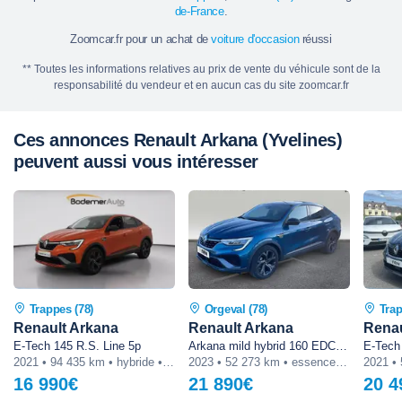
de-France
.
Zoomcar.fr pour un achat de
voiture d'occasion
réussi
** Toutes les informations relatives au prix de vente du véhicule sont de la
responsabilité du vendeur et en aucun cas du site zoomcar.fr
Ces annonces Renault Arkana (Yvelines)
peuvent aussi vous intéresser
Trappes (78)
Orgeval (78)
Trap
Renault Arkana
Renault Arkana
Renau
E-Tech 145 R.S. Line 5p
Arkana mild hybrid 160 EDC FAP - 22 R.S. Line
E-Tech
2021 • 94 435 km • hybride • automatique
2023 • 52 273 km • essence • automatique
16 990€
21 890€
20 4