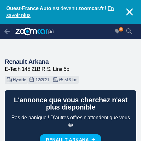
Ouest-France Auto
est devenu
zoomcar.fr !
En
savoir plus
0
Renault Arkana
E-Tech 145 21B R.S. Line 5p
Hybride
12/2021
65 516 km
L'annonce que vous cherchez n'est
plus disponible
Pas de panique ! D'autres offres n'attendent que vous
😁
RENAULT ARKANA