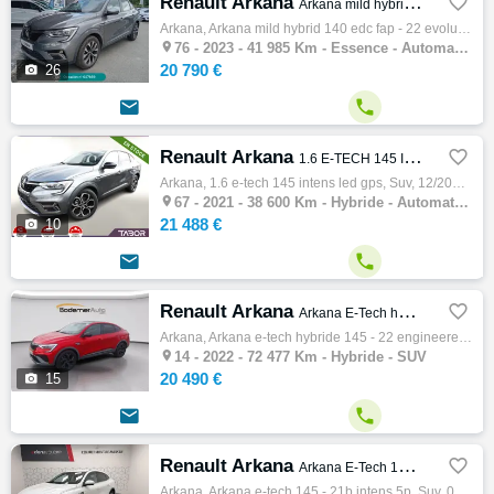
Renault Arkana

Arkana mild hybrid 140 EDC FAP - 22 Evolution
Arkana, Arkana mild hybrid 140 edc fap - 22 evolution, Suv, 10/2023, 140ch, 7cv, 41985 km, 5 portes, 5 places, Essence, Boite de vitesse au…

76 -
2023 - 41 985 Km - Essence - Automatique - SUV
20 790 €

26


Renault Arkana

1.6 E-TECH 145 Intens LED GPS
Arkana, 1.6 e-tech 145 intens led gps, Suv, 12/2021, 145ch, 38600 km, 5 portes, 5 places, Clim. auto, Hybride, Boite de vitesse automatique…

67 -
2021 - 38 600 Km - Hybride - Automatique - SUV
21 488 €

10


Renault Arkana

Arkana E-Tech hybride 145 - 22 Engineered
Arkana, Arkana e-tech hybride 145 - 22 engineered, Suv, 12/2022, 145ch, 5cv, 72477 km, 5 portes, 5 places, Clim. auto, Hybride, Régulateur …

14 -
2022 - 72 477 Km - Hybride - SUV
20 490 €

15


Renault Arkana

Arkana E-Tech 145 - 21B Intens 5p
Arkana, Arkana e-tech 145 - 21b intens 5p, Suv, 05/2022, 5cv, 67507 km, 5 portes, Clim. auto, Hybride, Boite de vitesse automatique, Régula…