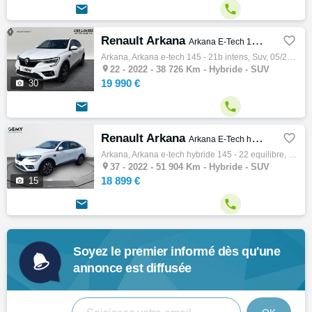


Renault Arkana

Arkana E-Tech 145 - 21B Intens
Arkana, Arkana e-tech 145 - 21b intens, Suv, 05/2022, 94ch, 5cv, 38726 km, 5 portes, 5 places, Clim. auto, Hybride, Gps, Abs, Antipatinage,…

22 -
2022 - 38 726 Km - Hybride - SUV
19 990 €

30


Renault Arkana

Arkana E-Tech hybride 145 - 22 Equilibre
Arkana, Arkana e-tech hybride 145 - 22 equilibre, Suv, 11/2022, 145ch, 5cv, 51904 km, 5 portes, 5 places, Clim. auto, Hybride, Régulateur d…

37 -
2022 - 51 904 Km - Hybride - SUV
18 899 €

15


Soyez le premier informé dès qu'une
annonce est diffusée