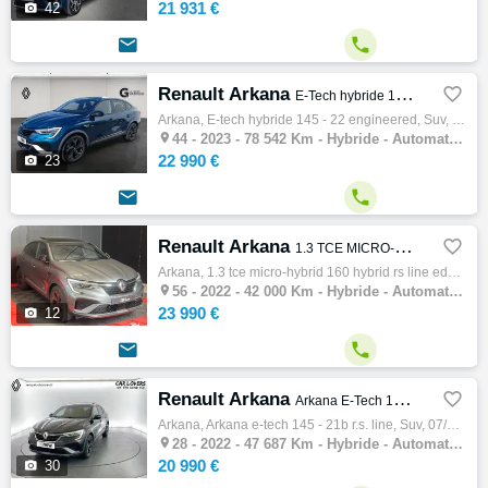
21 931 €

42


Renault Arkana

E-Tech hybride 145 - 22 Engineered
Arkana, E-tech hybride 145 - 22 engineered, Suv, 07/2023, 94ch, 5cv, 78542 km, 5 portes, 5 places, Clim. auto, Hybride, Boite de vitesse au…

44 -
2023 - 78 542 Km - Hybride - Automatique - SUV
22 990 €

23


Renault Arkana

1.3 TCE MICRO-HYBRID 160 HYBRID RS LINE EDC BVA
Arkana, 1.3 tce micro-hybrid 160 hybrid rs line edc bva, Suv, 02/2022, 158ch, 8cv, 42000 km, 5 portes, Non fumeur, Hybride, Boite de vitess…

56 -
2022 - 42 000 Km - Hybride - Automatique - SUV
23 990 €

12


Renault Arkana

Arkana E-Tech 145 - 21B R.S. Line
Arkana, Arkana e-tech 145 - 21b r.s. line, Suv, 07/2022, 94ch, 5cv, 47687 km, 5 portes, 5 places, Hybride, Boite de vitesse automatique, Co…

28 -
2022 - 47 687 Km - Hybride - Automatique - SUV
20 990 €

30