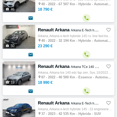

40 -
2022 - 67 507 Km - Hybride - Automatique - SUV
18 790 €

46


Renault Arkana

Arkana E-Tech hybride 145 R.S. Line Fast Track 5p
Arkana, Arkana e-tech hybride 145 r.s. line fast track 5p, Suv, 10/2022, 5cv, 32194 km, 5 portes, Clim. auto, Hybride, Boite de vitesse aut…

40 -
2022 - 32 194 Km - Hybride - Automatique - SUV
23 290 €

50


Renault Arkana

Arkana TCe 140 EDC FAP Zen
Arkana, Arkana tce 140 edc fap zen, Suv, 10/2022, 140ch, 7cv, 40500 km, 5 portes, 5 places, Essence, Boite de vitesse automatique, Couleur …

87 -
2022 - 40 500 Km - Essence - Automatique - SUV
18 990 €

19


Renault Arkana

Arkana E-Tech hybride 145 - 22 Engineered
Arkana, Arkana e-tech hybride 145 - 22 engineered, Suv, 07/2023, 145ch, 5cv, 42535 km, 5 portes, 5 places, Clim. auto, Hybride, Régulateur …

37 -
2023 - 42 535 Km - Hybride - SUV