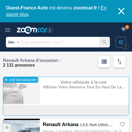
Ouest-France Auto
est devenu
zoomcar.fr !
En
savoir plus
0
2
Renault Arkana d'occasion :
2 131 annonces
A NE PAS MANQUER
Votre véhicule à la une
Afficher Votre Annonce Tout En Haut De La Page
Renault Arkana

1.6 E-Tech 145ch full hybrid Techno -24
Arkana, 1.6 e-tech 145ch full hybrid techno -24, Suv, 06/2024, 94ch, 5cv, 86401 km, 5 portes, 5 places, Clim. auto, Hybride, Boite de vite…