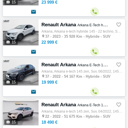
23 999 €

15


Renault Arkana

Arkana E-Tech hybride 145 - 22 Techno
Arkana, Arkana e-tech hybride 145 - 22 techno, Suv, 09/2023, 145ch, 5cv, 35928 km, 5 portes, 5 places, Clim. auto, Hybride, Régulateur de v…

37 -
2023 - 35 928 Km - Hybride - SUV
22 999 €

15


Renault Arkana

Arkana E-Tech 145 Zen
Arkana, Arkana e-tech 145 zen, Suv, 06/2022, 145ch, 5cv, 54167 km, 5 portes, 5 places, Clim. auto, Hybride, Régulateur de vitesse, Abs, Ant…

37 -
2022 - 54 167 Km - Hybride - SUV
19 999 €

15


Renault Arkana

Arkana E-Tech 145 Zen
Arkana, Arkana e-tech 145 zen, Suv, 04/2022, 145ch, 5cv, 51675 km, 5 portes, 5 places, Clim. auto, Hybride, Régulateur de vitesse, Abs, Ant…

22 -
2022 - 51 675 Km - Hybride - SUV
18 490 €

15