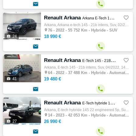


Renault Arkana

Arkana E-Tech 145 - 21B Intens
Arkana, Arkana e-tech 145 - 21b intens, Suv, 02/2022, 94ch, 5cv, 55752 km, 5 portes, 5 places, Clim. auto, Hybride, Gps, Abs, Antipatinage,…

76 -
2022 - 55 752 Km - Hybride - SUV
18 990 €

24


Renault Arkana

E-Tech 145 - 21B Intens
Arkana, E-tech 145 - 21b intens, Suv, 04/2022, 145ch, 5cv, 37488 km, 5 portes, 5 places, Clim. auto, Hybride, Boite de vitesse automatique,…

64 -
2022 - 37 488 Km - Hybride - Automatique - SUV
19 480 €

41


Renault Arkana

E-Tech hybride 145 22 Engineered 5p
Arkana, E-tech hybride 145 22 engineered 5p, Suv, 09/2023, 5cv, 42053 km, 5 portes, Clim. auto, Hybride, Boite de vitesse automatique, Régu…

14 -
2023 - 42 053 Km - Hybride - Automatique - SUV
26 990 €

27

