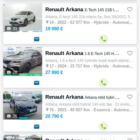
Renault Arkana

E-Tech 145 21B Intens 5p
Arkana, E-tech 145 21b intens 5p, Suv, 09/2022, 5cv, 63577 km, 5 portes, Clim. auto, Hybride, Boite de vitesse automatique, Régulateur de v…

14 -
2022 - 63 577 Km - Hybride - Automatique - SUV
19 990 €

31


Renault Arkana

1.6 E-Tech 145 Hybride BVA6 Esprit Alpine
Arkana, 1.6 e-tech 145 hybride bva6 esprit alpine, Suv, 10/2024, 145ch, 5cv, 15717 km, 5 portes, 5 places, Clim. manuelle, Hybride, Boite d…

17 -
2024 - 15 717 Km - Hybride - Automatique - SUV
27 990 €

28


Renault Arkana

Arkana mild hybrid 140 EDC FAP - 22 Evolution
Arkana, Arkana mild hybrid 140 edc fap - 22 evolution, Suv, 01/2023, 140ch, 7cv, 40027 km, 5 portes, 5 places, Essence, Boite de vitesse au…

76 -
2023 - 40 027 Km - Essence - Automatique - SUV
20 790 €

26

