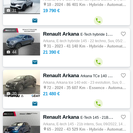

18 -
2024 - 86 401 Km - Hybride - Automatique - SUV
19 790 €

31


Renault Arkana

E-Tech hybride 145 - 22 Techno
Arkana, E-tech hybride 145 - 22 techno, Suv, 05/2023, 145ch, 5cv, 41140 km, 5 portes, 5 places, Clim. auto, Hybride, Boite de vitesse autom…

31 -
2023 - 41 140 Km - Hybride - Automatique - SUV
21 390 €

44


Renault Arkana

Arkana TCe 140 EDC - 23 Evolution
Arkana, Arkana tce 140 edc - 23 evolution, Suv, 06/2024, 140ch, 7cv, 35607 km, 5 portes, 5 places, Clim. auto, Essence, Boite de vitesse au…

72 -
2024 - 35 607 Km - Essence - Automatique - SUV
21 480 €

20


Renault Arkana

E-Tech 145 - 21B Intens
Arkana, E-tech 145 - 21b intens, Suv, 09/2022, 145ch, 5cv, 43529 km, 5 portes, 5 places, Clim. auto, Hybride, Boite de vitesse automatique,…

65 -
2022 - 43 529 Km - Hybride - Automatique - SUV