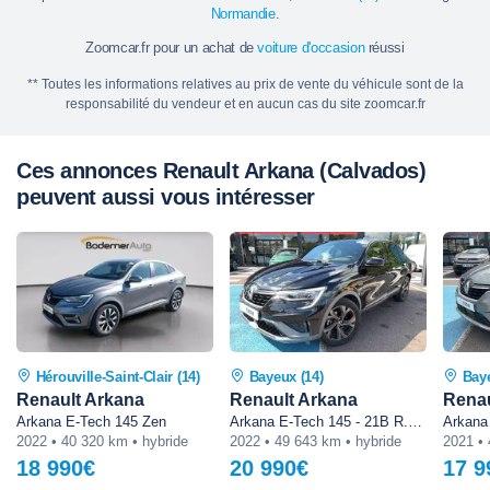
Normandie
.
Zoomcar.fr pour un achat de
voiture d'occasion
réussi
** Toutes les informations relatives au prix de vente du véhicule sont de la
responsabilité du vendeur et en aucun cas du site zoomcar.fr
Ces annonces Renault Arkana (Calvados)
peuvent aussi vous intéresser
Hérouville-Saint-Clair (14)
Bayeux (14)
Baye
Renault Arkana
Renault Arkana
Renau
Arkana E-Tech 145 Zen
Arkana E-Tech 145 - 21B R.S. Line
Arkana
2022 • 40 320 km • hybride
2022 • 49 643 km • hybride
2021 • 
18 990€
20 990€
17 9