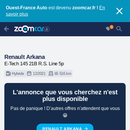
Ouest-France Auto
est devenu
zoomcar.fr !
En
savoir plus
0
Renault Arkana
E-Tech 145 21B R.S. Line 5p
Hybride
12/2021
65 516 km
L'annonce que vous cherchez n'est
plus disponible
Pas de panique ! D'autres offres n'attendent que vous
😁
RENAULT ARKANA