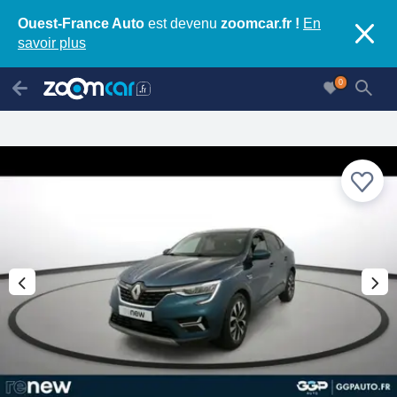
Ouest-France Auto
est devenu
zoomcar.fr !
En
savoir plus
0