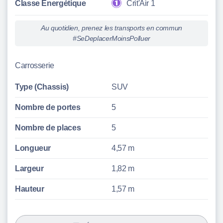
Classe Énergétique
Crit'Air 1
Au quotidien, prenez les transports en commun
#SeDeplacerMoinsPolluer
Carrosserie
Type (Chassis)
SUV
Nombre de portes
5
Nombre de places
5
Longueur
4,57 m
Largeur
1,82 m
Hauteur
1,57 m