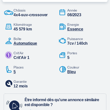
Châssis
Année
4x4-suv-crossover
08/2023
Kilométrage
Energie
45 579 km
essence
Boîte
Puissance
automatique
7cv / 140ch
Crit'Air
Portes
Crit'Air 1
5
Places
Couleur
5
Bleu
Garantie
12 mois
Être informé dès qu'une annonce similaire
est disponible ?