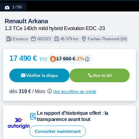
1
/ 50
Renault Arkana
1.3 TCe 140ch mild hybrid Evolution EDC -23
Essence
08/2023
45 579 km
Faches-Thumesnil (59)
17 490 €
17 900 €
-2%
TTC
Vérifier la dispo
Voir le tél
dès
319 €
/ Mois
Voir les offres de crédit
Le rapport d'historique offert : la
transparence avant tout
Consulter maintenant