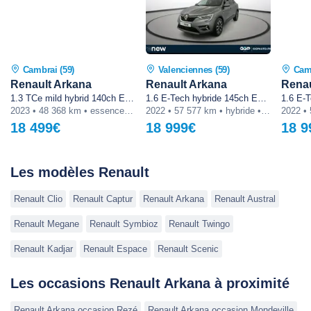
Cambrai (59)
Valenciennes (59)
Camb
Renault Arkana
Renault Arkana
Renau
1.3 TCe mild hybrid 140ch Equilibre EDC -22
1.6 E-Tech hybride 145ch Evolution -22
2023 • 48 368 km • essence • automatique
2022 • 57 577 km • hybride • automatique
18 499€
18 999€
18 9
Les modèles Renault
Renault Clio
Renault Captur
Renault Arkana
Renault Austral
Renault Megane
Renault Symbioz
Renault Twingo
Renault Kadjar
Renault Espace
Renault Scenic
Les occasions Renault Arkana à proximité
Renault Arkana occasion Rezé
Renault Arkana occasion Mondeville