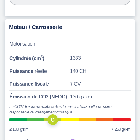
Moteur / Carrosserie
Motorisation
3
1333
Cylindrée (cm
)
Puissance réelle
140 CH
Puissance fiscale
7 CV
Émission de CO2 (NEDC)
130 g / km
Le CO2 (dioxyde de carbone) est le principal gaz à effet de serre
responsable du changement climatique.
C
≤ 100 g/km
> 250 g/km