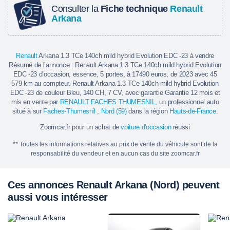
Consulter la
Fiche technique
Renault
Arkana
Renault
Arkana 1.3 TCe 140ch mild hybrid Evolution EDC -23 à vendre
Résumé de l’annonce : Renault Arkana 1.3 TCe 140ch mild hybrid Evolution
EDC -23 d’occasion, essence, 5 portes, à 17490 euros, de 2023 avec 45
579 km au compteur. Renault Arkana 1.3 TCe 140ch mild hybrid Evolution
EDC -23 de couleur Bleu, 140 CH, 7 CV, avec garantie Garantie 12 mois et
mis en vente par
RENAULT FACHES THUMESNIL
, un professionnel auto
situé à sur
Faches-Thumesnil
,
Nord (59)
dans la région
Hauts-de-France
.
Zoomcar.fr pour un achat de
voiture d'occasion
réussi
** Toutes les informations relatives au prix de vente du véhicule sont de la
responsabilité du vendeur et en aucun cas du site zoomcar.fr
Ces annonces Renault Arkana (Nord) peuvent
aussi vous intéresser