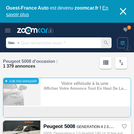
Ouest-France Auto
est devenu
zoomcar.fr !
En
savoir plus
0
2
Peugeot 5008 d'occasion :
1 379 annonces
A NE PAS MANQUER
Votre véhicule à la une
Afficher Votre Annonce Tout En Haut De La Page
Peugeot 5008

GENERATION-II 2.0 BLUEHDI 180 Ch GT LINE EAT BVA START-STOP
5008, Generation-ii 2.0 bluehdi 180 ch gt line eat bva start-stop, Monospace, 06/2018, 177ch, 9cv, 183394 km, 5 portes, 7 places, Clim. man…