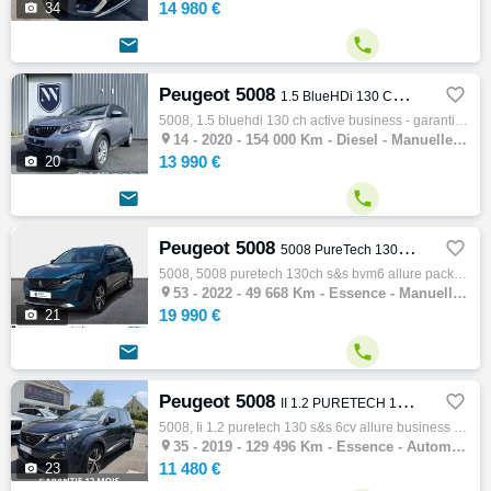
14 980 €

34


Peugeot 5008

1.5 BlueHDi 130 CH Active Business - GARANTIE 6 MOIS
5008, 1.5 bluehdi 130 ch active business - garantie 6 mois, Monospace, 09/2020, 130ch, 7cv, 154000 km, 5 portes, 7 places, Diesel, Boite de…

14 -
2020 - 154 000 Km - Diesel - Manuelle - Monospace
13 990 €

20


Peugeot 5008

5008 PureTech 130ch S&S BVM6 Allure Pack
5008, 5008 puretech 130ch s&s bvm6 allure pack, Monospace, 08/2022, 130ch, 7cv, 49668 km, 5 portes, 7 places, Essence, Boite de vitesse man…

53 -
2022 - 49 668 Km - Essence - Manuelle - Monospace
19 990 €

21


Peugeot 5008

II 1.2 PURETECH 130 S&S 6CV ALLURE BUSINESS EAT8
5008, Ii 1.2 puretech 130 s&s 6cv allure business eat8, Monospace, 08/2019, 130ch, 6cv, 129496 km, 5 portes, 7 places, Essence, Boite de vi…

35 -
2019 - 129 496 Km - Essence - Automatique - Monospace
11 480 €

23