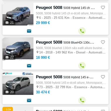
Peugeot 5008

5008 Hybrid 145 ch e-DCS6 Allure
5008, 5008 hybrid 145 ch e-dcs6 allure, Monospace, 04/2025, 145ch, 7cv, 25631 km, 5 portes, 7 places, Essence, Boite de vitesse automatique…

6 -
2025 - 25 631 Km - Essence - Automatique - Monospace
29 999 €

21


Peugeot 5008

5008 BlueHDi 130ch S&S EAT8 Allure Business
5008, 5008 bluehdi 130ch s&s eat8 allure business, Monospace, 10/2018, 130ch, 6cv, 149962 km, 5 portes, 7 places, Diesel, Boite de vitesse …

14 -
2018 - 149 962 Km - Diesel - Automatique - Monospace
16 990 €

22


Peugeot 5008

5008 Hybrid 145 e-DCS6 Allure
5008, 5008 hybrid 145 e-dcs6 allure, Monospace, 02/2025, 145ch, 7cv, 22799 km, 5 portes, 7 places, Essence, Boite de vitesse automatique, R…

73 -
2025 - 22 799 Km - Essence - Automatique - Monospace
30 474 €

20


LOA