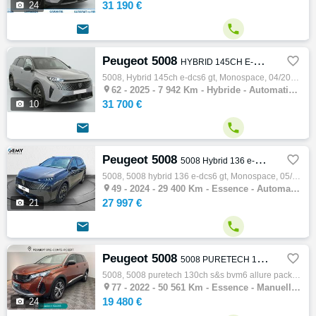
31 190 €

24


Peugeot 5008

HYBRID 145CH E-DCS6 GT
5008, Hybrid 145ch e-dcs6 gt, Monospace, 04/2025, 136ch, 7cv, 7942 km, 5 portes, Hybride, Boite de vitesse automatique, Abs, Alarme, Couleu…

62 -
2025 - 7 942 Km - Hybride - Automatique - Monospace
31 700 €

10


Peugeot 5008

5008 Hybrid 136 e-DCS6 GT
5008, 5008 hybrid 136 e-dcs6 gt, Monospace, 05/2024, 136ch, 7cv, 29400 km, 5 portes, 7 places, Essence, Boite de vitesse automatique, Régul…

49 -
2024 - 29 400 Km - Essence - Automatique - Monospace
27 997 €

21


Peugeot 5008

5008 PURETECH 130CH S&S BVM6 ALLURE PACK
5008, 5008 puretech 130ch s&s bvm6 allure pack, Monospace, 11/2022, 130ch, 7cv, 50561 km, 5 portes, 5 places, Essence, Boite de vitesse man…

77 -
2022 - 50 561 Km - Essence - Manuelle - Monospace
19 480 €

24