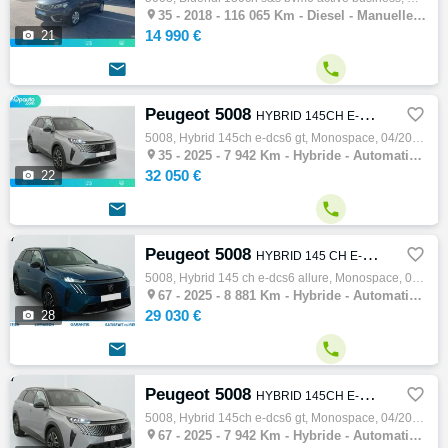

35 -
2018 - 116 065 Km - Diesel - Manuelle - Monospace
14 990 €

21


Peugeot 5008

HYBRID 145CH E-DCS6 GT
5008, Hybrid 145ch e-dcs6 gt, Monospace, 04/2025, 136ch, 7cv, 7942 km, 5 portes, 7 places, Hybride, Boite de vitesse automatique, Abs, Esp,…

35 -
2025 - 7 942 Km - Hybride - Automatique - Monospace
32 050 €

22


Peugeot 5008

HYBRID 145 CH E-DCS6 ALLURE
5008, Hybrid 145 ch e-dcs6 allure, Monospace, 03/2025, 7cv, 8881 km, 5 portes, Hybride, Boite de vitesse automatique, Régulateur de vitesse…

67 -
2025 - 8 881 Km - Hybride - Automatique - Monospace
29 030 €

28


Peugeot 5008

HYBRID 145CH E-DCS6 GT
5008, Hybrid 145ch e-dcs6 gt, Monospace, 04/2025, 7cv, 7942 km, 5 portes, Hybride, Boite de vitesse automatique, Régulateur de vitesse, Gps…

67 -
2025 - 7 942 Km - Hybride - Automatique - Monospace