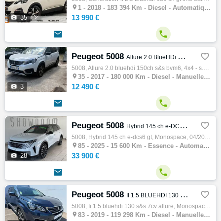

1 -
2018 - 183 394 Km - Diesel - Automatique - Monospace
13 990 €

35


Peugeot 5008

Allure 2.0 BlueHDi 150ch S&S BVM6
5008, Allure 2.0 bluehdi 150ch s&s bvm6, 4x4 - s.u.v, 06/2017, 150ch, 8cv, 180000 km, 5 portes, 7 places, Diesel, Boite de vitesse manu…

35 -
2017 - 180 000 Km - Diesel - Manuelle - 4x4 - S.U.V
12 490 €

3


Peugeot 5008

Hybrid 145 ch e-DCS6 GT
5008, Hybrid 145 ch e-dcs6 gt, Monospace, 04/2025, 145ch, 7cv, 15600 km, 5 portes, 7 places, Essence, Boite de vitesse automatique, Régulat…

85 -
2025 - 15 600 Km - Essence - Automatique - Monospace
33 900 €

28


Peugeot 5008

II 1.5 BLUEHDI 130 S&S 7CV ALLURE
5008, Ii 1.5 bluehdi 130 s&s 7cv allure, Monospace, 05/2019, 130ch, 6cv, 119298 km, 5 portes, 7 places, Diesel, Boite de vitesse manuelle, …

83 -
2019 - 119 298 Km - Diesel - Manuelle - Monospace