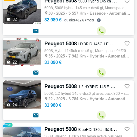
Peugeot 5008

5008 Hybrid 145 ch e-DCS6 GT
5008, 5008 hybrid 145 ch e-dcs6 gt, Monospace, 06/2025, 145ch, 7cv, 5557 km, 5 portes, 7 places, Essence, Boite de vitesse automatique, Rég…

38 -
2025 - 5 557 Km - Essence - Automatique - Monospace

32
32 989 €
dès
432 €
/ mois


Peugeot 5008

HYBRID 145CH E-DCS6 GT
5008, Hybrid 145ch e-dcs6 gt, Monospace, 04/2025, 136ch, 7cv, 7942 km, 5 portes, 7 places, Hybride, Boite de vitesse automatique, Gps, Abs,…

35 -
2025 - 7 942 Km - Hybride - Automatique - Monospace
31 090 €

22


Peugeot 5008

1.2 HYBRID 145 E-DCS6 GT avec Pack 360 + Sellerie ALCANTARA 4400€ D'options
5008, 1.2 hybrid 145 e-dcs6 gt avec pack 360 + sellerie alcantara 4400€ d'options, Monospace, 07/2025, 145ch, 7cv, 3784 km, 5 portes, 7 pla…

22 -
2025 - 3 784 Km - Hybride - Automatique - Monospace
31 980 €

24


Peugeot 5008

BlueHDi 130ch S&S BVM6 Active Business
5008, Bluehdi 130ch s&s bvm6 active business, Monospace, 10/2018, 130ch, 6cv, 116065 km, 5 portes, 7 places, Diesel, Boite de vitesse manue…