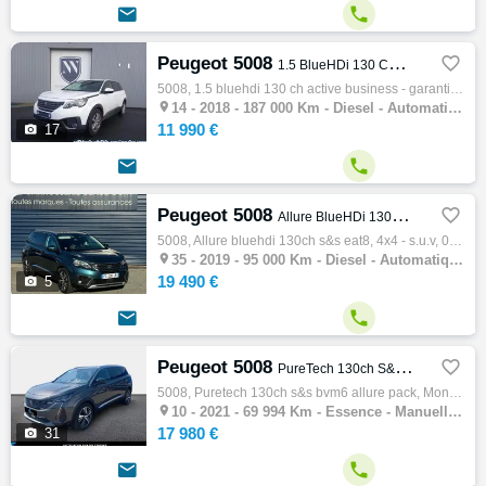


Peugeot 5008

1.5 BlueHDi 130 CH Active Business - GARANTIE 6 MOIS
5008, 1.5 bluehdi 130 ch active business - garantie 6 mois, Monospace, 04/2018, 130ch, 6cv, 187000 km, 5 portes, 7 places, Diesel, Boite de…

14 -
2018 - 187 000 Km - Diesel - Automatique - Monospace
11 990 €

17


Peugeot 5008

Allure BlueHDi 130ch S&S EAT8
5008, Allure bluehdi 130ch s&s eat8, 4x4 - s.u.v, 05/2019, 131ch, 6cv, 95000 km, 5 portes, 7 places, Diesel, Boite de vitesse automatiq…

35 -
2019 - 95 000 Km - Diesel - Automatique - 4x4 - S.U.V
19 490 €

5


Peugeot 5008

PureTech 130ch S&S BVM6 Allure Pack
5008, Puretech 130ch s&s bvm6 allure pack, Monospace, 11/2021, 130ch, 7cv, 69994 km, 5 portes, 7 places, Essence, Boite de vitesse manuelle…

10 -
2021 - 69 994 Km - Essence - Manuelle - Monospace
17 980 €

31

