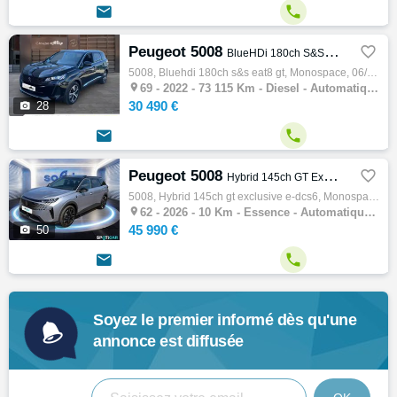


Peugeot 5008

BlueHDi 180ch S&S EAT8 GT
5008, Bluehdi 180ch s&s eat8 gt, Monospace, 06/2022, 179ch, 9cv, 73115 km, 5 portes, 7 places, Diesel, Boite de vitesse automatique, Abs, E…

69 -
2022 - 73 115 Km - Diesel - Automatique - Monospace
30 490 €

28


Peugeot 5008

Hybrid 145ch GT Exclusive e-DCS6
5008, Hybrid 145ch gt exclusive e-dcs6, Monospace, 07/2026, 136ch, 7cv, 10 km, 5 portes, 7 places, Clim. auto, Essence, Boite de vitesse au…

62 -
2026 - 10 Km - Essence - Automatique - Monospace
45 990 €

50


Soyez le premier informé dès qu'une
annonce est diffusée