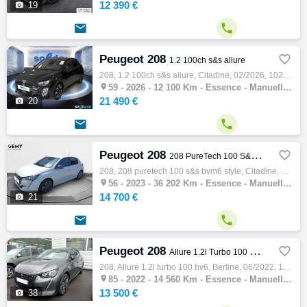
12 390 €

19


Peugeot 208

1.2 100ch s&s allure
208, 1.2 100ch s&s allure, Citadine, 02/2026, 102ch, 5cv, 12100 km, 5 portes, 5 places, Première main, Clim. auto, Essence, Boite de vitess…

59 -
2026 - 12 100 Km - Essence - Manuelle - Citadine
21 490 €

20


Peugeot 208

208 PureTech 100 S&S BVM6 Style
208, 208 puretech 100 s&s bvm6 style, Citadine, 04/2023, 100ch, 5cv, 36202 km, 5 portes, 5 places, Essence, Boite de vitesse manuelle, Régu…

56 -
2023 - 36 202 Km - Essence - Manuelle - Citadine
14 700 €

21


Peugeot 208

Allure 1.2l Turbo 100 BV6
208, Allure 1.2l turbo 100 bv6, Berline, 06/2022, 100ch, 5cv, 14560 km, 5 portes, 5 places, Non fumeur, Clim. auto, Essence, Boite de vites…

85 -
2022 - 14 560 Km - Essence - Manuelle - Berline
13 500 €

38