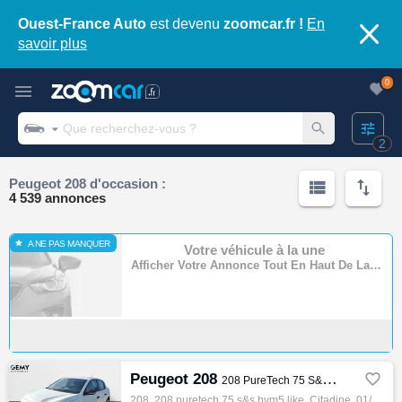
Ouest-France Auto
est devenu
zoomcar.fr !
En
savoir plus
0
2
Peugeot 208 d'occasion :
4 539 annonces
A NE PAS MANQUER
Votre véhicule à la une
Afficher Votre Annonce Tout En Haut De La Page
Peugeot 208

208 PureTech 75 S&S BVM5 Like
208, 208 puretech 75 s&s bvm5 like, Citadine, 01/2022, 75ch, 4cv, 60500 km, 5 portes, 5 places, Clim. manuelle, Essence, Boite de vitesse m…