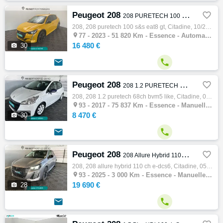
Peugeot 208

208 PURETECH 100 S&S EAT8 GT
208, 208 puretech 100 s&s eat8 gt, Citadine, 10/2023, 100ch, 5cv, 51820 km, 5 portes, 5 places, Essence, Boite de vitesse automatique, Gps,…

77 -
2023 - 51 820 Km - Essence - Automatique - Citadine
16 480 €

30


Peugeot 208

208 1.2 PURETECH 68CH BVM5 LIKE
208, 208 1.2 puretech 68ch bvm5 like, Citadine, 07/2017, 68ch, 4cv, 75837 km, 5 portes, 5 places, Essence, Boite de vitesse manuelle, Coule…

93 -
2017 - 75 837 Km - Essence - Manuelle - Citadine
8 470 €

30


Peugeot 208

208 Allure Hybrid 110 ch e-DCS6
208, 208 allure hybrid 110 ch e-dcs6, Citadine, 05/2025, 100ch, 5cv, 3000 km, 5 portes, 5 places, Première main, Essence, Boite de vitesse …

93 -
2025 - 3 000 Km - Essence - Manuelle - Citadine
19 690 €

28

