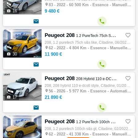

83 -
2022 - 60 500 Km - Essence - Manuelle - Citadine
9 480 €

16


Peugeot 208

1.2 PureTech 75ch S&S Like
208, 1.2 puretech 75ch s&s like, Citadine, 06/2022, 75ch, 4cv, 4804 km, 5 portes, 5 places, Clim. manuelle, Essence, Boite de vitesse manue…

62 -
2022 - 4 804 Km - Essence - Manuelle - Citadine
11 900 €

30


Peugeot 208

208 Hybrid 110 e-DCS6 Style
208, 208 hybrid 110 e-dcs6 style, Citadine, 01/2026, 110ch, 5cv, 5977 km, 5 portes, 5 places, Essence, Boite de vitesse automatique, Gps, A…

56 -
2026 - 5 977 Km - Essence - Automatique - Citadine
21 890 €

17


Peugeot 208

1.2 PureTech 100ch S&S GT
208, 1.2 puretech 100ch s&s gt, Citadine, 02/2022, 102ch, 5cv, 41338 km, 5 portes, 5 places, Première main, Clim. auto, Essence, Boite de v…

62 -
2022 - 41 338 Km - Essence - Manuelle - Citadine