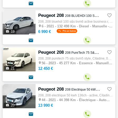


Peugeot 208

208 BLUEHDI 100 S&S BVM6 ACTIVE BUSINESS R
208, 208 bluehdi 100 s&s bvm6 active business r, Citadine, 08/2021, 100ch, 5cv, 132498 km, 5 portes, 2 places, Diesel, Boite de vitesse man…

6 -
2021 - 132 498 Km - Diesel - Manuelle - Citadine
6 990 €

19
Prix en baisse


Peugeot 208

208 PureTech 75 S&S BVM5 Style
208, 208 puretech 75 s&s bvm5 style, Citadine, 04/2023, 75ch, 4cv, 45277 km, 5 portes, 5 places, Essence, Boite de vitesse manuelle, Régula…

56 -
2023 - 45 277 Km - Essence - Manuelle - Citadine
12 450 €

21


Peugeot 208

208 Electrique 50 kWh 136ch - Active
208, 208 electrique 50 kwh 136ch - active, Citadine, 02/2021, 136ch, 4cv, 44398 km, 5 places, électrique, Boite de vitesse automatique, Abs…

44 -
2021 - 44 398 Km - Électrique - Automatique - Citadine
13 990 €

20

