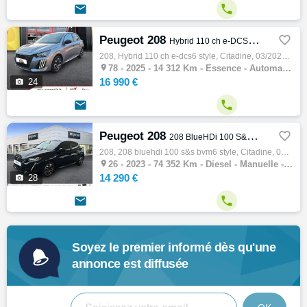


Peugeot 208

Hybrid 110 ch e-DCS6 Style
208, Hybrid 110 ch e-dcs6 style, Citadine, 03/2025, 100ch, 5cv, 14312 km, 5 portes, 5 places, Essence, Boite de vitesse automatique, Couleu…

78 -
2025 - 14 312 Km - Essence - Automatique - Citadine
16 990 €

24


Peugeot 208

208 BlueHDi 100 S&S BVM6 Style
208, 208 bluehdi 100 s&s bvm6 style, Citadine, 04/2023, 100ch, 5cv, 74352 km, 5 portes, 5 places, Diesel, Boite de vitesse manuelle, Couleu…

26 -
2023 - 74 352 Km - Diesel - Manuelle - Citadine
14 290 €

28


Soyez le premier informé dès qu'une
annonce est diffusée