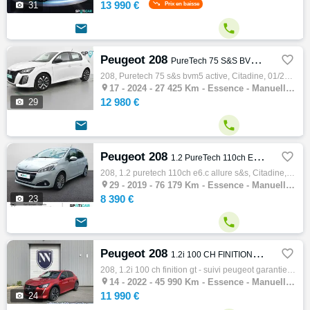
13 990 €

31
Prix en baisse


Peugeot 208

PureTech 75 S&S BVM5 Active
208, Puretech 75 s&s bvm5 active, Citadine, 01/2024, 75ch, 4cv, 27425 km, 5 portes, 5 places, Essence, Boite de vitesse manuelle, Régulateu…

17 -
2024 - 27 425 Km - Essence - Manuelle - Citadine
12 980 €

29


Peugeot 208

1.2 PureTech 110ch E6.c Allure S&S
208, 1.2 puretech 110ch e6.c allure s&s, Citadine, 03/2019, 110ch, 5cv, 76179 km, 5 portes, 5 places, Clim. auto, Essence, Boite de vitesse…

29 -
2019 - 76 179 Km - Essence - Manuelle - Citadine
8 390 €

23


Peugeot 208

1.2i 100 CH FINITION GT - SUIVI PEUGEOT GARANTIE 6 MOIS
208, 1.2i 100 ch finition gt - suivi peugeot garantie 6 mois, Citadine, 05/2022, 100ch, 5cv, 45990 km, 5 portes, 5 places, Clim. auto, Esse…

14 -
2022 - 45 990 Km - Essence - Manuelle - Citadine
11 990 €

24