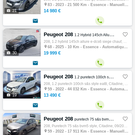

83 -
2023 - 21 500 Km - Essence - Manuelle - Citadine
14 980 €

21


Peugeot 208

1.2 Hybrid 145ch Allure e-DCS6 Siege chauf
208, 1.2 hybrid 145ch allure e-dcs6 siege chauf, Citadine, 11/2025, 136ch, 7cv, 10 km, 5 portes, 5 places, Première main, Essence, Boite de…

68 -
2025 - 10 Km - Essence - Automatique - Citadine
19 999 €

30


Peugeot 208

1.2 puretech 100ch s&s style eat8
208, 1.2 puretech 100ch s&s style eat8, Citadine, 10/2022, 102ch, 5cv, 44032 km, 5 portes, 5 places, Première main, Clim. manuelle, Essence…

59 -
2022 - 44 032 Km - Essence - Automatique - Citadine
13 490 €

19


Peugeot 208

puretech 75 s&s bvm5 Style
208, Puretech 75 s&s bvm5 style, Citadine, 09/2022, 75ch, 4cv, 17911 km, 5 portes, 5 places, Essence, Boite de vitesse manuelle, Régulateur…

59 -
2022 - 17 911 Km - Essence - Manuelle - Citadine