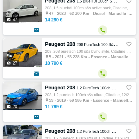
Peugeot 208

1.5 BlueHDi 100ch S&S Active Pack
208, 1.5 bluehdi 100ch s&s active pack, Citadine, 02/2023, 102ch, 5cv, 62300 km, 5 portes, 5 places, Clim. manuelle, Diesel, Boite de vites…

47 -
2023 - 62 300 Km - Diesel - Manuelle - Citadine
14 290 €

47


Peugeot 208

208 PureTech 100 S&S BVM6 Style
208, 208 puretech 100 s&s bvm6 style, Citadine, 09/2021, 100ch, 5cv, 53228 km, 5 portes, 5 places, Essence, Boite de vitesse manuelle, Régu…

5 -
2021 - 53 228 Km - Essence - Manuelle - Citadine
10 790 €

27


Peugeot 208

1.2 PureTech 100ch S&S Allure
208, 1.2 puretech 100ch s&s allure, Citadine, 12/2019, 102ch, 5cv, 69986 km, 5 portes, 5 places, Clim. auto, Essence, Boite de vitesse manu…

59 -
2019 - 69 986 Km - Essence - Manuelle - Citadine
11 799 €

20


Peugeot 208

1.2 PureTech 100ch S&S GT
208, 1.2 puretech 100ch s&s gt, Citadine, 01/2023, 102ch, 5cv, 21500 km, 5 portes, 5 places, Clim. auto, Essence, Boite de vitesse manuelle…