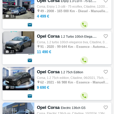
Opel Corsa

Enjoy 1.3 CDTI - 75 EcoFlex
Corsa, Enjoy 1.3 cdti - 75 ecoflex, Citadine, 12/2008, 75ch, 4cv, 165000 km, 5 portes, 5 places, Diesel, Boite de vitesse manuelle, Couleur…

49 -
2008 - 165 000 Km - Diesel - Manuelle - Citadine
4 499 €

13


Opel Corsa

1.2 Turbo 100ch Elegance BVA
Corsa, 1.2 turbo 100ch elegance bva, Citadine, 03/2020, 100ch, 5cv, 99644 km, 5 portes, 5 places, Première main, Clim. manuelle, Essence, B…

91 -
2020 - 99 644 Km - Essence - Automatique - Citadine
11 490 €

27


Opel Corsa

1.2 75ch Edition
Corsa, 1.2 75ch edition, Citadine, 06/2021, 75ch, 4cv, 66988 km, 5 portes, 5 places, Clim. manuelle, Essence, Boite de vitesse manuelle, Ab…

62 -
2021 - 66 988 Km - Essence - Manuelle - Citadine
9 690 €

22


Opel Corsa

Electric 136ch GS
Corsa, Electric 136ch gs, Citadine, 10/2024, 136ch, 4cv, 9 km, 5 portes, 5 places, Clim. auto, électrique, Boite de vitesse automatique, Ab…