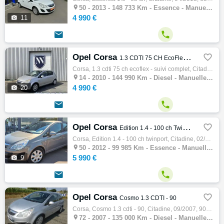

50 -
2013 - 148 733 Km - Essence - Manuelle - Citadine
4 990 €

11


Opel Corsa

1.3 CDTI 75 CH EcoFlex - SUIVI COMPLET
Corsa, 1.3 cdti 75 ch ecoflex - suivi complet, Citadine, 05/2010, 75ch, 4cv, 144990 km, 5 portes, 5 places, Clim. manuelle, Diesel, Boite d…

14 -
2010 - 144 990 Km - Diesel - Manuelle - Citadine
4 990 €

20


Opel Corsa

Edition 1.4 - 100 ch Twinport
Corsa, Edition 1.4 - 100 ch twinport, Citadine, 02/2012, 101ch, 6cv, 99985 km, 5 portes, 5 places, Essence, Boite de vitesse manuelle, Coul…

50 -
2012 - 99 985 Km - Essence - Manuelle - Citadine
5 990 €

9


Opel Corsa

Cosmo 1.3 CDTI - 90
Corsa, Cosmo 1.3 cdti - 90, Citadine, 09/2007, 90ch, 5cv, 135000 km, 3 portes, 5 places, Clim. manuelle, Diesel, Boite de vitesse manuelle,…

72 -
2007 - 135 000 Km - Diesel - Manuelle - Citadine