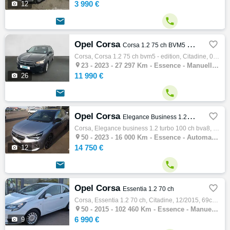
3 990 €

12


Opel Corsa

Corsa 1.2 75 ch BVM5 - Edition
Corsa, Corsa 1.2 75 ch bvm5 - edition, Citadine, 04/2023, 75ch, 4cv, 27297 km, 5 places, Clim. manuelle, Essence, Boite de vitesse manuelle…

23 -
2023 - 27 297 Km - Essence - Manuelle - Citadine
11 990 €

26


Opel Corsa

Elegance Business 1.2 Turbo 100 ch BVA8
Corsa, Elegance business 1.2 turbo 100 ch bva8, Citadine, 03/2023, 101ch, 5cv, 16000 km, 5 portes, 5 places, Clim. auto, Essence, Boite de …

50 -
2023 - 16 000 Km - Essence - Automatique - Citadine
14 750 €

12


Opel Corsa

Essentia 1.2 70 ch
Corsa, Essentia 1.2 70 ch, Citadine, 12/2015, 69ch, 4cv, 102460 km, 3 portes, 5 places, Essence, Boite de vitesse manuelle, Couleur blanc, …

50 -
2015 - 102 460 Km - Essence - Manuelle - Citadine
6 990 €

9