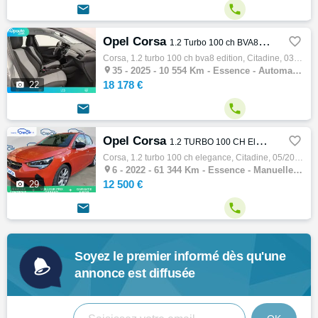


Opel Corsa

1.2 Turbo 100 ch BVA8 Edition
Corsa, 1.2 turbo 100 ch bva8 edition, Citadine, 03/2025, 100ch, 5cv, 10554 km, 5 portes, 5 places, Clim. manuelle, Essence, Boite de vitess…

35 -
2025 - 10 554 Km - Essence - Automatique - Citadine
18 178 €

22


Opel Corsa

1.2 TURBO 100 CH Elegance
Corsa, 1.2 turbo 100 ch elegance, Citadine, 05/2022, 101ch, 5cv, 61344 km, 5 portes, 5 places, Clim. manuelle, Essence, Boite de vitesse ma…

6 -
2022 - 61 344 Km - Essence - Manuelle - Citadine
12 500 €

29


Soyez le premier informé dès qu'une
annonce est diffusée