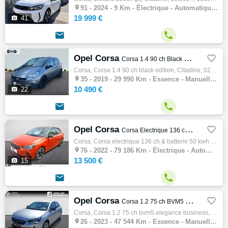

91 -
2024 - 9 Km - Électrique - Automatique - Citadine
19 999 €

41


Opel Corsa

Corsa 1.4 90 ch Black Edition
Corsa, Corsa 1.4 90 ch black edition, Citadine, 02/2019, 90ch, 5cv, 29990 km, 5 portes, 5 places, Essence, Boite de vitesse manuelle, Esp, …

35 -
2019 - 29 990 Km - Essence - Manuelle - Citadine
10 490 €

22


Opel Corsa

Corsa Electrique 136 ch & Batterie 50 kWh Edition
Corsa, Corsa electrique 136 ch & batterie 50 kwh edition, Citadine, 07/2022, 136ch, 4cv, 79186 km, 5 portes, 5 places, Clim. auto, électriq…

76 -
2022 - 79 186 Km - Électrique - Automatique - Citadine
13 500 €

15


Opel Corsa

Corsa 1.2 75 ch BVM5 Elegance Business
Corsa, Corsa 1.2 75 ch bvm5 elegance business, Citadine, 02/2023, 75ch, 4cv, 47544 km, 5 portes, 5 places, Clim. manuelle, Essence, Boite d…

26 -
2023 - 47 544 Km - Essence - Manuelle - Citadine