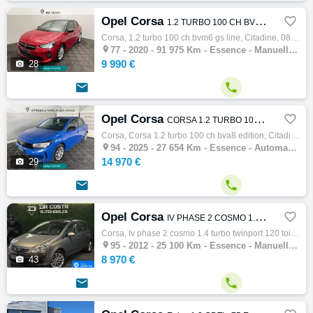
Opel Corsa

1.2 TURBO 100 CH BVM6 GS Line
Corsa, 1.2 turbo 100 ch bvm6 gs line, Citadine, 08/2020, 100ch, 5cv, 91975 km, 5 portes, 5 places, Essence, Boite de vitesse manuelle, Dire…

77 -
2020 - 91 975 Km - Essence - Manuelle - Citadine
9 990 €

28


Opel Corsa

CORSA 1.2 TURBO 100 CH BVA8 EDITION
Corsa, Corsa 1.2 turbo 100 ch bva8 edition, Citadine, 01/2025, 100ch, 5cv, 27654 km, 5 portes, 5 places, Essence, Boite de vitesse automati…

94 -
2025 - 27 654 Km - Essence - Automatique - Citadine
14 970 €

29


Opel Corsa

IV PHASE 2 COSMO 1.4 TURBO TWINPORT 120 TOIT OUVRANT ECRAN GPS 25 100 Kms - GARANTIE 1 AN
Corsa, Iv phase 2 cosmo 1.4 turbo twinport 120 toit ouvrant ecran gps 25 100 kms - garantie 1 an, Citadine, 10/2012, 120ch, 6cv, 25100 km, …

95 -
2012 - 25 100 Km - Essence - Manuelle - Citadine
8 970 €

43

