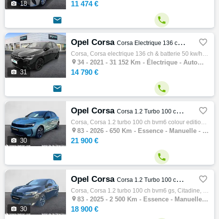
11 474 €

18


Opel Corsa

Corsa Electrique 136 ch & Batterie 50 kw/h Elegance
Corsa, Corsa electrique 136 ch & batterie 50 kw/h elegance, Citadine, 09/2021, 136ch, 4cv, 31152 km, 5 portes, 5 places, Clim. auto, électr…

34 -
2021 - 31 152 Km - Électrique - Automatique - Citadine
14 790 €

31


Opel Corsa

Corsa 1.2 Turbo 100 ch BVM6 Colour Edition
Corsa, Corsa 1.2 turbo 100 ch bvm6 colour edition, Citadine, 03/2026, 100ch, 5cv, 650 km, 5 portes, 5 places, Clim. manuelle, Essence, Boit…

83 -
2026 - 650 Km - Essence - Manuelle - Citadine
21 900 €

30


Opel Corsa

Corsa 1.2 Turbo 100 ch BVM6 GS
Corsa, Corsa 1.2 turbo 100 ch bvm6 gs, Citadine, 12/2025, 100ch, 5cv, 2500 km, 5 portes, 5 places, Clim. manuelle, Essence, Boite de vitess…

83 -
2025 - 2 500 Km - Essence - Manuelle - Citadine
18 900 €

30