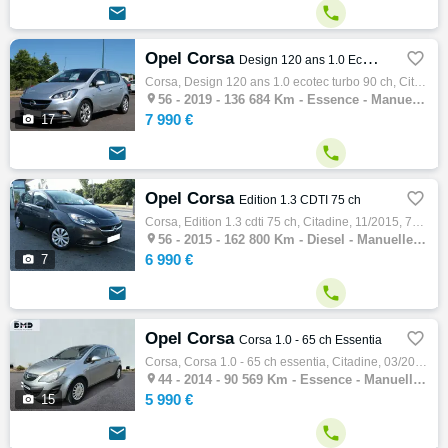


Opel Corsa

Design 120 ans 1.0 Ecotec Turbo 90 ch
Corsa, Design 120 ans 1.0 ecotec turbo 90 ch, Citadine, 07/2019, 90ch, 5cv, 136684 km, 5 portes, 5 places, Essence, Boite de vitesse manuel…

56 -
2019 - 136 684 Km - Essence - Manuelle - Citadine
7 990 €

17


Opel Corsa

Edition 1.3 CDTI 75 ch
Corsa, Edition 1.3 cdti 75 ch, Citadine, 11/2015, 75ch, 4cv, 162800 km, 5 portes, 5 places, Clim. manuelle, Diesel, Boite de vitesse manuel…

56 -
2015 - 162 800 Km - Diesel - Manuelle - Citadine
6 990 €

7


Opel Corsa

Corsa 1.0 - 65 ch Essentia
Corsa, Corsa 1.0 - 65 ch essentia, Citadine, 03/2014, 65ch, 4cv, 90569 km, 3 portes, 5 places, Essence, Boite de vitesse manuelle, Couleur …

44 -
2014 - 90 569 Km - Essence - Manuelle - Citadine
5 990 €

15

