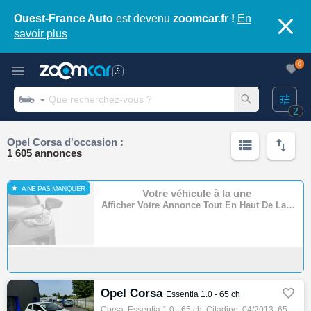
Ouest-France Auto
est devenu
zoomcar.fr !
En
savoir plus
0
2
Opel Corsa d'occasion :
1 605 annonces
A NE PAS MANQUER
Votre véhicule à la une
Afficher Votre Annonce Tout En Haut De La Page
Opel Corsa

Essentia 1.0 - 65 ch
Corsa, Essentia 1.0 - 65 ch, Citadine, 04/2013, 65ch, 4cv, 148733 km, 3 portes, 5 places, Essence, Boite de vitesse manuelle, Couleur blanc…