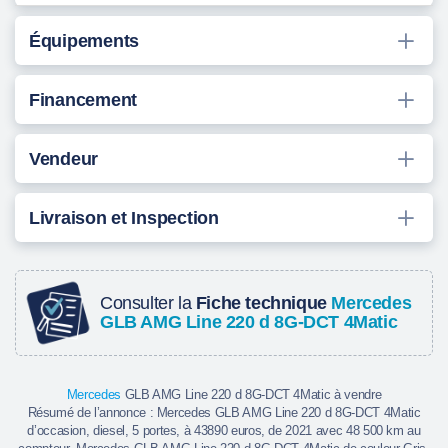
- Rétroviseurs intérieur et extérieurs à commutation jour /
nuit automatique.
Équipements
- Inserts en finition carbone noir.
- Navigation par disque dur.
Financement
- Écran tactile 10.25" avec pavé tactile TOUCHPAD.
- Éclairage d'ambiance modulable.
- Modules de communication LTE pour l'utilisation des
Vendeur
services Mercedes Connect Me.
- Banquette arrière rabattable 40/20/40.
Livraison et Inspection
- Pré-équipement pour service Live Traffic Information.
- Configuration 5 ou 7 Places.​
Conduite:
Consulter la
Fiche technique
Mercedes
- 4 Roues motrices avec pack offroad.
GLB AMG Line 220 d 8G-DCT 4Matic
- Choix des modes de conduite Dynamic select.
- Volant sport multifonctions avec palettes au volant.
- Ordinateur de bord.
Mercedes
GLB AMG Line 220 d 8G-DCT 4Matic à vendre
- Direction asservie à la vitesse.
Résumé de l’annonce : Mercedes GLB AMG Line 220 d 8G-DCT 4Matic
d’occasion, diesel, 5 portes, à 43890 euros, de 2021 avec 48 500 km au
- Régulateur de vitesse et limiteur de vitesse.