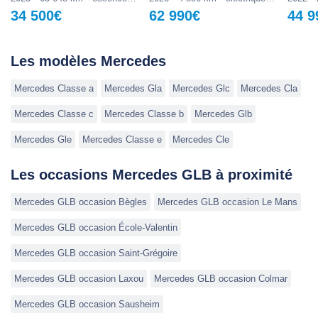
34 500€
62 990€
44 9
- Protection active des piétons
- Fixations ISOFIX et top tether
- Système d'appel d'urgence SOS
Les modèles Mercedes
- Assistant limitation de vitesse avec système de lecture
des panneaux
Mercedes Classe a
Mercedes Gla
Mercedes Glc
Mercedes Cla
- Detecteur d'angles morts
Mercedes Classe c
Mercedes Classe b
Mercedes Glb
Autres �
Mercedes Gle
Mercedes Classe e
Mercedes Cle
Les occasions Mercedes GLB à proximité
Mercedes GLB occasion Bègles
Mercedes GLB occasion Le Mans
Mercedes GLB occasion École-Valentin
Mercedes GLB occasion Saint-Grégoire
Mercedes GLB occasion Laxou
Mercedes GLB occasion Colmar
Mercedes GLB occasion Sausheim