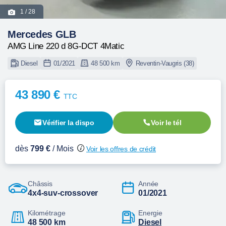
1
/ 28
Mercedes GLB
AMG Line 220 d 8G-DCT 4Matic
Diesel
01/2021
48 500 km
Reventin-Vaugris (38)
43 890 €
TTC
Vérifier la dispo
Voir le tél
dès
799 €
/ Mois
Voir les offres de crédit
Châssis
Année
4x4-suv-crossover
01/2021
Kilométrage
Energie
48 500 km
diesel