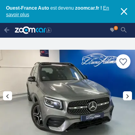
Ouest-France Auto
est devenu
zoomcar.fr !
En
savoir plus
0