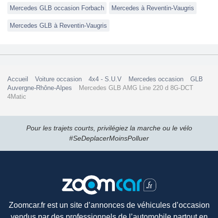
Mercedes GLB occasion Forbach
Mercedes à Reventin-Vaugris
Mercedes GLB à Reventin-Vaugris
Accueil
Voiture occasion
4x4 - S.U.V
Mercedes occasion
GLB
Auvergne-Rhône-Alpes
Mercedes GLB AMG Line 220 d 8G-DCT
4Matic
Pour les trajets courts, privilégiez la marche ou le vélo
#SeDeplacerMoinsPolluer
Zoomcar.fr est un site d’annonces de véhicules d’occasion
vendus par des professionnels de l’automobile partout en