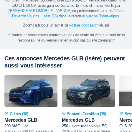
compteur. Mercedes GLB AMG Line 220 d 8G-DCT 4Matic de couleur Gris,
- Pack stationnement avec caméra et radars 360° avec
190 CH, 10 CV, avec garantie Garantie 12 mois et mis en vente par
fonction de freinage d'urgence lors de manoeuvres.
L'ESSENCE AUTOMOBILE - VIENNE
, un professionnel auto situé à sur
Reventin-Vaugris
,
Isère (38)
dans la région
Auvergne-Rhône-Alpes
.
- Aide au stationnement active avec PARKTRONIC.
- Antipatinage.
Zoomcar.fr pour un achat de
voiture d'occasion
réussi
- Start and stop.
** Toutes les informations relatives au prix de vente du véhicule sont de la
- MBUX réalité augmentée pour la navigation
responsabilité du vendeur et en aucun cas du site zoomcar.fr
- Commande vocale avec fonction "Hey Mercedes"
- Lecture des panneaux de signalisation par caméra
Ces annonces Mercedes GLB (Isère) peuvent
- Assistant de conduite avec alerte survitesse et assistant
aussi vous intéresser
de maintien dans la voie
Sécurité:
- Airbags frontaux et latéraux
- Alerte de sous gonflage des pneus
- Détection de fatigue
- Assistance au freinage d'urgence
Gières (38)
Fontanil-Cornillon (38)
Seys
- Assitant de maintien dans la voie
Mercedes GLB
Mercedes GLB
Merc
- Système de contrôle en descente
200 AMG Line
250+ avec technologie EQ Limited Edition
GLB 20
- Assistant de distance de sécurité
2023 • 63 648 km • essence • automatique
2026 • 4 896 km • électrique • automatique