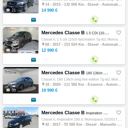

14 -
2015 - 132 000 Km - Diesel - Automatique - Monospace
14 990 €

21


Mercedes Classe B

1.5 CDI 110ch FASCINATION 7G-DCT
Classe b, 1.5 cdi 110ch fascination 7g-dct, Monospace, 11/2017, 109ch, 5cv, 153024 km, 5 portes, 5 places, Clim. auto, Diesel, Boite de vit…

68 -
2017 - 153 024 Km - Diesel - Automatique - Monospace
12 990 €

50


Mercedes Classe B

180 136ch AMG Line Edition 7G-DCT
Classe b, 180 136ch amg line edition 7g-dct, Monospace, 07/2020, 136ch, 8cv, 111582 km, 5 portes, 5 places, Clim. auto, Essence, Boite de v…

18 -
2020 - 111 582 Km - Essence - Automatique - Monospace
19 990 €

33


Mercedes Classe B

Inspiration 180 d
Classe b, Inspiration 180 d, Monospace, 02/2017, 109ch, 5cv, 55500 km, 5 portes, 5 places, Diesel, Boite de vitesse manuelle, Couleur noir,…

42 -
2017 - 55 500 Km - Diesel - Manuelle - Monospace