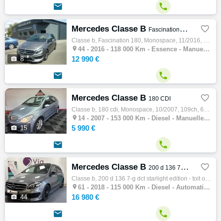


Mercedes Classe B

Fascination 180
Classe b, Fascination 180, Monospace, 11/2016, 122ch, 7cv, 118000 km, 5 portes, 5 places, Essence, Boite de vitesse manuelle, Couleur gris,…

44 -
2016 - 118 000 Km - Essence - Manuelle - Monospace
12 990 €

8


Mercedes Classe B

180 CDI
Classe b, 180 cdi, Monospace, 10/2007, 109ch, 6cv, 153000 km, 5 portes, 5 places, Clim. auto, Diesel, Boite de vitesse manuelle, Couleur bl…

14 -
2007 - 153 000 Km - Diesel - Manuelle - Monospace
5 990 €

15


Mercedes Classe B

200 d 136 7-G DCT Starlight Edition - Toit ouvrant panoramique
Classe b, 200 d 136 7-g dct starlight edition - toit ouvrant panoramique, Monospace, 10/2018, 136ch, 7cv, 115000 km, 5 portes, 5 places, Di…

61 -
2018 - 115 000 Km - Diesel - Automatique - Monospace
16 980 €

44

