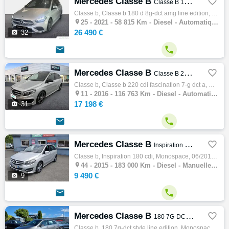
Mercedes Classe B

Classe B 180 d 8G-DCT AMG Line Edition
Classe b, Classe b 180 d 8g-dct amg line edition, Monospace, 06/2021, 116ch, 6cv, 58815 km, 5 portes, 5 places, Clim. auto, Diesel, Boite d…

25 -
2021 - 58 815 Km - Diesel - Automatique - Monospace
26 490 €

32


Mercedes Classe B

Classe B 220 CDI Fascination 7-G DCT A
Classe b, Classe b 220 cdi fascination 7-g dct a, Monospace, 06/2016, 177ch, 9cv, 116763 km, 5 portes, 5 places, Clim. auto, Diesel, Boite …

11 -
2016 - 116 763 Km - Diesel - Automatique - Monospace
17 198 €

31


Mercedes Classe B

Inspiration 180 CDI
Classe b, Inspiration 180 cdi, Monospace, 06/2015, 109ch, 5cv, 183000 km, 5 portes, 5 places, Clim. manuelle, Diesel, Boite de vitesse manu…

44 -
2015 - 183 000 Km - Diesel - Manuelle - Monospace
9 490 €

9


Mercedes Classe B

180 7G-DCT STYLE LINE EDITION
Classe b, 180 7g-dct style line edition, Monospace, 08/2020, 136ch, 7cv, 30923 km, 5 portes, 5 places, Clim. auto, Essence, Boite de vitess…