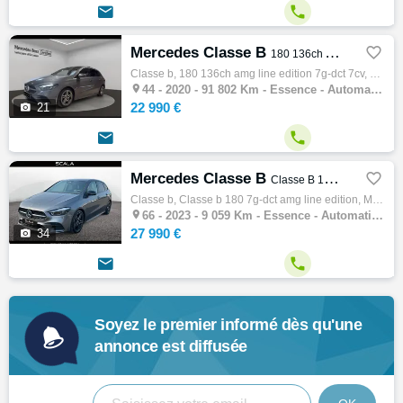


Mercedes Classe B

180 136ch AMG Line Edition 7G-DCT 7cv
Classe b, 180 136ch amg line edition 7g-dct 7cv, Monospace, 06/2020, 136ch, 7cv, 91802 km, 5 portes, 5 places, Clim. auto, Essence, Boite d…

44 -
2020 - 91 802 Km - Essence - Automatique - Monospace
22 990 €

21


Mercedes Classe B

Classe B 180 7G-DCT AMG Line Edition
Classe b, Classe b 180 7g-dct amg line edition, Monospace, 03/2023, 136ch, 7cv, 9059 km, 5 portes, 5 places, Clim. auto, Essence, Boite de …

66 -
2023 - 9 059 Km - Essence - Automatique - Monospace
27 990 €

34


Soyez le premier informé dès qu'une
annonce est diffusée