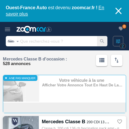
Ouest-France Auto
est devenu
zoomcar.fr !
En
savoir plus
0
2
Mercedes Classe B d'occasion :
528 annonces
A NE PAS MANQUER
Votre véhicule à la une
Afficher Votre Annonce Tout En Haut De La Page
Mercedes Classe B

200 CDI 136 CH Fascination PACK AMG - GARANTIE 6 MOIS
Classe b, 200 cdi 136 ch fascination pack amg - garantie 6 mois, Monospace, 03/2015, 136ch, 7cv, 132000 km, 5 portes, 5 places, Clim. auto,…