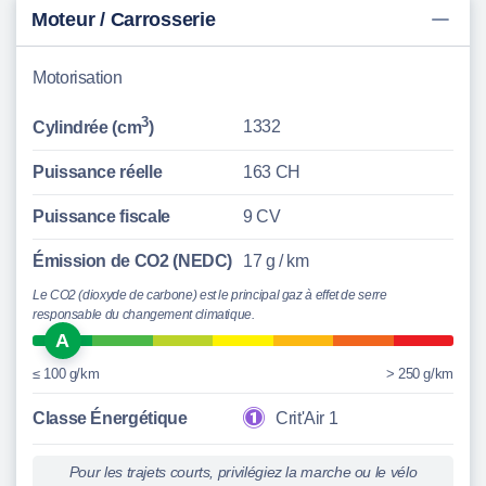
caméra de recul, Pack Rétroviseurs, Pack Sport Black,
Moteur / Carrosserie
Navigation MBUX Premium, Pack Premium, Pack
Premium AMG Line, Pneus été, Jantes alliage AMG de
Motorisation
45, 7 cm (18 ) à 5 doubles branches, finition noir/naturel
brillant, Affichage de l'état des ceintures arrière sur le
3
1332
Cylindrée (cm
)
combiné d'instruments, Désactivation automatique de l
airbag passager avant, MBUX Réalité augmentée pour
Puissance réelle
163 CH
la navigation, Soutien lombaire à 4 réglages, Tapis de
Puissance fiscale
9 CV
sol AMG, Système de freinage sport, Pack Confort
sièges, Protection piétons, Pack Visibilité
Émission de CO2 (NEDC)
17 g / km
Le CO2 (dioxyde de carbone) est le principal gaz à effet de serre
responsable du changement climatique.
A
≤ 100 g/km
> 250 g/km
Classe Énergétique
Crit'Air 1
Pour les trajets courts, privilégiez la marche ou le vélo