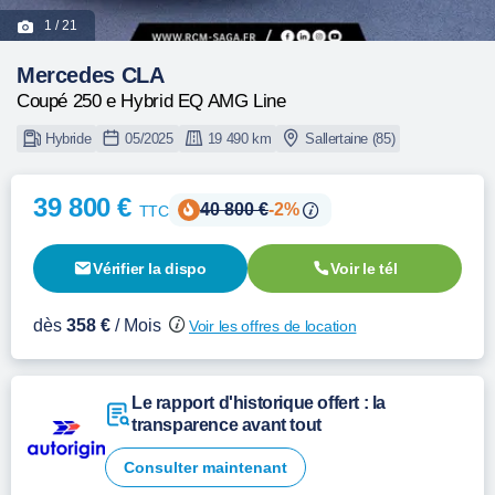
1
/ 21
Mercedes CLA
Coupé 250 e Hybrid EQ AMG Line
Hybride
05/2025
19 490 km
Sallertaine (85)
39 800 €
40 800 €
-2%
TTC
Vérifier la dispo
Voir le tél
dès
358 €
/ Mois
Voir les offres de location
Le rapport d'historique offert : la
transparence avant tout
Consulter maintenant