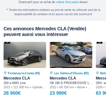
Zoomcar.fr pour un achat de
voiture d'occasion
réussi
** Toutes les informations relatives au prix de vente du véhicule sont de la
responsabilité du vendeur et en aucun cas du site zoomcar.fr
Ces annonces Mercedes CLA (Vendée)
peuvent aussi vous intéresser
Fontenay-le-Comte (85)
Les Sables-d'Olonne (85)
Bell
Mercedes CLA
Mercedes CLA
Merc
250 e AMG Line
SB 180 D PROGRESSIVE LINE / Garantie 12 Mois
2022 • 121 900 km • hybride • automatique
2022 • 69 256 km • diesel • automatique
26 900€
23 990€
63 9