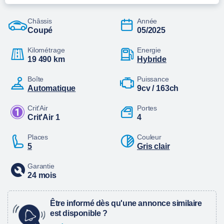
Châssis
Année
Coupé
05/2025
Kilométrage
Energie
19 490 km
hybride
Boîte
Puissance
automatique
9cv / 163ch
Crit'Air
Portes
Crit'Air 1
4
Places
Couleur
5
Gris clair
Garantie
24 mois
Être informé dès qu'une annonce similaire
est disponible ?