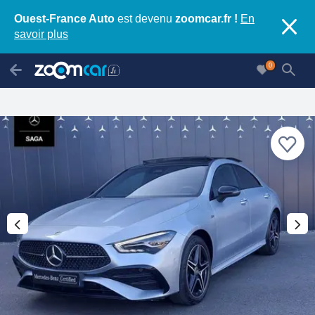
Ouest-France Auto
est devenu
zoomcar.fr !
En
savoir plus
0