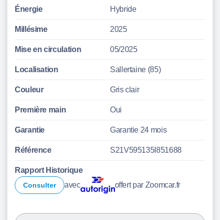
Énergie
Hybride
Millésime
2025
Mise en circulation
05/2025
Localisation
Sallertaine (85)
Couleur
Gris clair
Première main
Oui
Garantie
Garantie 24 mois
Référence
S21V595135I851688
Rapport Historique
avec
offert par Zoomcar.fr
Consulter