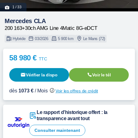
1
/ 33
Mercedes CLA
200 163+30ch AMG Line 4Matic 8G-eDCT
Hybride
03/2026
5 900 km
Le Mans (72)
58 980 €
TTC
Vérifier la dispo
Voir le tél
dès
1073 €
/ Mois
Voir les offres de crédit
Le rapport d'historique offert : la
transparence avant tout
Consulter maintenant