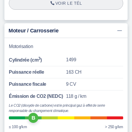
VOIR LE TÉL
Moteur / Carrosserie
Motorisation
3
1499
Cylindrée (cm
)
Puissance réelle
163 CH
Puissance fiscale
9 CV
Émission de CO2 (NEDC)
118 g / km
Le CO2 (dioxyde de carbone) est le principal gaz à effet de serre
responsable du changement climatique.
B
≤ 100 g/km
> 250 g/km