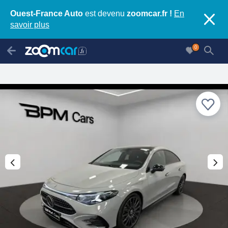
Ouest-France Auto
est devenu
zoomcar.fr !
En
savoir plus
0