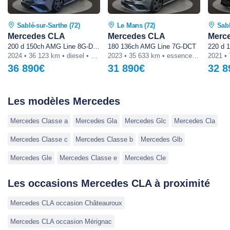
Sablé-sur-Sarthe (72)
Le Mans (72)
Sabl
Mercedes CLA
Mercedes CLA
Merc
200 d 150ch AMG Line 8G-DCT
180 136ch AMG Line 7G-DCT
2024 • 36 123 km • diesel • automatique
2023 • 35 633 km • essence • automatique
36 890€
31 890€
32 8
Les modèles Mercedes
Mercedes Classe a
Mercedes Gla
Mercedes Glc
Mercedes Cla
Mercedes Classe c
Mercedes Classe b
Mercedes Glb
Mercedes Gle
Mercedes Classe e
Mercedes Cle
Les occasions Mercedes CLA à proximité
Mercedes CLA occasion Châteauroux
Mercedes CLA occasion Mérignac