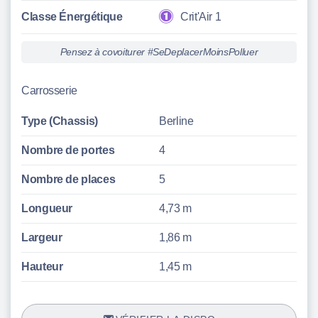
Classe Énergétique
Crit'Air 1
Pensez à covoiturer #SeDeplacerMoinsPolluer
Carrosserie
Type (Chassis)
Berline
Nombre de portes
4
Nombre de places
5
Longueur
4,73 m
Largeur
1,86 m
Hauteur
1,45 m