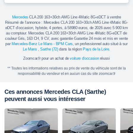
Mercedes
CLA 200 163+30ch AMG Line 4Matic 8G-eDCT à vendre
Résumé de l’annonce : Mercedes CLA 200 163+30ch AMG Line 4Matic 8G-
eDCT d’occasion, hybride, 4 portes, à 58980 euros, de 2026 avec 5 900 km
au compteur. Mercedes CLA 200 163+30ch AMG Line 4Matic 8G-eDCT de
couleur Gris, 163 CH, 9 CV, avec garantie Garantie 24 mois et mis en vente
par
Mercedes-Benz Le Mans - BPM Cars
, un professionnel auto situé à sur
Le Mans
,
Sarthe (72)
dans la région
Pays de la Loire
.
Zoomcar.fr pour un achat de
voiture d'occasion
réussi
** Toutes les informations relatives au prix de vente du véhicule sont de la
responsabilité du vendeur et en aucun cas du site zoomcar.fr
Ces annonces Mercedes CLA (Sarthe)
peuvent aussi vous intéresser