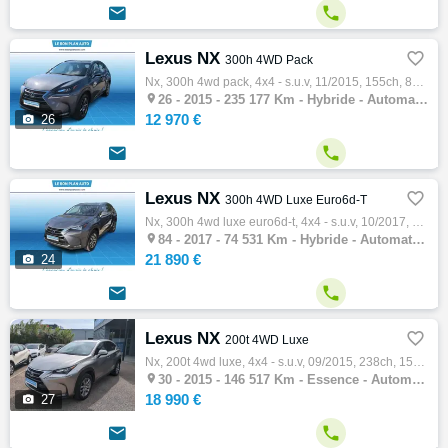


Lexus NX

300h 4WD Pack
Nx, 300h 4wd pack, 4x4 - s.u.v, 11/2015, 155ch, 8cv, 235177 km, 5 portes, 5 places, Clim. auto, Hybride, Boite de vitesse automatique, Abs,…

26 -
2015 - 235 177 Km - Hybride - Automatique - 4x4 - S.U.V
12 970 €

26


Lexus NX

300h 4WD Luxe Euro6d-T
Nx, 300h 4wd luxe euro6d-t, 4x4 - s.u.v, 10/2017, 155ch, 8cv, 74531 km, 5 portes, 5 places, Clim. auto, Hybride, Boite de vitesse automatiq…

84 -
2017 - 74 531 Km - Hybride - Automatique - 4x4 - S.U.V
21 890 €

24


Lexus NX

200t 4WD Luxe
Nx, 200t 4wd luxe, 4x4 - s.u.v, 09/2015, 238ch, 15cv, 146517 km, 5 portes, 5 places, Clim. auto, Essence, Boite de vitesse automatique, Gps…

30 -
2015 - 146 517 Km - Essence - Automatique - 4x4 - S.U.V
18 990 €

27

