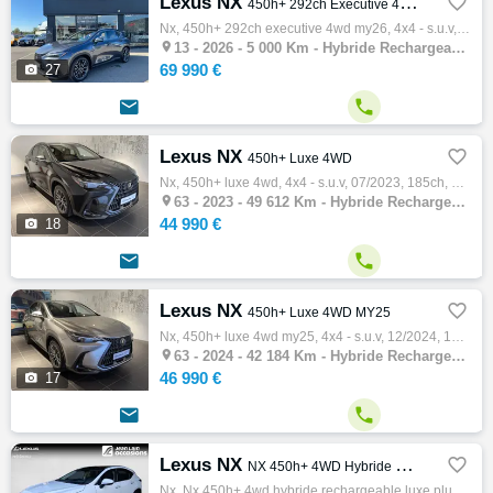
Lexus NX

450h+ 292ch Executive 4WD MY26
Nx, 450h+ 292ch executive 4wd my26, 4x4 - s.u.v, 06/2026, 147ch, 8cv, 5000 km, 5 portes, 5 places, Première main, Clim. auto, Hybride recha…

13 -
2026 - 5 000 Km - Hybride Rechargeable - Automatique - 4x4 - S.U.V
69 990 €

27


Lexus NX

450h+ Luxe 4WD
Nx, 450h+ luxe 4wd, 4x4 - s.u.v, 07/2023, 185ch, 10cv, 49612 km, 5 portes, 5 places, Clim. auto, Hybride rechargeable, Boite de vitesse aut…

63 -
2023 - 49 612 Km - Hybride Rechargeable - Automatique - 4x4 - S.U.V
44 990 €

18


Lexus NX

450h+ Luxe 4WD MY25
Nx, 450h+ luxe 4wd my25, 4x4 - s.u.v, 12/2024, 185ch, 10cv, 42184 km, 5 portes, 5 places, Clim. auto, Hybride rechargeable, Boite de vitess…

63 -
2024 - 42 184 Km - Hybride Rechargeable - Automatique - 4x4 - S.U.V
46 990 €

17


Lexus NX

NX 450h+ 4WD Hybride Rechargeable Luxe Plus
Nx, Nx 450h+ 4wd hybride rechargeable luxe plus, 4x4 - s.u.v, 07/2026, 292ch, 8cv, 6000 km, 5 portes, 5 places, Clim. auto, Hybride, Boite …