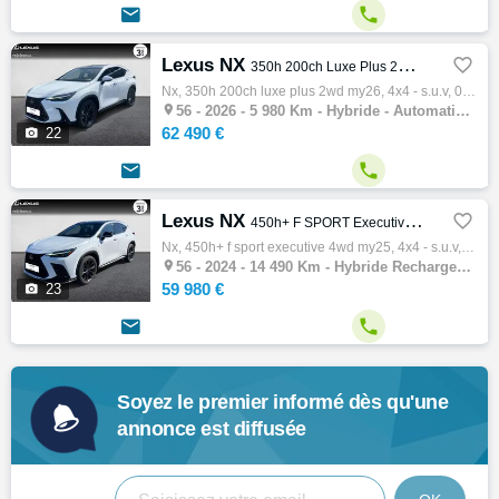


Lexus NX

350h 200ch Luxe Plus 2WD MY26
Nx, 350h 200ch luxe plus 2wd my26, 4x4 - s.u.v, 06/2026, 147ch, 8cv, 5980 km, 5 portes, 5 places, Première main, Clim. auto, Hybride, Boite…

56 -
2026 - 5 980 Km - Hybride - Automatique - 4x4 - S.U.V
62 490 €

22


Lexus NX

450h+ F SPORT Executive 4WD MY25
Nx, 450h+ f sport executive 4wd my25, 4x4 - s.u.v, 11/2024, 185ch, 10cv, 14490 km, 5 portes, 5 places, Clim. auto, Hybride rechargeable, Bo…

56 -
2024 - 14 490 Km - Hybride Rechargeable - Automatique - 4x4 - S.U.V
59 980 €

23


Soyez le premier informé dès qu'une
annonce est diffusée