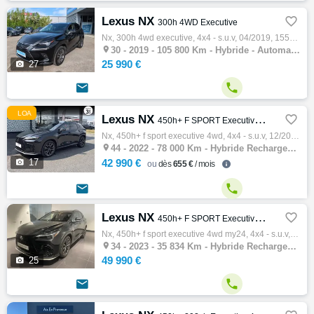
Lexus NX

300h 4WD Executive
Nx, 300h 4wd executive, 4x4 - s.u.v, 04/2019, 155ch, 8cv, 105800 km, 5 portes, 5 places, Clim. auto, Hybride, Boite de vitesse automatique,…

30 -
2019 - 105 800 Km - Hybride - Automatique - 4x4 - S.U.V
25 990 €

27


LOA
Lexus NX

450h+ F SPORT Executive 4WD
Nx, 450h+ f sport executive 4wd, 4x4 - s.u.v, 12/2022, 185ch, 10cv, 78000 km, 5 portes, 5 places, Première main, Clim. auto, Hybride rechar…

44 -
2022 - 78 000 Km - Hybride Rechargeable - Automatique - 4x4 - S.U.V

17
42 990 €
dès
655 €
/ mois


Lexus NX

450h+ F SPORT Executive 4WD MY24
Nx, 450h+ f sport executive 4wd my24, 4x4 - s.u.v, 06/2023, 185ch, 10cv, 35834 km, 5 portes, 5 places, Première main, Clim. auto, Hybride r…

34 -
2023 - 35 834 Km - Hybride Rechargeable - Automatique - 4x4 - S.U.V
49 990 €

25

