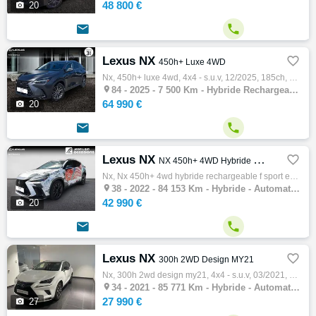
48 800 €

20


Lexus NX

450h+ Luxe 4WD
Nx, 450h+ luxe 4wd, 4x4 - s.u.v, 12/2025, 185ch, 10cv, 7500 km, 5 portes, 5 places, Première main, Clim. auto, Hybride rechargeable, Boite …

84 -
2025 - 7 500 Km - Hybride Rechargeable - Automatique - 4x4 - S.U.V
64 990 €

20


Lexus NX

NX 450h+ 4WD Hybride Rechargeable F SPORT Executive
Nx, Nx 450h+ 4wd hybride rechargeable f sport executive, 4x4 - s.u.v, 10/2022, 309ch, 10cv, 84153 km, 5 portes, 5 places, Clim. auto, Hybri…

38 -
2022 - 84 153 Km - Hybride - Automatique - 4x4 - S.U.V
42 990 €

20


Lexus NX

300h 2WD Design MY21
Nx, 300h 2wd design my21, 4x4 - s.u.v, 03/2021, 155ch, 8cv, 85771 km, 5 portes, 5 places, Clim. auto, Hybride, Boite de vitesse automatique…

34 -
2021 - 85 771 Km - Hybride - Automatique - 4x4 - S.U.V
27 990 €

27