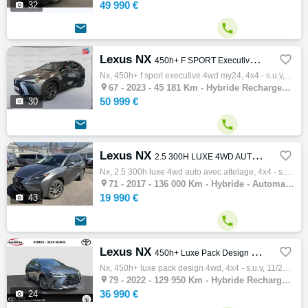
49 990 €

32


Lexus NX

450h+ F SPORT Executive 4WD MY24
Nx, 450h+ f sport executive 4wd my24, 4x4 - s.u.v, 06/2023, 185ch, 10cv, 45181 km, 5 portes, 5 places, Première main, Clim. auto, Hybride r…

67 -
2023 - 45 181 Km - Hybride Rechargeable - Automatique - 4x4 - S.U.V
50 999 €

30


Lexus NX

2.5 300H LUXE 4WD AUTO AVEC ATTELAGE
Nx, 2.5 300h luxe 4wd auto avec attelage, 4x4 - s.u.v, 11/2017, 155ch, 8cv, 136000 km, 5 portes, 5 places, Clim. manuelle, Hybride, Boite d…

71 -
2017 - 136 000 Km - Hybride - Automatique - 4x4 - S.U.V
19 990 €

43


Lexus NX

450h+ Luxe Pack Design 4WD
Nx, 450h+ luxe pack design 4wd, 4x4 - s.u.v, 11/2022, 185ch, 10cv, 129950 km, 5 portes, 5 places, Clim. auto, Hybride rechargeable, Boite d…

79 -
2022 - 129 950 Km - Hybride Rechargeable - Automatique - 4x4 - S.U.V
36 990 €

24