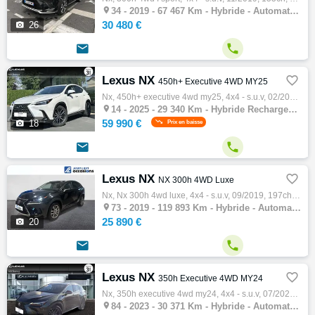

34 -
2019 - 67 467 Km - Hybride - Automatique - 4x4 - S.U.V
30 480 €

26


Lexus NX

450h+ Executive 4WD MY25
Nx, 450h+ executive 4wd my25, 4x4 - s.u.v, 02/2025, 185ch, 10cv, 29340 km, 5 portes, 5 places, Première main, Clim. auto, Hybride rechargea…

14 -
2025 - 29 340 Km - Hybride Rechargeable - Automatique - 4x4 - S.U.V
59 990 €

18
Prix en baisse


Lexus NX

NX 300h 4WD Luxe
Nx, Nx 300h 4wd luxe, 4x4 - s.u.v, 09/2019, 197ch, 8cv, 119893 km, 5 portes, 5 places, Clim. auto, Hybride, Boite de vitesse automatique, C…

73 -
2019 - 119 893 Km - Hybride - Automatique - 4x4 - S.U.V
25 890 €

20


Lexus NX

350h Executive 4WD MY24
Nx, 350h executive 4wd my24, 4x4 - s.u.v, 07/2023, 190ch, 10cv, 30371 km, 5 portes, 5 places, Première main, Clim. auto, Hybride, Boite de …

84 -
2023 - 30 371 Km - Hybride - Automatique - 4x4 - S.U.V