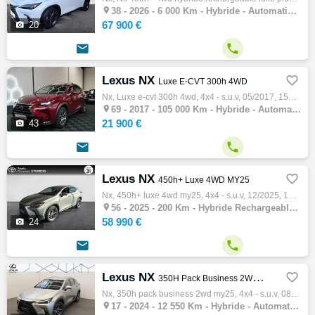

38 -
2026 - 6 000 Km - Hybride - Automatique - 4x4 - S.U.V
67 900 €

20


Lexus NX

Luxe E-CVT 300h 4WD
Nx, Luxe e-cvt 300h 4wd, 4x4 - s.u.v, 05/2017, 155ch, 8cv, 105000 km, 5 portes, 5 places, Hybride, Boite de vitesse automatique, Couleur ro…

69 -
2017 - 105 000 Km - Hybride - Automatique - 4x4 - S.U.V
21 900 €

43


Lexus NX

450h+ Luxe 4WD MY25
Nx, 450h+ luxe 4wd my25, 4x4 - s.u.v, 12/2025, 185ch, 10cv, 200 km, 5 portes, 5 places, Première main, Clim. auto, Hybride rechargeable, Bo…

56 -
2025 - 200 Km - Hybride Rechargeable - Automatique - 4x4 - S.U.V
58 990 €

24


Lexus NX

350H Pack Business 2WD MY25
Nx, 350h pack business 2wd my25, 4x4 - s.u.v, 08/2024, 243ch, 10cv, 12550 km, 5 portes, 5 places, Première main, Clim. manuelle, Hybride, B…

17 -
2024 - 12 550 Km - Hybride - Automatique - 4x4 - S.U.V