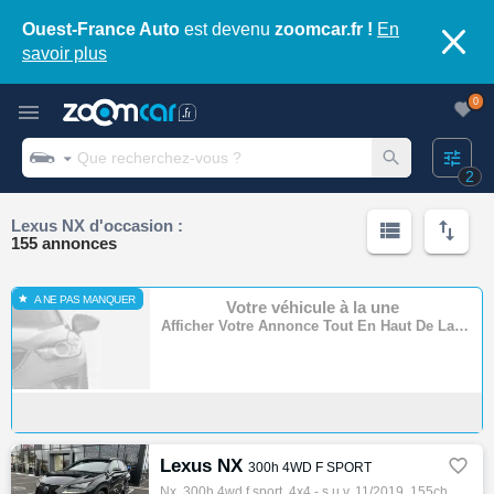
Ouest-France Auto
est devenu
zoomcar.fr !
En
savoir plus
0
2
Lexus NX d'occasion :
155 annonces
A NE PAS MANQUER
Votre véhicule à la une
Afficher Votre Annonce Tout En Haut De La Page
Lexus NX

300h 4WD F SPORT
Nx, 300h 4wd f sport, 4x4 - s.u.v, 11/2019, 155ch, 8cv, 67467 km, 5 portes, 5 places, Clim. auto, Hybride, Boite de vitesse automatique, Gp…