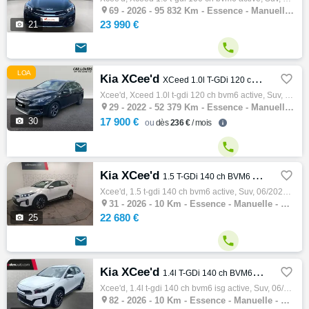

69 -
2026 - 95 832 Km - Essence - Manuelle - SUV
23 990 €

21


LOA
Kia XCee'd

XCeed 1.0l T-GDi 120 ch BVM6 Active
Xcee'd, Xceed 1.0l t-gdi 120 ch bvm6 active, Suv, 05/2022, 120ch, 6cv, 52379 km, 5 portes, 5 places, Clim. manuelle, Essence, Boite de vite…

29 -
2022 - 52 379 Km - Essence - Manuelle - SUV

30
17 900 €
dès
236 €
/ mois


Kia XCee'd

1.5 T-GDi 140 ch BVM6 Active
Xcee'd, 1.5 t-gdi 140 ch bvm6 active, Suv, 06/2026, 140ch, 7cv, 10 km, 5 portes, 5 places, Clim. auto, Essence, Boite de vitesse manuelle, …

31 -
2026 - 10 Km - Essence - Manuelle - SUV
22 680 €

25


Kia XCee'd

1.4l T-GDi 140 ch BVM6 ISG Active
Xcee'd, 1.4l t-gdi 140 ch bvm6 isg active, Suv, 06/2026, 140ch, 7cv, 10 km, 5 portes, 5 places, Première main, Clim. auto, Essence, Boite d…

82 -
2026 - 10 Km - Essence - Manuelle - SUV