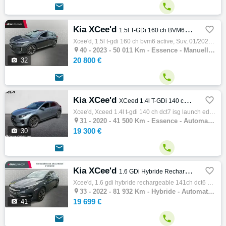


Kia XCee'd

1.5l T-GDi 160 ch BVM6 Active
Xcee'd, 1.5l t-gdi 160 ch bvm6 active, Suv, 01/2023, 160ch, 8cv, 50011 km, 5 portes, 5 places, Clim. auto, Essence, Boite de vitesse manuel…

40 -
2023 - 50 011 Km - Essence - Manuelle - SUV
20 800 €

32


Kia XCee'd

XCeed 1.4l T-GDi 140 ch DCT7 ISG Launch Edition
Xcee'd, Xceed 1.4l t-gdi 140 ch dct7 isg launch edition, Suv, 09/2020, 140ch, 7cv, 41500 km, 5 portes, 5 places, Clim. auto, Essence, Boite…

31 -
2020 - 41 500 Km - Essence - Automatique - SUV
19 300 €

30


Kia XCee'd

1.6 GDi Hybride Rechargeable 141ch DCT6 Premium
Xcee'd, 1.6 gdi hybride rechargeable 141ch dct6 premium, Suv, 02/2022, 141ch, 5cv, 81932 km, 5 portes, 5 places, Clim. auto, Hybride, Boite…

33 -
2022 - 81 932 Km - Hybride - Automatique - SUV
19 699 €

41

