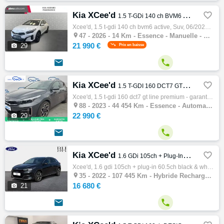
Kia XCee'd

1.5 T-GDi 140 ch BVM6 Active
Xcee'd, 1.5 t-gdi 140 ch bvm6 active, Suv, 06/2026, 140ch, 7cv, 14 km, 5 portes, 5 places, Première main, Clim. auto, Essence, Boite de vit…

47 -
2026 - 14 Km - Essence - Manuelle - SUV
21 990 €

29
Prix en baisse


Kia XCee'd

1.5 T-GDI 160 DCT7 GT Line Premium - Garantie constructeur Entretien
Xcee'd, 1.5 t-gdi 160 dct7 gt line premium - garantie constructeur entretien, Suv, 03/2023, 160ch, 8cv, 44454 km, 5 portes, 5 places, Clim.…

88 -
2023 - 44 454 Km - Essence - Automatique - SUV
22 990 €

29


Kia XCee'd

1.6 GDi 105ch + Plug-In 60.5ch Black & White Edition DCT6 MY22
Xcee'd, 1.6 gdi 105ch + plug-in 60.5ch black & white edition dct6 my22, Suv, 09/2022, 105ch, 5cv, 107445 km, 5 portes, 5 places, Clim. auto…

35 -
2022 - 107 445 Km - Hybride Rechargeable - Automatique - SUV
16 680 €

21

