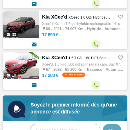


Kia XCee'd

XCeed 1.6 GDi Hybride Rechargeable 141ch DCT6 Design
Xcee'd, Xceed 1.6 gdi hybride rechargeable 141ch dct6 design, Suv, 07/2021, 105ch, 5cv, 74007 km, 5 portes, 5 places, Clim. auto, Hybride, …

66 -
2021 - 74 007 Km - Hybride - Automatique - SUV
17 890 €

30


Kia XCee'd

1.5 T-GDI 160 DCT Spirit radars Cam
Xcee'd, 1.5 t-gdi 160 dct spirit radars cam, Suv, 07/2022, 160ch, 61300 km, 5 portes, 5 places, Clim. manuelle, Essence, Boite de vitesse a…

67 -
2022 - 61 300 Km - Essence - Automatique - SUV
17 288 €

10
Prix en baisse


Soyez le premier informé dès qu'une
annonce est diffusée