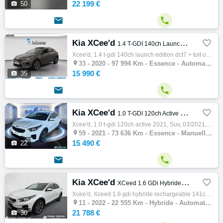
22 199 €

50


Kia XCee'd

1.4 T-GDI 140ch Launch Edition DCT7 + Toit ouvrant
Xcee'd, 1.4 t-gdi 140ch launch edition dct7 + toit ouvrant, Suv, 02/2020, 7cv, 97994 km, 5 portes, Clim. auto, Essence, Boite de vitesse au…

33 -
2020 - 97 994 Km - Essence - Automatique - SUV
15 990 €

35


Kia XCee'd

1.0 T-GDI 120ch Active 2021
Xcee'd, 1.0 t-gdi 120ch active 2021, Suv, 03/2021, 120ch, 6cv, 73636 km, 5 portes, 5 places, Clim. auto, Essence, Boite de vitesse manuelle…

59 -
2021 - 73 636 Km - Essence - Manuelle - SUV
15 490 €

22


Kia XCee'd

XCeed 1.6 GDi Hybride Rechargeable 141ch DCT6 Black & White Edition
Xcee'd, Xceed 1.6 gdi hybride rechargeable 141ch dct6 black & white edition, Suv, 03/2022, 105ch, 5cv, 22555 km, 5 portes, 5 places, Clim. …

11 -
2022 - 22 555 Km - Hybride - Automatique - SUV
21 788 €

30