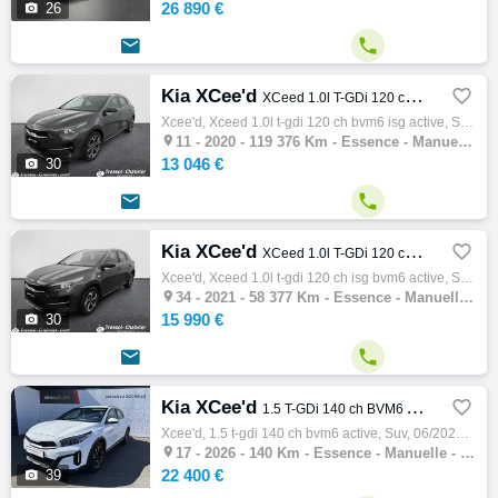
26 890 €

26


Kia XCee'd

XCeed 1.0l T-GDi 120 ch BVM6 ISG Active
Xcee'd, Xceed 1.0l t-gdi 120 ch bvm6 isg active, Suv, 03/2020, 120ch, 6cv, 119376 km, 5 portes, 5 places, Clim. auto, Essence, Boite de vit…

11 -
2020 - 119 376 Km - Essence - Manuelle - SUV
13 046 €

30


Kia XCee'd

XCeed 1.0l T-GDi 120 ch ISG BVM6 Active
Xcee'd, Xceed 1.0l t-gdi 120 ch isg bvm6 active, Suv, 02/2021, 120ch, 6cv, 58377 km, 5 portes, 5 places, Clim. auto, Essence, Boite de vite…

34 -
2021 - 58 377 Km - Essence - Manuelle - SUV
15 990 €

30


Kia XCee'd

1.5 T-GDi 140 ch BVM6 Active
Xcee'd, 1.5 t-gdi 140 ch bvm6 active, Suv, 06/2026, 140ch, 7cv, 140 km, 5 portes, 5 places, Première main, Clim. auto, Essence, Boite de vi…

17 -
2026 - 140 Km - Essence - Manuelle - SUV
22 400 €

39