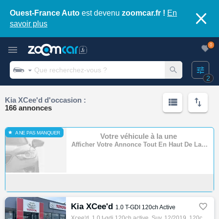
Ouest-France Auto
est devenu
zoomcar.fr !
En
savoir plus
0
2
Kia XCee'd d'occasion :
166 annonces
A NE PAS MANQUER
Votre véhicule à la une
Afficher Votre Annonce Tout En Haut De La Page
Kia XCee'd

1.0 T-GDI 120ch Active
Xcee'd, 1.0 t-gdi 120ch active, Suv, 12/2019, 120ch, 6cv, 79600 km, 5 portes, 5 places, Première main, Clim. auto, Essence, Boite de vitess…