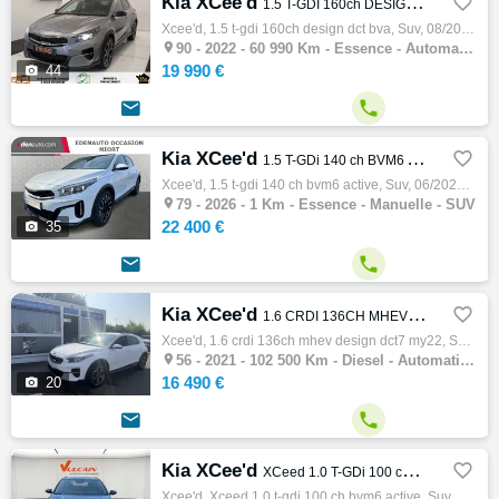
Kia XCee'd

1.5 T-GDI 160ch DESIGN DCT BVA
Xcee'd, 1.5 t-gdi 160ch design dct bva, Suv, 08/2022, 160ch, 8cv, 60990 km, 5 portes, 5 places, Clim. auto, Essence, Boite de vitesse autom…

90 -
2022 - 60 990 Km - Essence - Automatique - SUV
19 990 €

44


Kia XCee'd

1.5 T-GDi 140 ch BVM6 Active
Xcee'd, 1.5 t-gdi 140 ch bvm6 active, Suv, 06/2026, 140ch, 7cv, 1 km, 5 portes, 5 places, Clim. auto, Essence, Boite de vitesse manuelle, G…

79 -
2026 - 1 Km - Essence - Manuelle - SUV
22 400 €

35


Kia XCee'd

1.6 CRDI 136CH MHEV DESIGN DCT7 MY22
Xcee'd, 1.6 crdi 136ch mhev design dct7 my22, Suv, 09/2021, 136ch, 7cv, 102500 km, 5 portes, 5 places, Clim. auto, Diesel, Boite de vitesse…

56 -
2021 - 102 500 Km - Diesel - Automatique - SUV
16 490 €

20


Kia XCee'd

XCeed 1.0 T-GDi 100 ch BVM6 Active
Xcee'd, Xceed 1.0 t-gdi 100 ch bvm6 active, Suv, 07/2026, 100ch, 5cv, 95832 km, 5 portes, 5 places, Clim. auto, Essence, Boite de vitesse m…