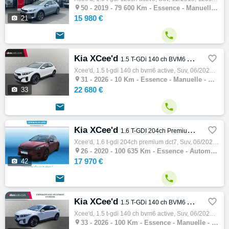

50 -
2019 - 79 600 Km - Essence - Manuelle - SUV
15 980 €

21


Kia XCee'd

1.5 T-GDi 140 ch BVM6 Active
Xcee'd, 1.5 t-gdi 140 ch bvm6 active, Suv, 06/2026, 140ch, 7cv, 10 km, 5 portes, 5 places, Clim. auto, Essence, Boite de vitesse manuelle, …

31 -
2026 - 10 Km - Essence - Manuelle - SUV
22 680 €

33


Kia XCee'd

1.6 T-GDI 204ch Premium DCT7
Xcee'd, 1.6 t-gdi 204ch premium dct7, Suv, 06/2020, 204ch, 11cv, 100635 km, 5 portes, 5 places, Clim. auto, Essence, Boite de vitesse autom…

26 -
2020 - 100 635 Km - Essence - Automatique - SUV
17 970 €

42


Kia XCee'd

1.5 T-GDi 140 ch BVM6 Active
Xcee'd, 1.5 t-gdi 140 ch bvm6 active, Suv, 06/2026, 140ch, 7cv, 100 km, 5 portes, 5 places, Clim. auto, Essence, Boite de vitesse manuelle,…

33 -
2026 - 100 Km - Essence - Manuelle - SUV