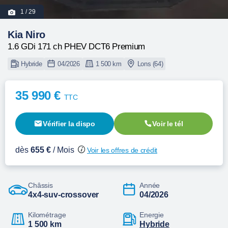
1
/ 29
Kia Niro
1.6 GDi 171 ch PHEV DCT6 Premium
Hybride
04/2026
1 500 km
Lons (64)
35 990 €
TTC
Vérifier la dispo
Voir le tél
dès
655 €
/ Mois
Voir les offres de crédit
Châssis
Année
4x4-suv-crossover
04/2026
Kilométrage
Energie
1 500 km
hybride