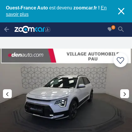
Ouest-France Auto
est devenu
zoomcar.fr !
En
savoir plus
0