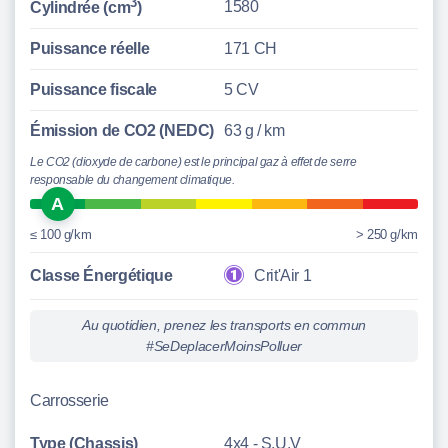
3
1580
Cylindrée (cm
)
Puissance réelle
171 CH
Puissance fiscale
5 CV
Émission de CO2 (NEDC)
63 g / km
Le CO2 (dioxyde de carbone) est le principal gaz à effet de serre
responsable du changement climatique.
A
≤ 100 g/km
> 250 g/km
Classe Énergétique
Crit'Air 1
Au quotidien, prenez les transports en commun
#SeDeplacerMoinsPolluer
Carrosserie
Type (Chassis)
4x4 - S.U.V