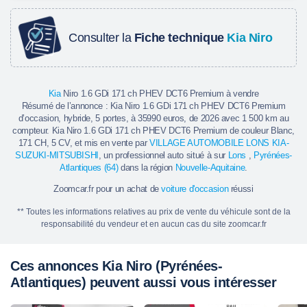
Consulter la
Fiche technique
Kia Niro
Kia
Niro 1.6 GDi 171 ch PHEV DCT6 Premium à vendre
Résumé de l’annonce : Kia Niro 1.6 GDi 171 ch PHEV DCT6 Premium
d’occasion, hybride, 5 portes, à 35990 euros, de 2026 avec 1 500 km au
compteur. Kia Niro 1.6 GDi 171 ch PHEV DCT6 Premium de couleur Blanc,
171 CH, 5 CV, et mis en vente par
VILLAGE AUTOMOBILE LONS KIA-
SUZUKI-MITSUBISHI
, un professionnel auto situé à sur
Lons
,
Pyrénées-
Atlantiques (64)
dans la région
Nouvelle-Aquitaine
.
Zoomcar.fr pour un achat de
voiture d'occasion
réussi
** Toutes les informations relatives au prix de vente du véhicule sont de la
responsabilité du vendeur et en aucun cas du site zoomcar.fr
Ces annonces Kia Niro (Pyrénées-
Atlantiques) peuvent aussi vous intéresser