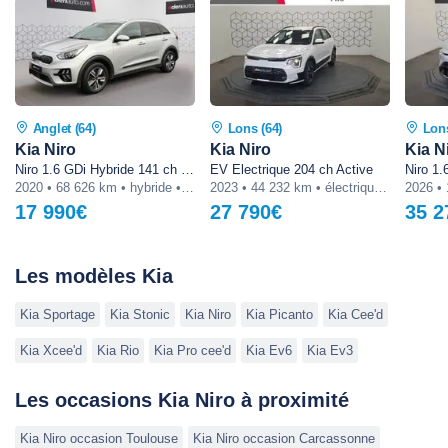
Anglet (64)
Lons (64)
Lons
Kia Niro
Kia Niro
Kia N
Niro 1.6 GDi Hybride 141 ch DCT6 Active 5p
EV Electrique 204 ch Active
2020 • 68 626 km • hybride • automatique
2023 • 44 232 km • électrique • automatique
17 990€
27 790€
35 2
Les modèles Kia
Kia Sportage
Kia Stonic
Kia Niro
Kia Picanto
Kia Cee'd
Kia Xcee'd
Kia Rio
Kia Pro cee'd
Kia Ev6
Kia Ev3
Les occasions Kia Niro à proximité
Kia Niro occasion Toulouse
Kia Niro occasion Carcassonne