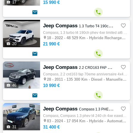
15 990 €

17


Jeep Compass

1.3 Turbo T4 190ch PHEV 4xe Limited AT6 eAWD
Compass, 1.3 turbo t4 190ch phev 4xe limited at6 eawd, 4x4 - s.u.v, 05/2022, 130ch, 7cv, 48529 km, 5 portes, 5 places, Clim. auto, Hybride …

18 -
2022 - 48 529 Km - Hybride Rechargeable - Automatique - 4x4 - S.U.V
21 990 €

20


Jeep Compass

2.2 CRD163 FAP 70EME ANNIVERSAIRE 4X4
Compass, 2.2 crd163 fap 70eme anniversaire 4x4, 4x4 - s.u.v, 11/2011, 163ch, 10cv, 135300 km, 5 portes, 5 places, Clim. auto, Diesel, Boite…

28 -
2011 - 135 300 Km - Diesel - Manuelle - 4x4 - S.U.V
10 990 €

46


Jeep Compass

Compass 1.3 PHEV T4 240 ch 4xe eAWD Summit
Compass, Compass 1.3 phev t4 240 ch 4xe eawd summit, 4x4 - s.u.v, 06/2024, 180ch, 10cv, 17054 km, 5 portes, 5 places, Clim. auto, Hybride, …

83 -
2024 - 17 054 Km - Hybride - Automatique - 4x4 - S.U.V
31 400 €

31