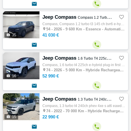


Jeep Compass

Compass 1.2 Turbo T3 145 ch BVR6 e-Hybrid 4x2 Altitude
Compass, Compass 1.2 turbo t3 145 ch bvr6 e-hybrid 4x2 altitude, 4x4 - s.u.v, 01/2026, 136ch, 7cv, 9600 km, 5 portes, 5 places, Clim. auto,…

54 -
2026 - 9 600 Km - Essence - Automatique - 4x4 - S.U.V
41 030 €

35


Jeep Compass

1.6 Turbo T4 225ch e-Hybrid Plug-in First Edition BVR7
Compass, 1.6 turbo t4 225ch e-hybrid plug-in first edition bvr7, 4x4 - s.u.v, 07/2026, 150ch, 8cv, 5000 km, 5 portes, 5 places, Clim. auto,…

74 -
2026 - 5 000 Km - Hybride Rechargeable - Automatique - 4x4 - S.U.V
52 990 €

16


Jeep Compass

1.3 Turbo T4 240ch PHEV 4xe S AT6 eAWD
Compass, 1.3 turbo t4 240ch phev 4xe s at6 eawd, 4x4 - s.u.v, 07/2022, 180ch, 10cv, 70000 km, 5 portes, 5 places, Clim. auto, Hybride recha…

74 -
2022 - 70 000 Km - Hybride Rechargeable - Automatique - 4x4 - S.U.V
22 990 €

15

