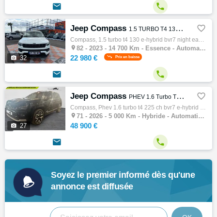


Jeep Compass

1.5 TURBO T4 130 e-HYBRID BVR7 NIGHT EAGLE PACK BUSINESS GPS Camera
Compass, 1.5 turbo t4 130 e-hybrid bvr7 night eagle pack business gps caméra, 4x4 - s.u.v, 02/2023, 130ch, 7cv, 14700 km, 5 portes, 5 place…

82 -
2023 - 14 700 Km - Essence - Automatique - 4x4 - S.U.V
22 980 €

32
Prix en baisse


Jeep Compass

PHEV 1.6 Turbo T4 225 ch BVR7 e-Hybrid Plug-in 4x2 First Edition
Compass, Phev 1.6 turbo t4 225 ch bvr7 e-hybrid plug-in 4x2 first edition, 4x4 - s.u.v, 07/2026, 8cv, 5000 km, 5 portes, Clim. auto, Hybrid…

71 -
2026 - 5 000 Km - Hybride - Automatique - 4x4 - S.U.V
48 900 €

27


Soyez le premier informé dès qu'une
annonce est diffusée