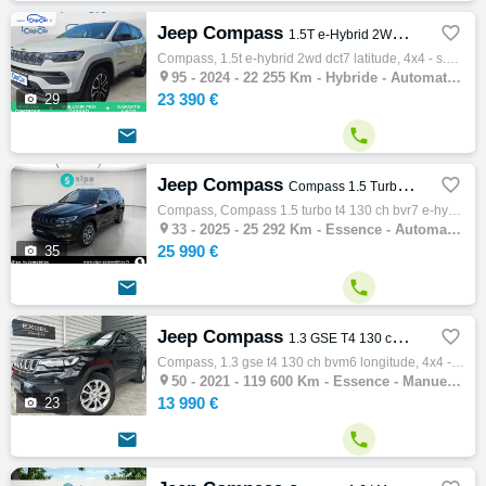
Jeep Compass

1.5T e-Hybrid 2WD DCT7 Latitude
Compass, 1.5t e-hybrid 2wd dct7 latitude, 4x4 - s.u.v, 05/2024, 131ch, 7cv, 22255 km, 5 portes, 5 places, Clim. manuelle, Hybride, Boite de…

95 -
2024 - 22 255 Km - Hybride - Automatique - 4x4 - S.U.V
23 390 €

29


Jeep Compass

Compass 1.5 Turbo T4 130 ch BVR7 e-Hybrid Summit 5p
Compass, Compass 1.5 turbo t4 130 ch bvr7 e-hybrid summit 5p, 4x4 - s.u.v, 02/2025, 7cv, 25292 km, 5 portes, Clim. auto, Essence, Boite de …

33 -
2025 - 25 292 Km - Essence - Automatique - 4x4 - S.U.V
25 990 €

35


Jeep Compass

1.3 GSE T4 130 ch BVM6 Longitude
Compass, 1.3 gse t4 130 ch bvm6 longitude, 4x4 - s.u.v, 09/2021, 130ch, 7cv, 119600 km, 5 portes, 5 places, Première main, Essence, Boite d…

50 -
2021 - 119 600 Km - Essence - Manuelle - 4x4 - S.U.V
13 990 €

23

