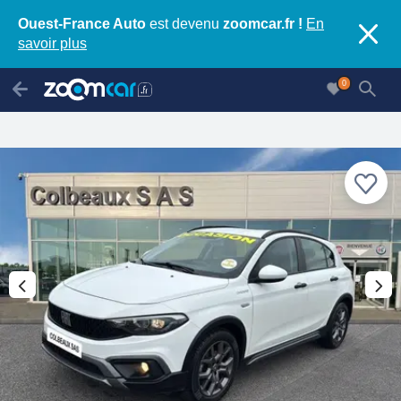
Ouest-France Auto
est devenu
zoomcar.fr !
En
savoir plus
0