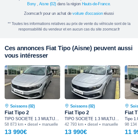
Bony
,
Aisne (02)
dans la région
Hauts-de-France
.
Zoomcar.fr pour un achat de
voiture d'occasion
réussi
** Toutes les informations relatives au prix de vente du véhicule sont de la
responsabilité du vendeur et en aucun cas du site zoomcar.fr
Ces annonces Fiat Tipo (Aisne) peuvent aussi
vous intéresser
Soissons (02)
Soissons (02)
Sois
Fiat Tipo 2
Fiat Tipo 2
Fiat 
TIPO SOCIETE 1.3 MULTIJET 95 CH BVM5 BUSINESS
TIPO SOCIETE 1.3 MULTIJET 95 CH BVM5 BUSINESS
58 873 km • diesel • manuelle
42 793 km • diesel • manuelle
13 990€
13 990€
11 9