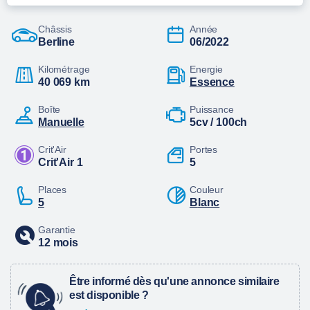
Châssis
Année
Berline
06/2022
Kilométrage
Energie
40 069 km
essence
Boîte
Puissance
manuelle
5cv / 100ch
Crit'Air
Portes
Crit'Air 1
5
Places
Couleur
5
Blanc
Garantie
12 mois
Être informé dès qu'une annonce similaire
est disponible ?