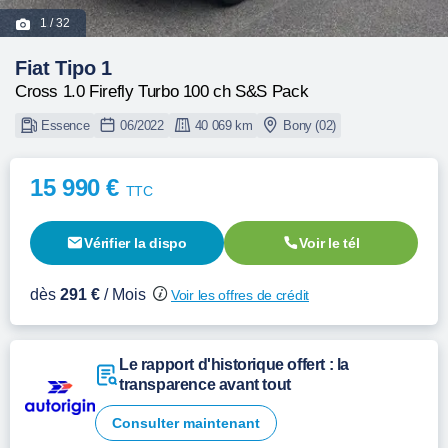
1
/ 32
Fiat Tipo 1
Cross 1.0 Firefly Turbo 100 ch S&S Pack
Essence
06/2022
40 069 km
Bony (02)
15 990 €
TTC
Vérifier la dispo
Voir le tél
dès
291 €
/ Mois
Voir les offres de crédit
Le rapport d'historique offert : la
transparence avant tout
Consulter maintenant