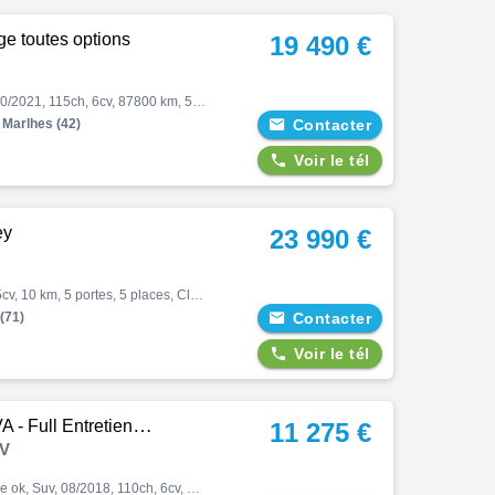
e toutes options
19 490 €
Duster, 4x4 1,5bluedci115cv prestige toutes options, Suv, 10/2021, 115ch, 6cv, 87800 km, 5 portes, 5 places, Diesel, Boite de vitesse manuelle, Régulateur de vitesse, Gps, Abs, Direction assistée, Antibrouillards, Aide au stationnement, Fermeture centralisée, Bluetooth, Couleur …
Marlhes (42)

Contacter

Voir le tél
ey
23 990 €
Duster, Iii 1.6 hybrid 140 4x2 journey, Suv, 12/2025, 94ch, 5cv, 10 km, 5 portes, 5 places, Clim. auto, Hybride, Boite de vitesse automatique, Esp, Direction assistée, Antibrouillards, Jantes alliages, Couleur blanc, 23990 € Equipements : Aide au démarrage en côte (HSA)|Aide au …
(71)

Contacter

Voir le tél
ntretien - Courroie OK
11 275 €
UV
Duster, 1.5 dci 110 prestige 4x2 bva - full entretien - courroie ok, Suv, 08/2018, 110ch, 6cv, 149500 km, 5 portes, 5 places, Clim. auto, Diesel, Boite de vitesse automatique, Régulateur de vitesse, Gps, Abs, Esp, Antibrouillards, Fermeture centralisée, Couleur gris, Extension d…