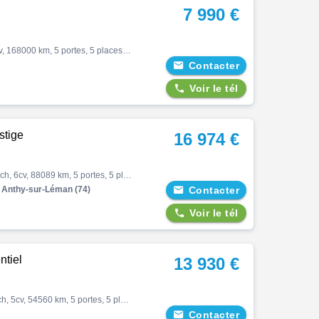
7 990 €
Duster, Ambiance 1.5 dci 110 4x2, Suv, 06/2012, 107ch, 6cv, 168000 km, 5 portes, 5 places, Non fumeur, Diesel, Boite de vitesse manuelle, Bluetooth, Couleur blanc, Intérieur tissu, Couleur intérieur gris, Garantie 6 mois, 7990 €

Contacter

Voir le tél
stige
16 974 €
Duster, Duster blue dci 115 4x4 prestige, Suv, 11/2018, 115ch, 6cv, 88089 km, 5 portes, 5 places, Clim. auto, Diesel, Boite de vitesse manuelle, Jantes alliages, Couleur orange, Couleur intérieur noir, 16974 € Equipements : Avertisseur d'angles morts|Carte mains libres|Cartograp…
Anthy-sur-Léman (74)

Contacter

Voir le tél
tiel
13 930 €
Duster, Duster eco-g 100 4x2 essentiel, Suv, 02/2022, 100ch, 5cv, 54560 km, 5 portes, 5 places, Essence, Boite de vitesse manuelle, Abs, Esp, Antipatinage, Bluetooth, Couleur bleu, Garantie 12 mois, 13930 € Equipements : Airbag frontal passager désactivable|Assistance au freinage

Contacter