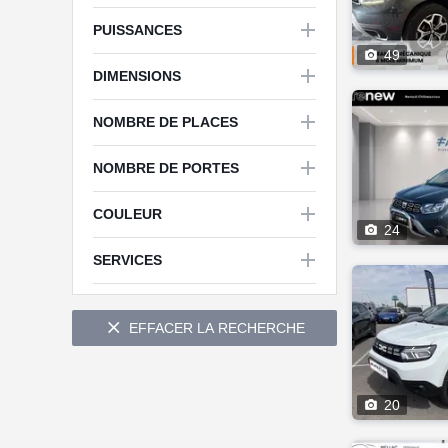


PUISSANCES

49


DIMENSIONS

NOMBRE DE PLACES

NOMBRE DE PORTES

COULEUR

24


SERVICES

EFFACER LA RECHERCHE

20