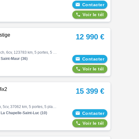

Contacter

Voir le tél
stige
12 990 €
Duster, Duster blue dci 115 4x2 prestige, Suv, 05/2019, 115ch, 6cv, 123783 km, 5 portes, 5 places, Clim. auto, Diesel, Boite de vitesse manuelle, Régulateur de vitesse, Gps, Abs, Esp, Antipatinage, Antibrouillards, Bluetooth, Jantes alliages, Couleur gris, Garantie 12 mois, 1299…
Saint-Maur (36)

Contacter

Voir le tél
4x2
15 399 €
Duster, 1.0 eco-g 100ch essential 4x2, Suv, 02/2023, 101ch, 5cv, 37062 km, 5 portes, 5 places, Clim. manuelle, Gpl, Boite de vitesse manuelle, Abs, Esp, Antipatinage, Antibrouillards, Fermeture centralisée, Bluetooth, Couleur blanc, Garantie 12 mois, 15399 € Equipements : ABS|A…
La Chapelle-Saint-Luc (10)

Contacter

Voir le tél