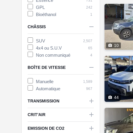
Essence
731
GPL
242
Bioéthanol
1

CHÂSSIS
SUV
2,507

10
4x4 ou S.U.V
65
Non communiqué
4

BOÎTE DE VITESSE
Manuelle
1,589
Automatique
967

44

TRANSMISSION

CRIT'AIR

EMISSION DE CO2