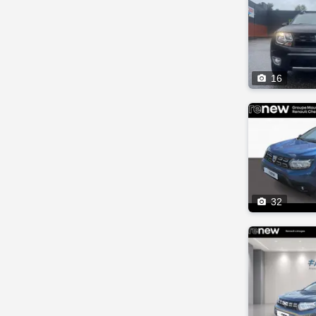

16

32