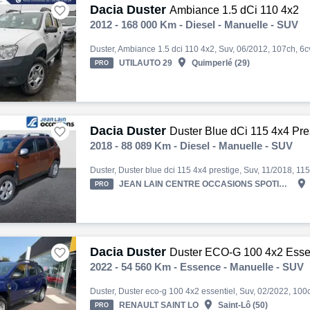
Dacia Duster

Ambiance 1.5 dCi 110 4x2
2012 - 168 000 Km - Diesel - Manuelle - SUV

UTILAUTO 29
Quimperlé (29)
PRO
Dacia Duster

Duster Blue dCi 115 4x4 Pre
2018 - 88 089 Km - Diesel - Manuelle - SUV

JEAN LAIN CENTRE OCCASIONS SPOTICAR THONON LES BAINS
PRO
Dacia Duster

Duster ECO-G 100 4x2 Essen
2022 - 54 560 Km - Essence - Manuelle - SUV

RENAULT SAINT LO
Saint-Lô (50)
PRO