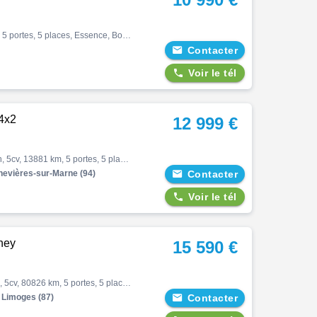
Duster, Tce 125 4x2, Suv, 12/2016, 125ch, 7cv, 100300 km, 5 portes, 5 places, Essence, Boite de vitesse manuelle, Gps, Bluetooth, Jantes alliages, Couleur noir, Peinture métal, Intérieur tissu, Couleur intérieur gris, Extension de garantie possible, 10990 €

Contacter

Voir le tél
4x2
12 999 €
Duster, 1.0 eco-g 100ch essentiel 4x2, Suv, 10/2022, 101ch, 5cv, 13881 km, 5 portes, 5 places, Première main, Gpl, Boite de vitesse manuelle, Abs, Esp, Antipatinage, Fermeture centralisée, Bluetooth, Couleur bleu, Garantie 12 mois, 12999 € Equipements : Bleu Iron métallisé|ABS|A…
evières-sur-Marne (94)

Contacter

Voir le tél
ney
15 590 €
Duster, Duster eco-g 100 4x2 journey, Suv, 03/2023, 100ch, 5cv, 80826 km, 5 portes, 5 places, Essence, Boite de vitesse manuelle, Couleur gris, Garantie 12 mois, 15590 €
Limoges (87)

Contacter