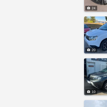

24

20

10