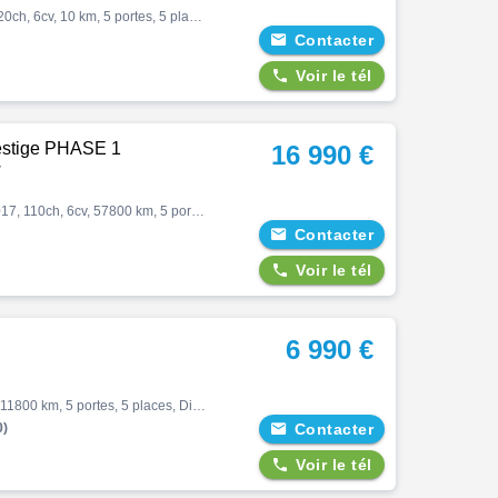
Duster, Duster eco-g 120 auto expression, Suv, 05/2026, 120ch, 6cv, 10 km, 5 portes, 5 places, Clim. manuelle, Essence, Boite de vitesse automatique, Abs, Esp, Direction assistée, Fermeture centralisée, Jantes alliages, Couleur marron, Garantie constructeur, 23422 € Equipements …

Contacter

Voir le tél
restige PHASE 1
16 990 €
V
Duster, 1.5 dci - 110 - bv edc ii prestige phase 1, Suv, 12/2017, 110ch, 6cv, 57800 km, 5 portes, 5 places, Clim. auto, Diesel, Boite de vitesse automatique, Abs, Direction assistée, Antibrouillards, Aide au stationnement, Fermeture centralisée, Jantes alliages, Couleur gris fo…

Contacter

Voir le tél
6 990 €
Duster, Delsey 1.5 dci 110 4x2, Suv, 07/2012, 107ch, 6cv, 211800 km, 5 portes, 5 places, Diesel, Boite de vitesse manuelle, Couleur noir, Garantie 3 mois, 6990 €
0)

Contacter

Voir le tél