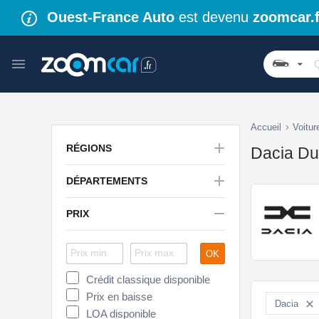
Ouest-France Auto
est devenu
zoomcar.f
Accueil
Voitur

RÉGIONS
Dacia Dus

DÉPARTEMENTS

PRIX
OK
Crédit classique disponible
Prix en baisse
Dacia

LOA disponible