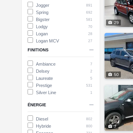
Jogger
891
Spring
692
Bigster
581

29
Lodgy
70
Logan
28
Logan MCV
27
Sandero Stepway
26

FINITIONS
Dokker
16
Pick-up
1
Ambiance
7
Delsey
2

50
Laureate
5
Prestige
531
Silver Line
1

ÉNERGIE
Diesel
802
Hybride
800

7