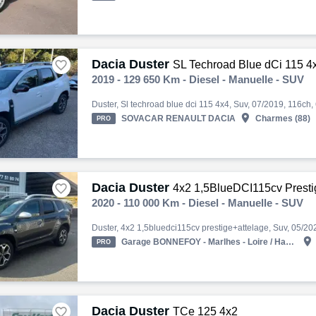
Dacia Duster

SL Techroad Blue dCi 115 4
2019 - 129 650 Km - Diesel - Manuelle - SUV

SOVACAR RENAULT DACIA
Charmes (88)
PRO
Dacia Duster

4x2 1,5BlueDCI115cv Presti
2020 - 110 000 Km - Diesel - Manuelle - SUV

Garage BONNEFOY - Marlhes - Loire / Haute-Loire
PRO
Dacia Duster

TCe 125 4x2