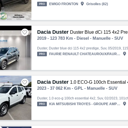

EWIGO FRONTON
Grisolles (82)
PRO
Dacia Duster

Duster Blue dCi 115 4x2 Pre
2019 - 123 783 Km - Diesel - Manuelle - SUV

FAURIE RENAULT CHATEAUROUX/FAURIE DACIA CHATEAUROUX
PRO
Dacia Duster

1.0 ECO-G 100ch Essential 
2023 - 37 062 Km - GPL - Manuelle - SUV

KIA MITSUBISHI TROYES - GROUPE AMPLITUDE
PRO