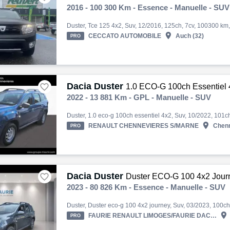
2016 - 100 300 Km - Essence - Manuelle - SUV

CECCATO AUTOMOBILE
Auch (32)
PRO
Dacia Duster

1.0 ECO-G 100ch Essentiel 
2022 - 13 881 Km - GPL - Manuelle - SUV

RENAULT CHENNEVIERES S/MARNE
Chenn
PRO
Dacia Duster

Duster ECO-G 100 4x2 Jour
2023 - 80 826 Km - Essence - Manuelle - SUV

FAURIE RENAULT LIMOGES/FAURIE DACIA LIMOGES
PRO