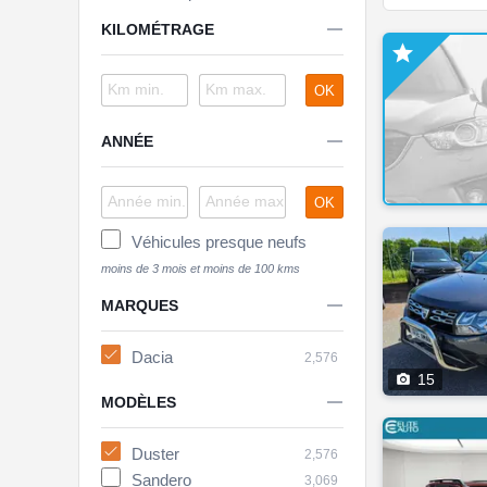

KILOMÉTRAGE

OK

ANNÉE
OK
Véhicules presque neufs

MARQUES
Dacia
2,576

15

MODÈLES
Duster
2,576
Sandero
3,069