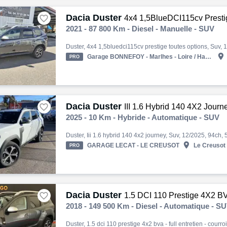
Dacia Duster

4x4 1,5BlueDCI115cv Prestig
2021 - 87 800 Km - Diesel - Manuelle - SUV

Garage BONNEFOY - Marlhes - Loire / Haute-Loire
PRO
Dacia Duster

III 1.6 Hybrid 140 4X2 Journ
2025 - 10 Km - Hybride - Automatique - SUV

GARAGE LECAT - LE CREUSOT
Le Creusot 
PRO
Dacia Duster

1.5 DCI 110 Prestige 4X2 BVA - Full E
2018 - 149 500 Km - Diesel - Automatique - S