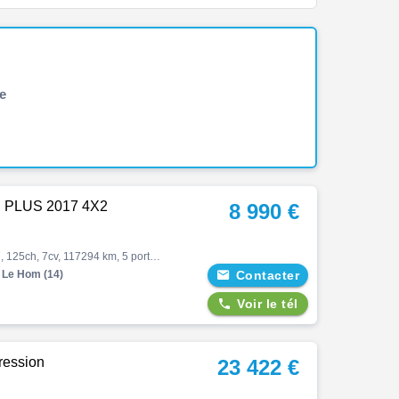
e
 PLUS 2017 4X2
8 990 €
Duster, 1.2 tce 125ch laureate plus 2017 4x2, Suv, 05/2017, 125ch, 7cv, 117294 km, 5 portes, 5 places, Essence, Boite de vitesse manuelle, Régulateur de vitesse, Abs, Fermeture centralisée, Bluetooth, Couleur gris foncé, Garantie 3 mois, 8990 € Equipements : Gris Comète|MEDIA NA…
Le Hom (14)

Contacter

Voir le tél
ression
23 422 €