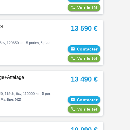

Voir le tél
x4
13 590 €
Duster, Sl techroad blue dci 115 4x4, Suv, 07/2019, 116ch, 6cv, 129650 km, 5 portes, 5 places, Diesel, Boite de vitesse manuelle, Couleur blanc, Garantie 6 mois, 13590 €

Contacter

Voir le tél
ge+Attelage
13 490 €
Duster, 4x2 1,5bluedci115cv prestige+attelage, Suv, 05/2020, 115ch, 6cv, 110000 km, 5 portes, 5 places, Diesel, Boite de vitesse manuelle, Régulateur de vitesse, Gps, Abs, Direction assistée, Antibrouillards, Aide au stationnement, Fermeture centralisée, Bluetooth, Couleur gris,…
Marlhes (42)

Contacter

Voir le tél
10 990 €