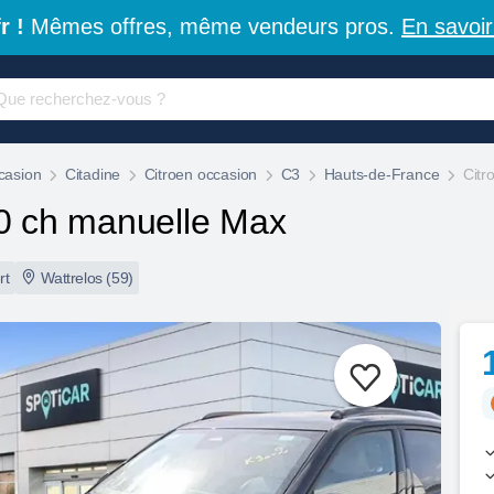
r !
Mêmes offres, même vendeurs pros.
En savoir
casion
Citadine
Citroen occasion
C3
Hauts-de-France
Citr
0 ch manuelle Max
rt
Wattrelos (59)