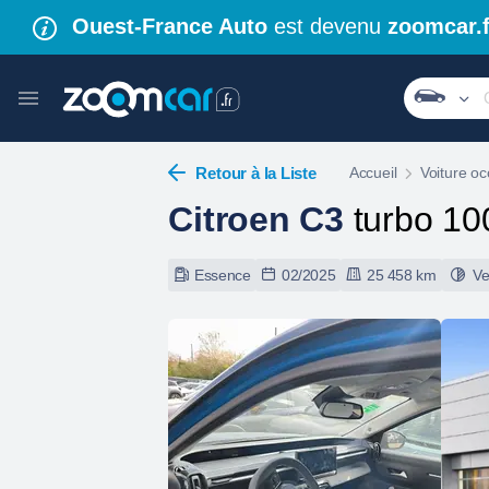
Ouest-France Auto
est devenu
zoomcar.f
Retour à la Liste
Accueil
Voiture oc
Citroen C3
turbo 10
Essence
02/2025
25 458 km
Ve