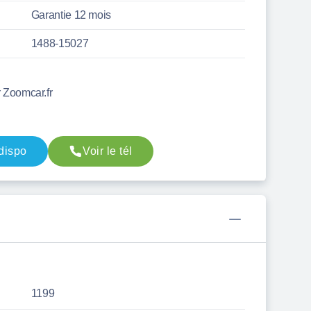
Garantie 12 mois
1488-15027
r Zoomcar.fr
 dispo
Voir le tél
1199