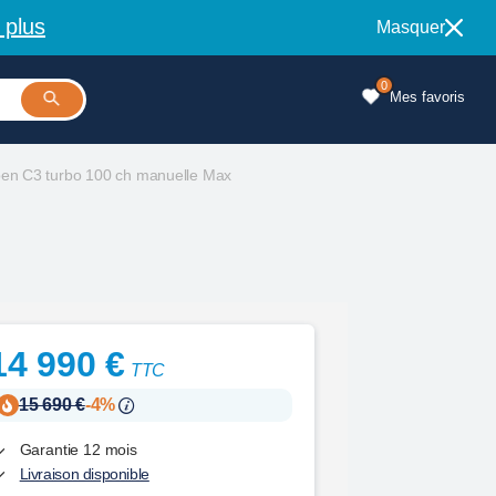
 plus
Masquer
0
Mes favoris
oen C3 turbo 100 ch manuelle Max
14 990 €
TTC
15 690 €
-4%
Garantie 12 mois
Livraison disponible