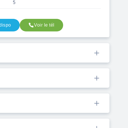
5
 dispo
Voir le tél