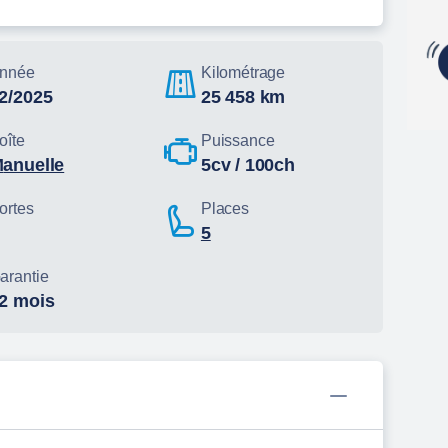
nnée
Kilométrage
02/2025
25 458 km
oîte
Puissance
manuelle
5cv / 100ch
ortes
Places
5
arantie
12 mois