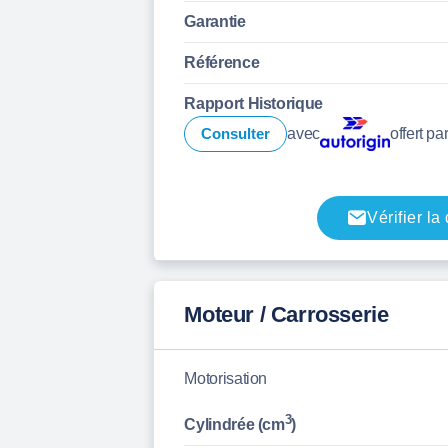
Garantie
Référence
Rapport Historique
Consulter
avec
offert pa
Vérifier la
Moteur / Carrosserie
Motorisation
3
Cylindrée (cm
)