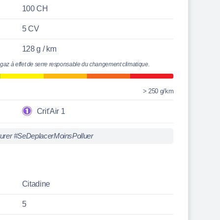
100 CH
5 CV
128 g / km
 gaz à effet de serre responsable du changement climatique.
> 250 g/km
Crit'Air 1
turer #SeDeplacerMoinsPolluer
Citadine
5