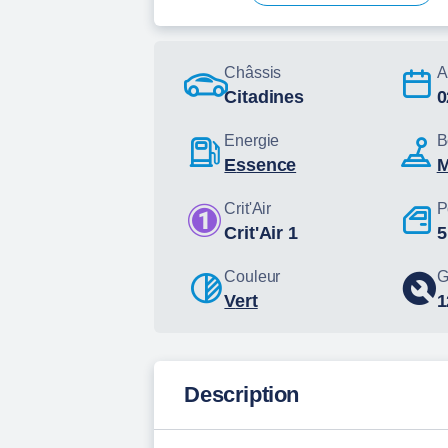
Châssis
A
Citadines
Energie
B
essence
Crit'Air
P
Crit'Air 1
5
Couleur
G
Vert
Description