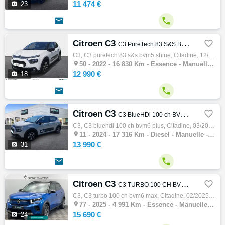
11 474 €

23


Citroen C3

C3 PureTech 83 S&S BVM5 Shine
C3, C3 puretech 83 s&s bvm5 shine, Citadine, 12/2022, 83ch, 4cv, 16830 km, 5 portes, 5 places, Clim. auto, Essence, Boite de vitesse manuel…

50 -
2022 - 16 830 Km - Essence - Manuelle - Citadine
12 990 €

18


Citroen C3

C3 BlueHDi 100 ch BVM6 Plus
C3, C3 bluehdi 100 ch bvm6 plus, Citadine, 03/2024, 102ch, 5cv, 17316 km, 5 portes, 5 places, Clim. auto, Diesel, Boite de vitesse manuelle…

11 -
2024 - 17 316 Km - Diesel - Manuelle - Citadine
13 990 €

31


Citroen C3

C3 TURBO 100 CH BVM6 MAX
C3, C3 turbo 100 ch bvm6 max, Citadine, 02/2025, 100ch, 5cv, 4991 km, 5 portes, 5 places, Essence, Boite de vitesse manuelle, Direction ass…

77 -
2025 - 4 991 Km - Essence - Manuelle - Citadine
15 690 €

24