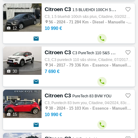
Citroen C3

1.5 BLUEHDI 100CH S&S PLUS
C3, 1.5 bluehdi 100ch s&s plus, Citadine, 03/2024, 102ch, 5cv, 71284 km, 5 portes, 5 places, Clim. auto, Diesel, Boite de vitesse manuelle,…

56 -
2024 - 71 284 Km - Diesel - Manuelle - Citadine
10 990 €

12


Citroen C3

C3 PureTech 110 S&S Shine
C3, C3 puretech 110 s&s shine, Citadine, 07/2017, 110ch, 5cv, 79336 km, 5 portes, 5 places, Essence, Boite de vitesse manuelle, Régulateur …

34 -
2017 - 79 336 Km - Essence - Manuelle - Citadine
7 690 €

30


Citroen C3

PureTech 83 BVM YOU
C3, Puretech 83 bvm you, Citadine, 04/2024, 83ch, 4cv, 15103 km, 5 portes, 5 places, Clim. manuelle, Essence, Boite de vitesse manuelle, Ré…

38 -
2024 - 15 103 Km - Essence - Manuelle - Citadine
10 990 €

15

