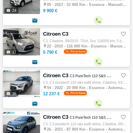

85 -
2023 - 53 900 Km - Essence - Manuelle - Citadine
9 900 €

24


Citroen C3

C3, Citadine, 09/2010, 75ch, 5cv, 116000 km, 5 portes, Essence, Boite de vitesse manuelle, Abs, Couleur gris, 5790 €

22 -
2010 - 116 000 Km - Essence - Manuelle - Citadine
5 790 €

17
Prix en baisse


Citroen C3

C3 PureTech 110 S&S EAT6 Shine
C3, C3 puretech 110 s&s eat6 shine, Citadine, 01/2022, 110ch, 6cv, 20000 km, 5 portes, 5 places, Clim. auto, Essence, Boite de vitesse auto…

54 -
2022 - 20 000 Km - Essence - Automatique - Citadine
12 237 €

36
Prix en baisse


Citroen C3

C3 PureTech 110 S&S EAT6 Shine
C3, C3 puretech 110 s&s eat6 shine, Citadine, 05/2021, 110ch, 6cv, 87804 km, 5 portes, 5 places, Clim. auto, Essence, Boite de vitesse auto…

26 -
2021 - 87 804 Km - Essence - Automatique - Citadine