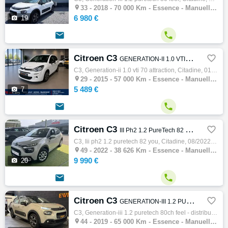

33 -
2018 - 70 000 Km - Essence - Manuelle - Citadine
6 980 €

19


Citroen C3

GENERATION-II 1.0 VTI 70 ATTRACTION
C3, Generation-ii 1.0 vti 70 attraction, Citadine, 01/2015, 68ch, 4cv, 57000 km, 5 portes, 5 places, Essence, Boite de vitesse manuelle, Co…

29 -
2015 - 57 000 Km - Essence - Manuelle - Citadine
5 489 €

7


Citroen C3

III Ph2 1.2 PureTech 82 YOU
C3, Iii ph2 1.2 puretech 82 you, Citadine, 08/2022, 82ch, 4cv, 38626 km, 5 portes, 5 places, Clim. manuelle, Essence, Boite de vitesse manu…

49 -
2022 - 38 626 Km - Essence - Manuelle - Citadine
9 990 €

20


Citroen C3

GENERATION-III 1.2 PURETECH 80ch FEEL - DISTRIBUTION CHANGEE - ENTRETIEN OK - CARPLAY
C3, Generation-iii 1.2 puretech 80ch feel - distribution changÉe - entretien ok - carplay, Citadine, 05/2019, 82ch, 4cv, 65000 km, 5 portes…

44 -
2019 - 65 000 Km - Essence - Manuelle - Citadine