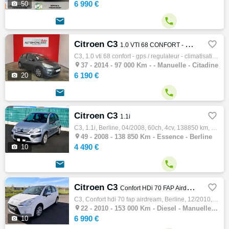
6 990 €

50


Citroen C3

1.0 VTI 68 CONFORT - GPS / REGULATEUR - CLIMATISATION
C3, 1.0 vti 68 confort - gps / regulateur - climatisation, Citadine, 04/2014, 68ch, 4cv, 97000 km, 5 places, Clim. manuelle, Boite de vites…

37 -
2014 - 97 000 Km - - Manuelle - Citadine
6 190 €

20


Citroen C3

1.1i
C3, 1.1i, Berline, 04/2008, 60ch, 4cv, 138850 km, 5 portes, 5 places, Essence, Couleur gris, Garantie 3 mois, 4490 €

49 -
2008 - 138 850 Km - Essence - Berline
4 490 €

10


Citroen C3

Confort HDi 70 FAP Airdream
C3, Confort hdi 70 fap airdream, Berline, 12/2010, 68ch, 4cv, 153000 km, 5 portes, 5 places, Diesel, Boite de vitesse manuelle, Couleur bla…

22 -
2010 - 153 000 Km - Diesel - Manuelle - Berline
6 990 €

10