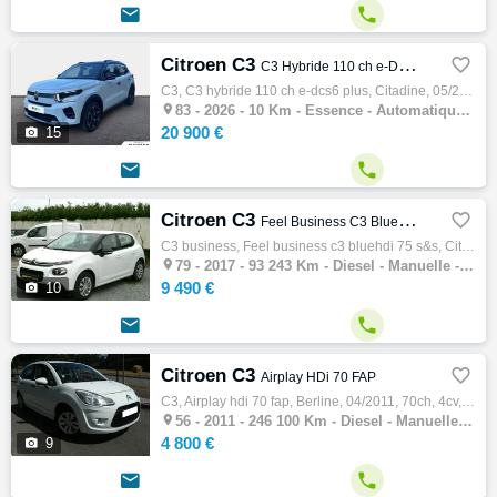


Citroen C3

C3 Hybride 110 ch e-DCS6 Plus
C3, C3 hybride 110 ch e-dcs6 plus, Citadine, 05/2026, 110ch, 5cv, 10 km, 5 portes, 5 places, Clim. manuelle, Essence, Boite de vitesse auto…

83 -
2026 - 10 Km - Essence - Automatique - Citadine
20 900 €

15


Citroen C3

Feel Business C3 BlueHDi 75 S&S
C3 business, Feel business c3 bluehdi 75 s&s, Citadine, 09/2017, 75ch, 4cv, 93243 km, 5 portes, 5 places, Diesel, Boite de vitesse manu…

79 -
2017 - 93 243 Km - Diesel - Manuelle - Citadine
9 490 €

10


Citroen C3

Airplay HDi 70 FAP
C3, Airplay hdi 70 fap, Berline, 04/2011, 70ch, 4cv, 246100 km, 5 portes, 5 places, Clim. manuelle, Diesel, Boite de vitesse manuelle, Coul…

56 -
2011 - 246 100 Km - Diesel - Manuelle - Berline
4 800 €

9

