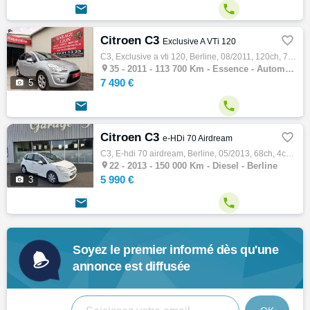


Citroen C3

Exclusive A VTi 120
C3, Exclusive a vti 120, Berline, 08/2011, 120ch, 7cv, 113700 km, 5 portes, 5 places, Clim. manuelle, Essence, Boite de vitesse automatique…

35 -
2011 - 113 700 Km - Essence - Automatique - Berline
7 490 €

5


Citroen C3

e-HDi 70 Airdream
C3, E-hdi 70 airdream, Berline, 05/2013, 68ch, 4cv, 150000 km, 5 portes, 5 places, Clim. manuelle, Diesel, Couleur blanc, Garantie 6 mois, …

22 -
2013 - 150 000 Km - Diesel - Berline
5 990 €

3


Soyez le premier informé dès qu'une
annonce est diffusée