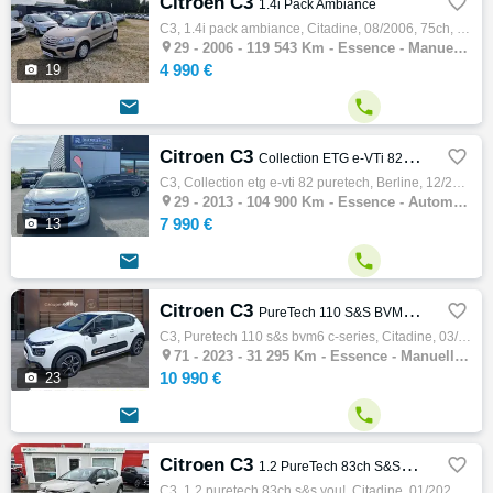
Citroen C3

1.4i Pack Ambiance
C3, 1.4i pack ambiance, Citadine, 08/2006, 75ch, 5cv, 119543 km, 5 portes, 5 places, Essence, Boite de vitesse manuelle, Couleur beige, Gar…

29 -
2006 - 119 543 Km - Essence - Manuelle - Citadine
4 990 €

19


Citroen C3

Collection ETG e-VTi 82 PureTech
C3, Collection etg e-vti 82 puretech, Berline, 12/2013, 82ch, 4cv, 104900 km, 5 portes, 5 places, Essence, Boite de vitesse automatique, Co…

29 -
2013 - 104 900 Km - Essence - Automatique - Berline
7 990 €

13


Citroen C3

PureTech 110 S&S BVM6 C-Series
C3, Puretech 110 s&s bvm6 c-series, Citadine, 03/2023, 110ch, 6cv, 31295 km, 5 portes, 5 places, Clim. auto, Essence, Boite de vitesse manu…

71 -
2023 - 31 295 Km - Essence - Manuelle - Citadine
10 990 €

23


Citroen C3

1.2 PureTech 83ch S&S YOU!
C3, 1.2 puretech 83ch s&s you!, Citadine, 01/2023, 83ch, 4cv, 53900 km, 5 portes, 5 places, Clim. manuelle, Essence, Boite de vitesse manue…