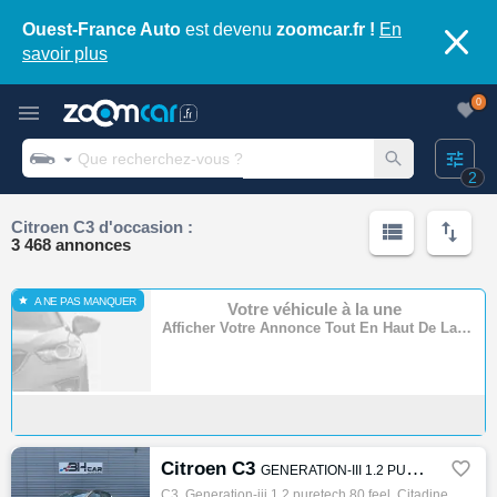
Ouest-France Auto
est devenu
zoomcar.fr !
En
savoir plus
0
2
Citroen C3 d'occasion :
3 468 annonces
A NE PAS MANQUER
Votre véhicule à la une
Afficher Votre Annonce Tout En Haut De La Page
Citroen C3

GENERATION-III 1.2 PURETECH 80 FEEL
C3, Generation-iii 1.2 puretech 80 feel, Citadine, 08/2018, 82ch, 4cv, 70000 km, 5 portes, Essence, Boite de vitesse manuelle, Couleur blan…