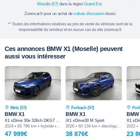
Moselle (57)
dans la région
Grand Est
.
Zoomcar.fr pour un achat de
voiture d'occasion
réussi
** Toutes les informations relatives au prix de vente du véhicule sont de la
responsabilité du vendeur et en aucun cas du site zoomcar.fr
Ces annonces BMW X1 (Moselle) peuvent
aussi vous intéresser
Metz (57)
Forbach (57)
Forb
BMW X1
BMW X1
BMW 
X1 xDrive 30e 326ch DKG7 M Sport
iX1 xDrive30 M Sport
2024 • 65 796 km • hybride • automatique
2026 • 60 134 km • électrique • automatique
47 999€
38 876€
23 8