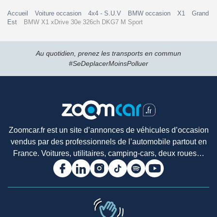
Accueil
Voiture occasion
4x4 - S.U.V
BMW occasion
X1
Grand
Est
BMW X1 xDrive 30e 326ch DKG7 M Sport
Au quotidien, prenez les transports en commun
#SeDeplacerMoinsPolluer
Zoomcar.fr est un site d’annonces de véhicules d’occasion
vendus par des professionnels de l’automobile partout en
France. Voitures, utilitaires, camping-cars, deux roues…