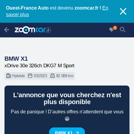
Ouest-France Auto
est devenu
zoomcar.fr !
En
savoir plus
0
BMW X1
xDrive 30e 326ch DKG7 M Sport
Hybride
03/2023
82 089 km
L'annonce que vous cherchez n'est
plus disponible
Pas de panique ! D'autres offres n'attendent que vous
😁
BMW X1