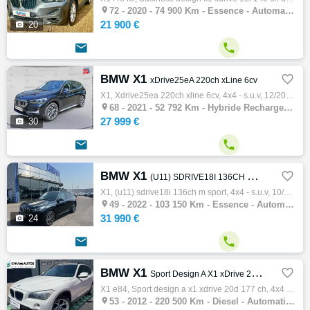

72 -
2020 - 74 900 Km - Essence - Automatique - 4x4 - S.U.V
21 900 €

20


BMW X1

xDrive25eA 220ch xLine 6cv
X1, Xdrive25ea 220ch xline 6cv, 4x4 - s.u.v, 12/2021, 125ch, 6cv, 52792 km, 5 portes, 5 places, Hybride rechargeable, Boite de vitesse auto…

68 -
2021 - 52 792 Km - Hybride Rechargeable - Automatique - 4x4 - S.U.V
27 999 €

30


BMW X1

(U11) SDRIVE18I 136CH M SPORT
X1, (u11) sdrive18i 136ch m sport, 4x4 - s.u.v, 10/2022, 136ch, 7cv, 103150 km, 5 portes, 5 places, Clim. auto, Essence, Boite de vitesse a…

49 -
2022 - 103 150 Km - Essence - Automatique - 4x4 - S.U.V
31 990 €

24


BMW X1

Sport Design A X1 xDrive 20d 177 ch
X1 e84, Sport design a x1 xdrive 20d 177 ch, 4x4 - s.u.v, 01/2012, 177ch, 10cv, 220500 km, 5 portes, 5 places, Diesel, Boite de vitesse aut…

53 -
2012 - 220 500 Km - Diesel - Automatique - 4x4 - S.U.V