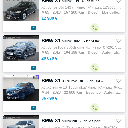
BMW X1

sDrive 18d 143 ch xLine
X1, Sdrive 18d 143 ch xline, 4x4 - s.u.v, 12/2013, 143ch, 8cv, 167200 km, 5 portes, 5 places, Clim. auto, Diesel, Boite de vitesse manuelle…

85 -
2013 - 167 200 Km - Diesel - Manuelle - 4x4 - S.U.V
12 900 €

18


BMW X1

sDrive18dA 150ch xLine
X1, Sdrive18da 150ch xline, 4x4 - s.u.v, 07/2017, 150ch, 8cv, 104398 km, 5 portes, 5 places, Clim. auto, Diesel, Boite de vitesse automatiq…

85 -
2017 - 104 398 Km - Diesel - Automatique - 4x4 - S.U.V
20 870 €

22


BMW X1

X1 sDrive 18i 136ch DKG7 xLine
X1, X1 sdrive 18i 136ch dkg7 xline, 4x4 - s.u.v, 04/2023, 136ch, 7cv, 22800 km, 5 portes, 5 places, Clim. auto, Essence, Boite de vitesse a…

34 -
2023 - 22 800 Km - Essence - Automatique - 4x4 - S.U.V
36 490 €

20


BMW X1

sDrive20i 170ch M Sport
X1, Sdrive20i 170ch m sport, 4x4 - s.u.v, 04/2025, 170ch, 8cv, 22561 km, 5 portes, 5 places, Essence, Boite de vitesse automatique, Gps, Ga…