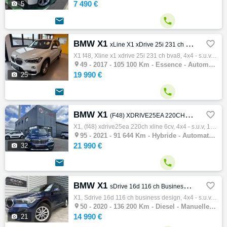
7 490 €

5


BMW X1

xLine X1 xDrive 25i 231 ch BVA8
X1 f48, Xline x1 xdrive 25i 231 ch bva8, 4x4 - s.u.v, 11/2017, 231ch, 13cv, 105100 km, 5 portes, 5 places, Non fumeur, Première main, Essen…

49 -
2017 - 105 100 Km - Essence - Automatique - 4x4 - S.U.V
19 990 €

25


BMW X1

(F48) XDRIVE25EA 220CH XLINE 6CV
X1, (f48) xdrive25ea 220ch xline 6cv, 4x4 - s.u.v, 10/2021, 125ch, 6cv, 91644 km, 5 portes, 5 places, Clim. auto, Hybride, Boite de vitesse…

95 -
2021 - 91 644 Km - Hybride - Automatique - 4x4 - S.U.V
21 990 €

32


BMW X1

sDrive 16d 116 ch Business Design
X1, Sdrive 16d 116 ch business design, 4x4 - s.u.v, 08/2020, 116ch, 6cv, 136200 km, 5 portes, 5 places, Première main, Clim. auto, Diesel, …

50 -
2020 - 136 200 Km - Diesel - Manuelle - 4x4 - S.U.V
14 990 €

21