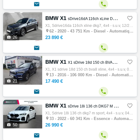


BMW X1

sDrive16dA 116ch xLine DKG7
X1, Sdrive16da 116ch xline dkg7, 4x4 - s.u.v, 12/2020, 116ch, 6cv, 43751 km, 5 portes, 5 places, Clim. auto, Diesel, Boite de vitesse autom…

62 -
2020 - 43 751 Km - Diesel - Automatique - 4x4 - S.U.V
23 890 €

26


BMW X1

X1 sDrive 18d 150 ch BVA8 xLine
X1, X1 sdrive 18d 150 ch bva8 xline, 4x4 - s.u.v, 02/2016, 150ch, 8cv, 106000 km, 5 portes, 5 places, Clim. auto, Diesel, Boite de vitesse …

13 -
2016 - 106 000 Km - Diesel - Automatique - 4x4 - S.U.V
17 490 €

21


BMW X1

sDrive 18i 136 ch DKG7 M Sport
X1, Sdrive 18i 136 ch dkg7 m sport, 4x4 - s.u.v, 04/2022, 136ch, 7cv, 60341 km, 5 portes, 5 places, Clim. auto, Essence, Boite de vitesse a…

33 -
2022 - 60 341 Km - Essence - Automatique - 4x4 - S.U.V
26 990 €

50

