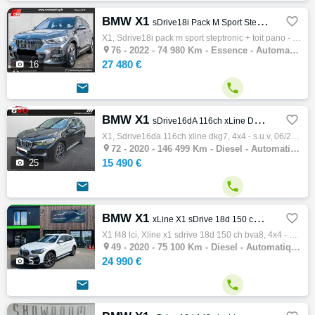
BMW X1

sDrive18i Pack M Sport Steptronic + Toit pano - 2022
X1, Sdrive18i pack m sport steptronic + toit pano - 2022, 4x4 - s.u.v, 01/2022, 136ch, 74980 km, 5 portes, 5 places, Clim. auto, Essence, B…

76 -
2022 - 74 980 Km - Essence - Automatique - 4x4 - S.U.V
27 480 €

16


BMW X1

sDrive16dA 116ch xLine DKG7
X1, Sdrive16da 116ch xline dkg7, 4x4 - s.u.v, 06/2020, 116ch, 6cv, 146499 km, 5 portes, 5 places, Clim. auto, Diesel, Boite de vitesse auto…

72 -
2020 - 146 499 Km - Diesel - Automatique - 4x4 - S.U.V
15 490 €

25


BMW X1

xLine X1 sDrive 18d 150 ch BVA8
X1 f48 lci, Xline x1 sdrive 18d 150 ch bva8, 4x4 - s.u.v, 03/2020, 150ch, 8cv, 75100 km, 5 portes, 5 places, Clim. auto, Diesel, Boite de v…

49 -
2020 - 75 100 Km - Diesel - Automatique - 4x4 - S.U.V
24 990 €

5

