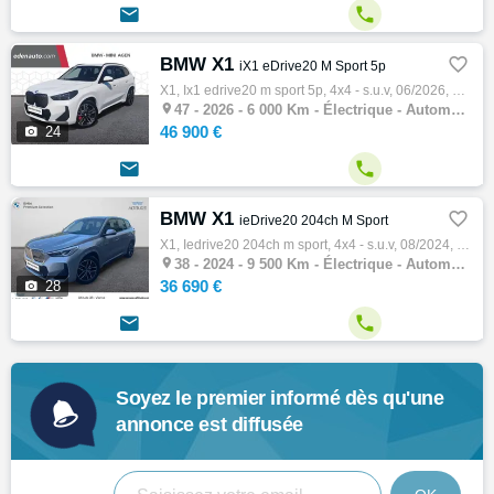


BMW X1

iX1 eDrive20 M Sport 5p
X1, Ix1 edrive20 m sport 5p, 4x4 - s.u.v, 06/2026, 5cv, 6000 km, 5 portes, Clim. auto, électrique, Boite de vitesse automatique, Gps, Abs, …

47 -
2026 - 6 000 Km - Électrique - Automatique - 4x4 - S.U.V
46 900 €

24


BMW X1

ieDrive20 204ch M Sport
X1, Iedrive20 204ch m sport, 4x4 - s.u.v, 08/2024, 204ch, 5cv, 9500 km, 5 portes, 5 places, Première main, électrique, Boite de vitesse aut…

38 -
2024 - 9 500 Km - Électrique - Automatique - 4x4 - S.U.V
36 690 €

28


Soyez le premier informé dès qu'une
annonce est diffusée