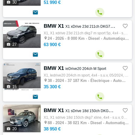
51 990 €

30


BMW X1

X1 xDrive 23d 211ch DKG7 M Sport 5p
X1, X1 xdrive 23d 211ch dkg7 m sport 5p, 4x4 - s.u.v, 06/2026, 11cv, 8000 km, 5 portes, Clim. auto, Diesel, Boite de vitesse automatique, G…

24 -
2026 - 8 000 Km - Diesel - Automatique - 4x4 - S.U.V
63 900 €

27


BMW X1

ieDrive20 204ch M Sport
X1, Iedrive20 204ch m sport, 4x4 - s.u.v, 05/2024, 204ch, 5cv, 37187 km, 5 portes, 5 places, Première main, électrique, Boite de vitesse au…

38 -
2024 - 37 187 Km - Électrique - Automatique - 4x4 - S.U.V
35 300 €

15


BMW X1

X1 sDrive 18d 150ch DKG7 xLine
X1, X1 sdrive 18d 150ch dkg7 xline, 4x4 - s.u.v, 05/2024, 150ch, 8cv, 38021 km, 5 portes, 5 places, Clim. auto, Diesel, Boite de vitesse au…

88 -
2024 - 38 021 Km - Diesel - Automatique - 4x4 - S.U.V
38 950 €

20