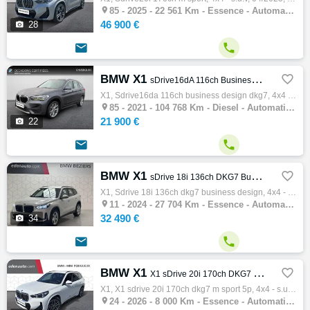

85 -
2025 - 22 561 Km - Essence - Automatique - 4x4 - S.U.V
46 900 €

28


BMW X1

sDrive16dA 116ch Business Design DKG7
X1, Sdrive16da 116ch business design dkg7, 4x4 - s.u.v, 11/2021, 116ch, 6cv, 104768 km, 5 portes, 5 places, Clim. auto, Diesel, Boite de vi…

85 -
2021 - 104 768 Km - Diesel - Automatique - 4x4 - S.U.V
21 900 €

22


BMW X1

sDrive 18i 136ch DKG7 Business Design
X1, Sdrive 18i 136ch dkg7 business design, 4x4 - s.u.v, 09/2024, 136ch, 7cv, 27704 km, 5 portes, 5 places, Clim. auto, Essence, Boite de vi…

11 -
2024 - 27 704 Km - Essence - Automatique - 4x4 - S.U.V
32 490 €

34


BMW X1

X1 sDrive 20i 170ch DKG7 M Sport 5p
X1, X1 sdrive 20i 170ch dkg7 m sport 5p, 4x4 - s.u.v, 06/2026, 8cv, 8000 km, 5 portes, Clim. auto, Essence, Boite de vitesse automatique, G…

24 -
2026 - 8 000 Km - Essence - Automatique - 4x4 - S.U.V