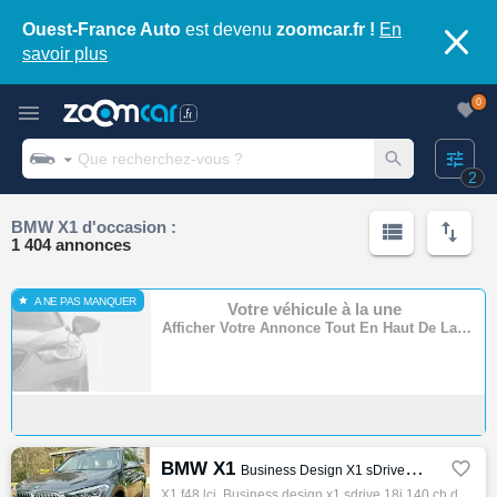
Ouest-France Auto
est devenu
zoomcar.fr !
En
savoir plus
0
2
BMW X1 d'occasion :
1 404 annonces
A NE PAS MANQUER
Votre véhicule à la une
Afficher Votre Annonce Tout En Haut De La Page
BMW X1

Business Design X1 sDrive 18i 140 ch DKG7
X1 f48 lci, Business design x1 sdrive 18i 140 ch dkg7, 4x4 - s.u.v, 08/2020, 140ch, 7cv, 74900 km, 5 portes, 5 places, Non fumeur, Première…