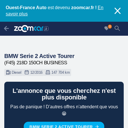
Ouest-France Auto
est devenu
zoomcar.fr !
En
savoir plus
0
BMW Serie 2 Active Tourer
(F45) 218D 150CH BUSINESS
Diesel
12/2016
147 704 km
L'annonce que vous cherchez n'est
plus disponible
Pas de panique ! D'autres offres n'attendent que vous
😁
BMW SERIE 2 ACTIVE TOURER