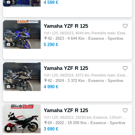
4 599 €

5
Yamaha YZF R 125

Yzf r 125, 06/2023, 4644 km, Première main, Essence, 125cm³, Couleur bleu, 5290 € Equipements : Prix hors carte grise et pack clé en main a…

42 -
2023 - 4 644 Km - Essence - Sportive
5 290 €

3
Yamaha YZF R 125

Yzf r 125, 08/2024, 3372 km, Première main, Essence, 125cm³, Couleur noir, 4990 € Equipements : Prix hors carte grise et pack clé en main a…

42 -
2024 - 3 372 Km - Essence - Sportive
4 990 €

3
Yamaha YZF R 125

Yzf r 125, 08/2022, 19250 km, Essence, 125cm³, Couleur blanc, 3690 € Equipements : ,Compatible Permis A2,Disponible à l'essai,Garantie 12 m…

69 -
2022 - 19 250 Km - Essence - Sportive
3 690 €

5