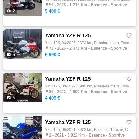

59 -
2026 - 1 215 Km - Essence - Sportive
5 490 €

2
Yamaha YZF R 125

Yzf r 125, 03/2026, 2372 km, Première main, Essence, 125cm³, Couleur rouge, 5990 € Equipements : A SAISIR YAMAHA YZFR-125 70 TH ANNIVARSAIR…

72 -
2026 - 2 372 Km - Essence - Sportive
5 990 €

5
Yamaha YZF R 125

Yzf r 125, 09/2022, 4900 km, Première main, Essence, 125cm³, Couleur blanc, 4499 € Equipements : YAMAHA YZF 125 -ABS #26 ,1ère main,Dépôt-v…

35 -
2022 - 4 900 Km - Essence - Sportive
4 499 €

5
Yamaha YZF R 125

Yzf r 125, 06/2021, 3022 km, Essence, 125cm³, Couleur bleu, 4599 € Equipements : AFFAIRE A SAISIR ETAT NEUF FAIBLE KILOMETRAGE A JOUR D ENT…

2 -
2021 - 3 022 Km - Essence - Sportive