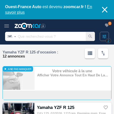
Ouest-France Auto
est devenu
zoomcar.fr !
En
savoir plus
0
2
Yamaha YZF R 125 d'occasion :
12 annonces
A NE PAS MANQUER
Votre véhicule à la une
Afficher Votre Annonce Tout En Haut De La Page
Yamaha YZF R 125

Yzf r 125, 02/2026, 1215 km, Première main, Essence, 125cm³, Couleur blanc, 5490 € Equipements : ,1ère main,Disponible à l'essai,Garantie c…