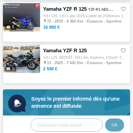
Yamaha YZF R 125

YZF-R1 ABS 2019 a partir de 239€/mois
Yzf r 125, Yzf-r1 abs 2019 à partir de 239€/mois, 11/2019, 200ch, 9cv, 8462 km, Essence, 998cm³, Couleur bleu, 16990 € Equipements : Yamaha…

72 -
2019 - 8 462 Km - Essence - Sportive
16 990 €

5
Yamaha YZF R 125

Yzf r 125, 08/2025, 7641 km, Essence, 125cm³, Couleur noir, 2590 € Equipements : YAMAHA 125 YZF R Moto accidentée Léger choc avant Moteur O…

13 -
2025 - 7 641 Km - Essence - Sportive
2 590 €

5
Soyez le premier informé dès qu'une
annonce est diffusée
OK