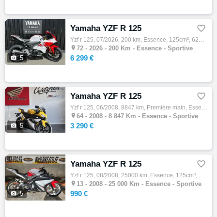
Yamaha YZF R 125

Yzf r 125, 07/2026, 200 km, Essence, 125cm³, 6299 € Equipements : superbe serie speciale 70th anniversaire , moto d expo avec peu de kms , …

72 -
2026 - 200 Km - Essence - Sportive
6 299 €

5
Yamaha YZF R 125

Yzf r 125, 06/2008, 8847 km, Première main, Essence, 125cm³, Couleur jaune, 3290 € Equipements : Votre Concessionnaire Honda 3C Motos vous …

64 -
2008 - 8 847 Km - Essence - Sportive
3 290 €

5
Yamaha YZF R 125

Yzf r 125, 08/2008, 25000 km, Essence, 125cm³, Couleur blanc, 990 € Equipements : YAMAHA 125 YZF R Moto accidenté vendue uniquement à l'exp…

13 -
2008 - 25 000 Km - Essence - Sportive
990 €

5