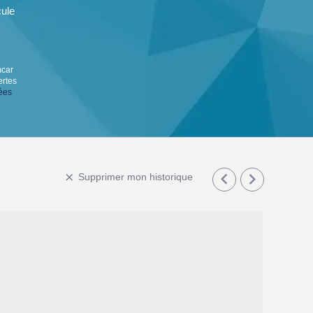
cule
mcar
ertes
ées


Supprimer mon historique
