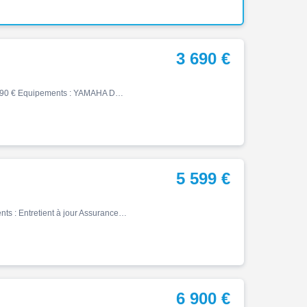
3 690 €
Xv, 06/1997, 24372 km, Essence, 650cm³, Couleur gris, 3690 € Equipements : YAMAHA DRAGSTAR 650 Garantie 3 mois Mise en circulation : 30/06/1997 Kilométrage : 24372 Couleur :gris Entretien à jour> grosse entretien fait le 24/07/2026 par nos soins Equipements inclus : - sissy bar …
5 599 €
Xv, 03/2016, 6000 km, Essence, 950cm³, 5599 € Equipements : Entretient à jour Assurance sur place,Démarches administratives sur place,Essai sur rendez-vous,Extension de garantie possible,Financement & Assurance possibles ,Financement possible,Gravage possible,Prix hors frais d'i…
6 900 €