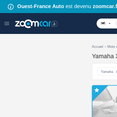
Ouest-France Auto
est devenu
zoomcar.f
Accueil
Moto 
Yamaha X
Yamaha
