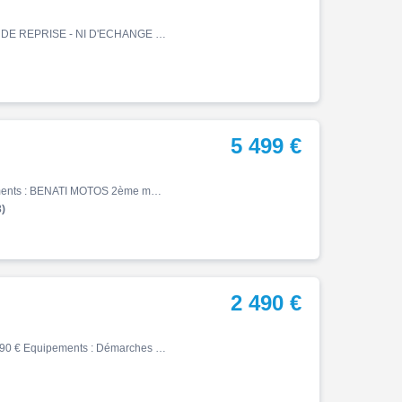
Xv, 10150 km, Essence, 942cm³, Couleur noir, 6900 € PAS DE REPRISE - NI D'ECHANGE Historique et entretien Cet exemplaire de 2019, affichant à peine plus de 10 000 km, a été soigneusement personnalisé pour affirmer son esprit "Bobber" : support de plaque déporté et superbe l…
5 499 €
Xv, 07/2003, 3822 km, Essence, 1100cm³, 5499 € Equipements : BENATI MOTOS 2ème meilleur concessionnaire YAMAHA France vous propose une magnifique YAMAHA Modèle : XV 1100 DRAGSTAR Cylindrée : 1100cc Mise en circulation : 16/07/2003 Prix : 5499 EUR Immatriculation : AK-978-HX Kilo…
)
2 490 €
Xv, 06/1990, 27000 km, Essence, 535cm³, Couleur gris, 2490 € Equipements : Démarches administratives sur place,Essai sur rendez-vous,Gravage possible,Livraison possible,Prix hors frais d'immatriculation,Transport possible,Entretien à jour,Dépôt-vente