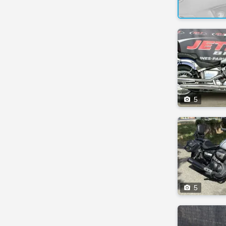

5

5