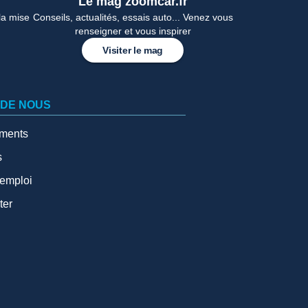
Le mag zoomcar.fr
la mise
Conseils, actualités, essais auto... Venez vous
renseigner et vous inspirer
Visiter le mag
 DE NOUS
ments
s
'emploi
ter