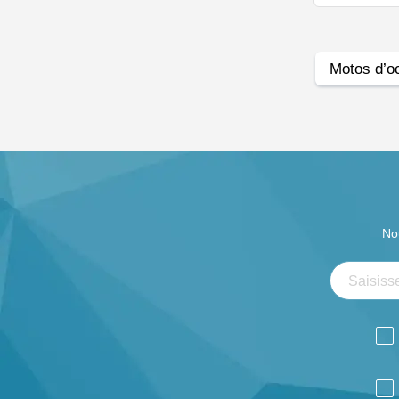
Motos d’o
No