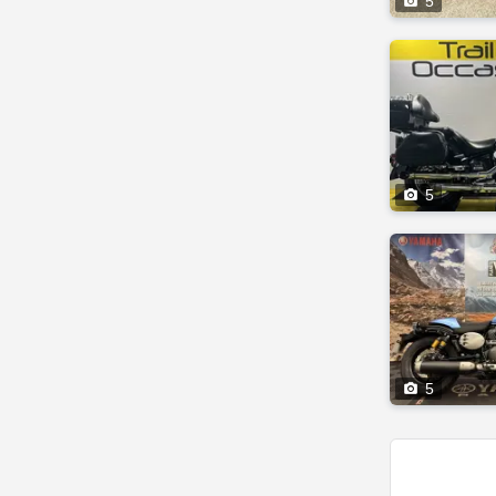

5

5

5