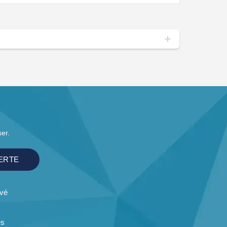
ser.
ERTE
uvé
és