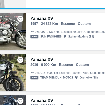
Yamaha XV

1997 - 24 372 Km - Essence - Custom

SUN FROGGIES
Sainte-Maxime (83)
PRO
Yamaha XV

2016 - 6 000 Km - Essence - Custom

TEAM MENDUNI MOTOS
Grenoble (38)
PRO
Yamaha XV
