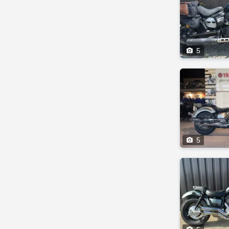

5

5