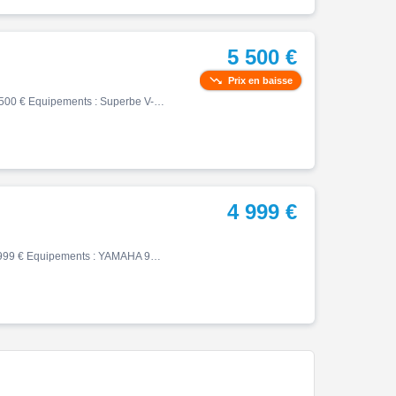
5 500 €
Prix en baisse
Xv, 10/2000, 27797 km, Essence, 1100cm³, Couleur noir, 5500 € Equipements : Superbe V-Twin de 1063cc développant 62cv din (7570 tr/min), ce 1100 Dragstar Classic est un 3ème main mis en circulation le 02/10/2000. Couple 8.70 mkg à 2500 tr/min. Transmission secondaire par cardan.…
4 999 €
Xv, 07/2016, 12200 km, Essence, 950cm³, Couleur bleu, 4999 € Equipements : YAMAHA 950 BOLT R -ABS #21 ,Garantie 12 mois PLANETE YAM, du mardi au samedi de 09h à 12h et de 14h à 19h. Toutes nos motos sont révisées et garanties. Possibilité d'extension de garantie jusqu'à 36 mois.…