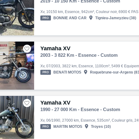
2019 - 10 150 Km - Essence - Custom

BONNIE AND CAR
Tignieu-Jameyzieu (38)
PRO
Yamaha XV

2003 - 3 822 Km - Essence - Custom

BENATI MOTOS
Roquebrune-sur-Argens (83
PRO
Yamaha XV

1990 - 27 000 Km - Essence - Custom

MARTIN MOTOS
Troyes (10)
PRO