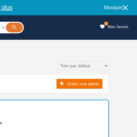
 plus
Masquer
0
Mes favoris

Créer une alerte
e