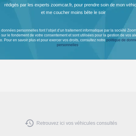
rédigés par les experts zoomcar.fr, pour prendre soin de mon véhi
et me coucher moins bête le soir
 données personnelles font l’objet d’un traitement informatique par la société Zoo
sur le fondement de votre consentement et sont utilisées pour la gestion de vos al
o. Pour en savoir plus et pour exercer vos droits, consultez notre
politique de donn
personnelles
.

Retrouvez ici vos véhicules consultés