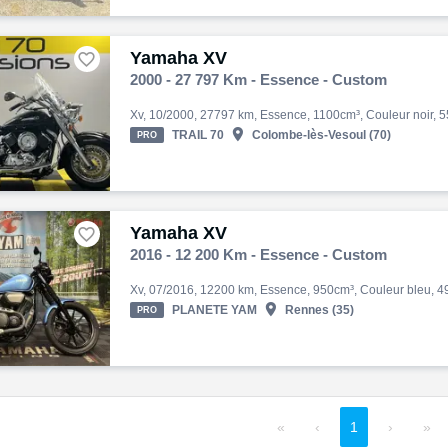
Yamaha XV

2000 - 27 797 Km - Essence - Custom

TRAIL 70
Colombe-lès-Vesoul (70)
PRO
Yamaha XV

2016 - 12 200 Km - Essence - Custom

PLANETE YAM
Rennes (35)
PRO
«
‹
1
›
»