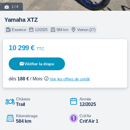
1
/ 4
Yamaha XTZ
Essence
12/2025
584 km
Vernon (27)
10 299 €
TTC
Vérifier la dispo
dès
188 €
/ Mois
Voir les offres de crédit
Châssis
Année
Trail
12/2025
Kilométrage
Crit'Air
584 km
Crit'Air 1