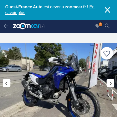
Ouest-France Auto
est devenu
zoomcar.fr !
En
savoir plus
0