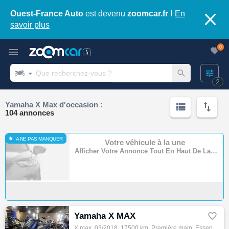
Ouest-France Auto
est devenu
zoomcar.fr !
En
savoir plus
0
2
Yamaha X Max d'occasion :
104 annonces
A NE PAS MANQUER
Votre véhicule à la une
Afficher Votre Annonce Tout En Haut De La Page
Yamaha X MAX

X max, 03/2018, 17500 km, Première main, Essence, 125cm³, Couleur bleu, 3490 € Equipements : Très beau xmax 125 , grosse révision effectuée…