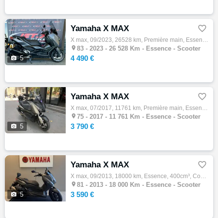
Yamaha X MAX

X max, 09/2023, 26528 km, Première main, Essence, 300cm³, Couleur gris, 4490 € Equipements : YAMAHA XMAX 300 1ER MAIN Garantie 3 mois Mise …

83 -
2023 - 26 528 Km - Essence - Scooter
4 490 €

5
Yamaha X MAX

X max, 07/2017, 11761 km, Première main, Essence, 300cm³, Couleur gris, 3790 € Equipements : YAMAHA XMAX 300 ABS Très bon état général Équi…

75 -
2017 - 11 761 Km - Essence - Scooter
3 790 €

5
Yamaha X MAX

X max, 09/2013, 18000 km, Essence, 400cm³, Couleur gris, 3590 € Equipements : Dosseret passager,Silencieux Akrapovic,Plus de photos sur dem…

81 -
2013 - 18 000 Km - Essence - Scooter
3 590 €

5