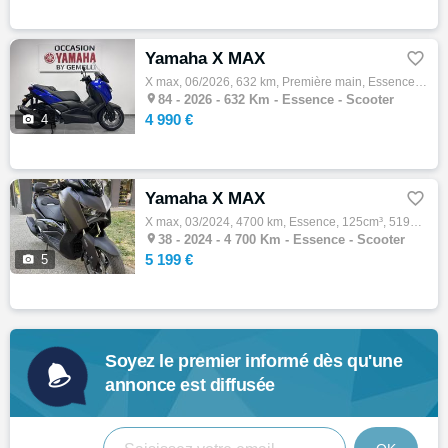
Yamaha X MAX

X max, 06/2026, 632 km, Première main, Essence, 125cm³, Couleur bleu, 4990 € Equipements : Très beau 125 xmax entièrement d origine. véhicu…

84 -
2026 - 632 Km - Essence - Scooter
4 990 €

4
Yamaha X MAX

X max, 03/2024, 4700 km, Essence, 125cm³, 5199 € Equipements : Entretient à jour EQUIPEMENTS : -Dosseret Assurance sur place,Démarches admi…

38 -
2024 - 4 700 Km - Essence - Scooter
5 199 €

5
Soyez le premier informé dès qu'une
annonce est diffusée