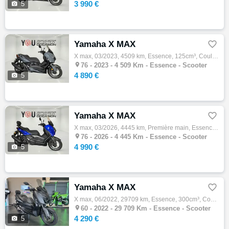
3 990 €

5
Yamaha X MAX

X max, 03/2023, 4509 km, Essence, 125cm³, Couleur gris, 4890 € Equipements : X-MAX X MAX Démarches administratives sur place,Extension de g…

76 -
2023 - 4 509 Km - Essence - Scooter
4 890 €

5
Yamaha X MAX

X max, 03/2026, 4445 km, Première main, Essence, 125cm³, Couleur bleu, 4990 € Equipements : X-MAX X MAX ABS,Anti-patinage,Béquille centrale…

76 -
2026 - 4 445 Km - Essence - Scooter
4 990 €

5
Yamaha X MAX

X max, 06/2022, 29709 km, Essence, 300cm³, Couleur gris, 4290 € Equipements : YAMAHA X-MAX 300 - 2022 - 29 709 KMS - GARANTIE 1 AN À vendre…

60 -
2022 - 29 709 Km - Essence - Scooter
4 290 €

5