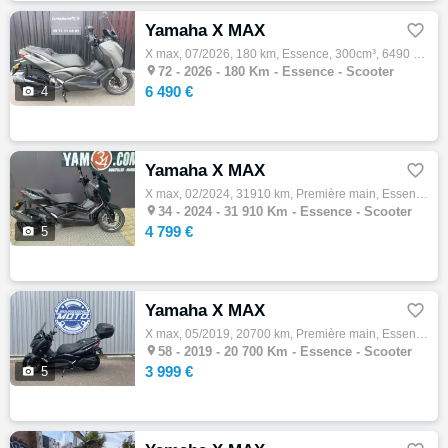
Yamaha X MAX

X max, 07/2026, 180 km, Essence, 300cm³, 6490 € Equipements : xmax 300 2026 modèle standard, état neuf, peu roulé , dispo immédiate , finan…

72 -
2026 - 180 Km - Essence - Scooter
6 490 €

4
Yamaha X MAX

X max, 02/2024, 31910 km, Première main, Essence, 124cm³, 4799 € Equipements : Premiere main , garantie constructeur 03/2029 Pour toute que…

34 -
2024 - 31 910 Km - Essence - Scooter
4 799 €

5
Yamaha X MAX

X max, 05/2019, 20700 km, Première main, Essence, 300cm³, Couleur noir, 3999 € Equipements : YAMAHA X MAX 300 IRON MAX PREMIERE MAIN ENTRET…

58 -
2019 - 20 700 Km - Essence - Scooter
3 999 €

5