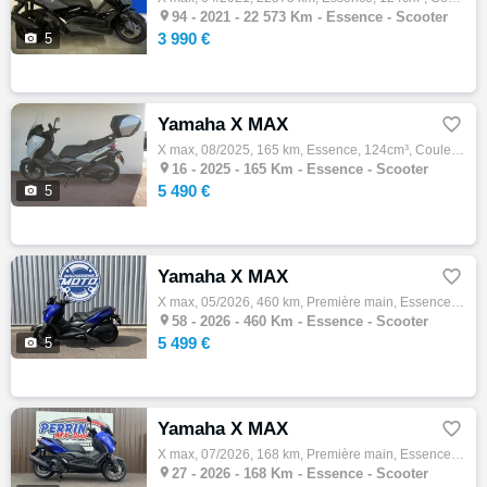

94 -
2021 - 22 573 Km - Essence - Scooter
3 990 €

5
Yamaha X MAX

X max, 08/2025, 165 km, Essence, 124cm³, Couleur gris, 5490 € Equipements : X-MAX 125 TECH MAX DÉPÔT-VENTE 77 KM DU 14/08/2025 ÉTAT NEUF AU…

16 -
2025 - 165 Km - Essence - Scooter
5 490 €

5
Yamaha X MAX

X max, 05/2026, 460 km, Première main, Essence, 300cm³, Couleur bleu, 5499 € Equipements : Yamaha XMAX 300 300 cm3 Scooter 2026, bleu, prem…

58 -
2026 - 460 Km - Essence - Scooter
5 499 €

5
Yamaha X MAX

X max, 07/2026, 168 km, Première main, Essence, 125cm³, Couleur bleu, 4999 € Equipements : Livraison possible,Prix hors frais d'immatricula…

27 -
2026 - 168 Km - Essence - Scooter