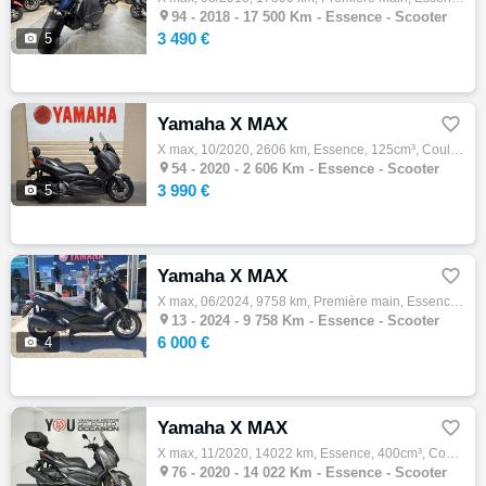

94 -
2018 - 17 500 Km - Essence - Scooter
3 490 €

5
Yamaha X MAX

X max, 10/2020, 2606 km, Essence, 125cm³, Couleur gris, 3990 € Equipements : X Max 125 En très bon état. Première main. Faible kilométrage.…

54 -
2020 - 2 606 Km - Essence - Scooter
3 990 €

5
Yamaha X MAX

X max, 06/2024, 9758 km, Première main, Essence, 300cm³, Couleur noir, 6000 € Equipements : Révision des 10 000 kms effectuée ABS,Anti-pati…

13 -
2024 - 9 758 Km - Essence - Scooter
6 000 €

4
Yamaha X MAX

X max, 11/2020, 14022 km, Essence, 400cm³, Couleur gris, 3990 € Equipements : X-MAX X MAX Top case 2 casques,Démarches administratives sur …

76 -
2020 - 14 022 Km - Essence - Scooter