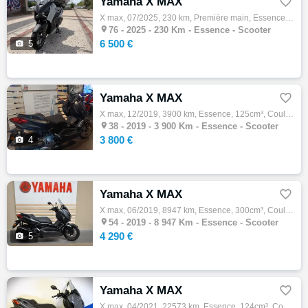
Yamaha X MAX

X max, 07/2025, 230 km, Première main, Essence, 300cm³, Couleur noir, 6500 € Equipements : PREMIERE MAIN A SAISIR ! NOMBREUX ACCESSOIRES DE…

76 -
2025 - 230 Km - Essence - Scooter
6 500 €

5
Yamaha X MAX

X max, 12/2019, 3900 km, Essence, 125cm³, Couleur gris, 3800 € Equipements : Yamaha Xmax 125 Ironmax Profil motos, votre concessionnaire YA…

38 -
2019 - 3 900 Km - Essence - Scooter
3 800 €

4
Yamaha X MAX

X max, 06/2019, 8947 km, Essence, 300cm³, Couleur noir, 4290 € Equipements : X Max 300 Iron Max En très bon état. Entretiens et consommable…

54 -
2019 - 8 947 Km - Essence - Scooter
4 290 €

5
Yamaha X MAX

X max, 04/2021, 22573 km, Essence, 124cm³, Couleur gris, 3990 € Equipements : YAMAHA X-MAX 125 TECH MAX ABS 124 cm3 Scooter 2021, gris, pre…