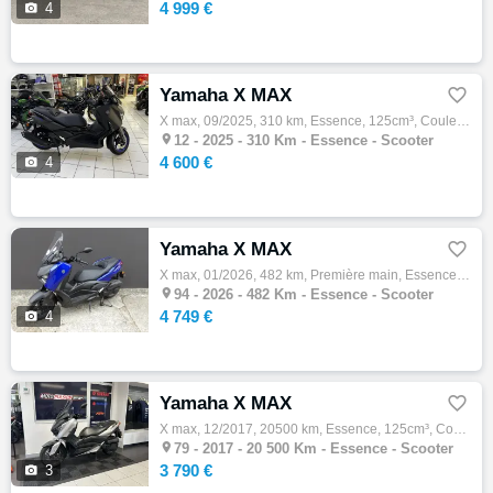
4 999 €

4
Yamaha X MAX

X max, 09/2025, 310 km, Essence, 125cm³, Couleur noir, 4600 € Equipements : Financement & Assurance possibles ,Garantie constructeur jusqu'…

12 -
2025 - 310 Km - Essence - Scooter
4 600 €

4
Yamaha X MAX

X max, 01/2026, 482 km, Première main, Essence, 125cm³, Couleur bleu, 4749 € Equipements : ATTENTION: NOUS SOMMES FERMÉS DU 02/08/2026 AU 2…

94 -
2026 - 482 Km - Essence - Scooter
4 749 €

4
Yamaha X MAX

X max, 12/2017, 20500 km, Essence, 125cm³, Couleur gris, 3790 € Equipements : Scooter en bon état, Sort de la grosse révision. Disponible i…

79 -
2017 - 20 500 Km - Essence - Scooter
3 790 €

3