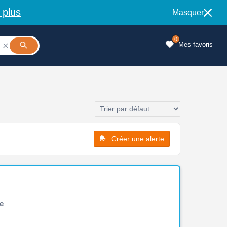
 plus
Masquer
0
Mes favoris

Créer une alerte
e