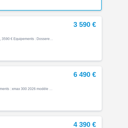
3 590 €
X max, 09/2013, 18000 km, Essence, 400cm³, Couleur gris, 3590 € Equipements : Dosseret passager,Silencieux Akrapovic,Plus de photos sur demande,Révision faite,Dépôt-vente
6 490 €
X max, 07/2026, 180 km, Essence, 300cm³, 6490 € Equipements : xmax 300 2026 modèle standard, état neuf, peu roulé , dispo immédiate , financement LOA possible demandez benjamin
4 390 €