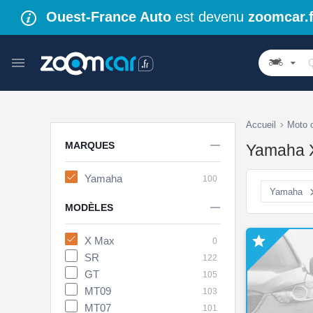
Ouest-France Auto
est devenu
zoomcar.f
Accueil
Moto 

MARQUES
Yamaha X
Yamaha
100
Yamaha

MODÈLES

X Max
0
SR
122
GT
105
MT09
103
MT07
101