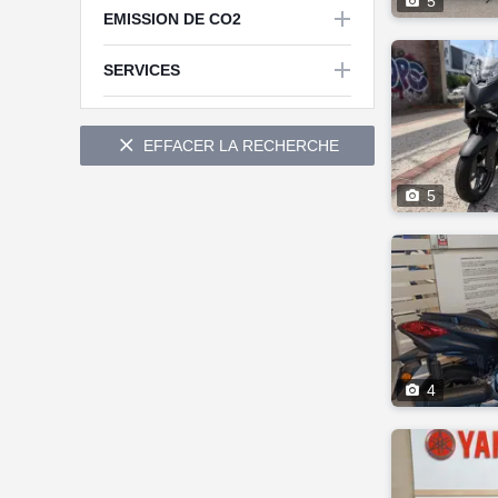

5

EMISSION DE CO2


SERVICES

EFFACER LA RECHERCHE

5

4