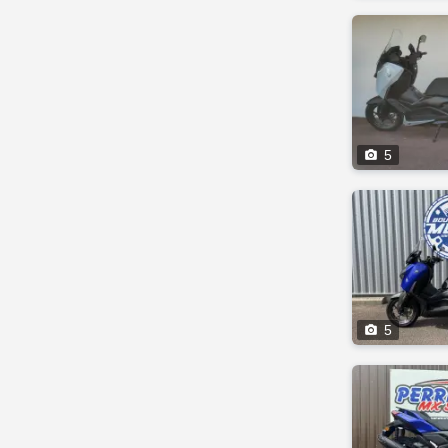

5

5