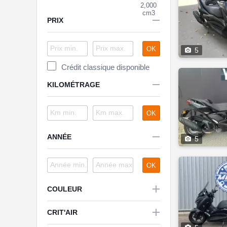
2,000
cm3

PRIX
OK

5
Crédit classique disponible

KILOMÉTRAGE
OK

ANNÉE

5
OK

COULEUR

CRIT'AIR