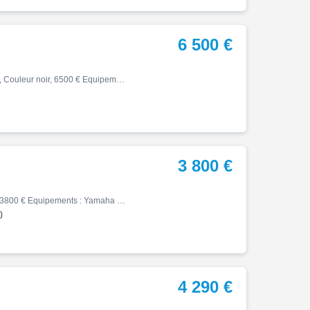
6 500 €
X max, 07/2025, 230 km, Première main, Essence, 300cm³, Couleur noir, 6500 € Equipements : PREMIERE MAIN A SAISIR ! NOMBREUX ACCESSOIRES DE SERIE : - BULLE ELECTRIQUE - SELLE CHAUFFANTE - POIGNEES CHAUFFANTES - DOSSERET PASSAGER - CORDON OPTIMATE - MARCHE PIEDS ALU REVISEE GARAN…
3 800 €
X max, 12/2019, 3900 km, Essence, 125cm³, Couleur gris, 3800 € Equipements : Yamaha Xmax 125 Ironmax Profil motos, votre concessionnaire YAMAHA a Bourgoin vous propose : marque: Yamaha modèle: Xmax Iron max 125 année : 11/12/2019 kilométrage :3900 kms coloris : Gris - Poignées c…
)
4 290 €