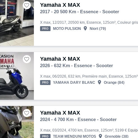
Yamaha X MAX

2017 - 20 500 Km - Essence - Scooter

MOTO PULSION
Niort (79)
PRO
Yamaha X MAX

2026 - 632 Km - Essence - Scooter

YAMAHA DARY BLANC
Orange (84)
PRO
Yamaha X MAX

2024 - 4 700 Km - Essence - Scooter

TEAM MENDUNI MOTOS
Grenoble (38)
PRO