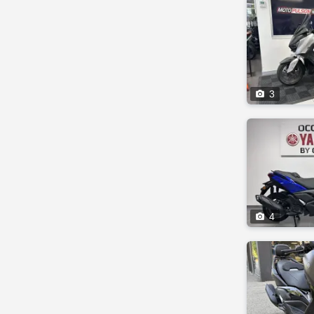

3

4