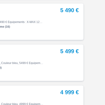
5 490 €
X max, 08/2025, 165 km, Essence, 124cm³, Couleur gris, 5490 € Equipements : X-MAX 125 TECH MAX DÉPÔT-VENTE 77 KM DU 14/08/2025 ÉTAT NEUF AUCUN FRAIS A PRÉVOIR GARANTIE CONSTRUCTEUR JUSQ'AU 13/08/2030 ÉQUIPÉ: TOP CASE YAMAHA 45 LITRES ABS,Anti-démarrage,Anti-patinage,Prise USB,Dé…
me (16)
5 499 €
X max, 05/2026, 460 km, Première main, Essence, 300cm³, Couleur bleu, 5499 € Equipements : Yamaha XMAX 300 300 cm3 Scooter 2026, bleu, première mise en circulation le 18/05/2026, première main. YAMAHA XMAX 300 : -première main -460 km OPTIONS ET ÉQUIPEMENTS : Autres équipements …
8)
4 999 €
X max, 07/2026, 168 km, Première main, Essence, 125cm³, Couleur bleu, 4999 € Equipements : Livraison possible,Prix hors frais d'immatriculation,Prix hors frais de préparation,Transport possible,1ère main,Garantie constructeur jusqu'au 23/07/2031