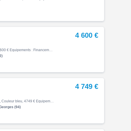
4 600 €
X max, 09/2025, 310 km, Essence, 125cm³, Couleur noir, 4600 € Equipements : Financement & Assurance possibles ,Garantie constructeur jusqu'au 03/09/2030
2)
4 749 €
X max, 01/2026, 482 km, Première main, Essence, 125cm³, Couleur bleu, 4749 € Equipements : ATTENTION: NOUS SOMMES FERMÉS DU 02/08/2026 AU 24/08/2026 INCLUS. Yamaha X-MAX 125 Standard ABS Couleur bleu Crit'air 1 Très bon état. Garantie jusqu'au Reprise, assurance et financement p…
Georges (94)