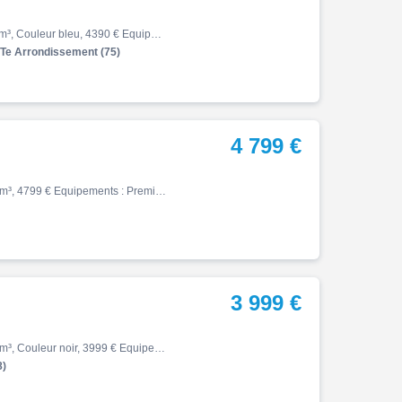
X max, 06/2023, 11520 km, Première main, Essence, 125cm³, Couleur bleu, 4390 € Equipements : YAMAHA XMAX 125 ABS Très bon état général Révision des 12000kms effectuée. Rien à prévoir Transport possible Paris/Province 500EUR. Pour de plus amples informations n'hésitez pas à nous …
 Arrondissement (75)
4 799 €
X max, 02/2024, 31910 km, Première main, Essence, 124cm³, 4799 € Equipements : Premiere main , garantie constructeur 03/2029 Pour toute question, merci de nous transmettre impérativement votre NUMERO DE TELEPHONE ou nous appeler aux horaires d'ouvertures. Financement possible, P…
3 999 €
X max, 05/2019, 20700 km, Première main, Essence, 300cm³, Couleur noir, 3999 € Equipements : YAMAHA X MAX 300 IRON MAX PREMIERE MAIN ENTRETIEN A JOUR TOP CASE YAMAHA REPRISE LIVRAISON FINANCEMENT POSSIBLE MAXXESS NEVERS YAMAHA NEVERS BOURGOGNE MOTO ,1ère main,Garantie 12 mois
8)