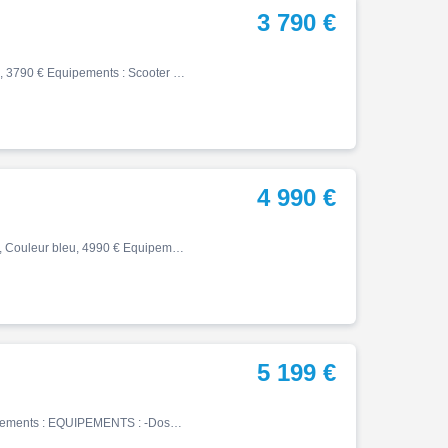
3 790 €
X max, 12/2017, 20500 km, Essence, 125cm³, Couleur gris, 3790 € Equipements : Scooter en bon état, Sort de la grosse révision. Disponible immédiatement. Financement Classique Faites l'acquisition de cette merveille à partir de 99EUR/mois Frais de mise en circulation : 249EUR TTC…
4 990 €
X max, 06/2026, 632 km, Première main, Essence, 125cm³, Couleur bleu, 4990 € Equipements : Très beau 125 xmax entièrement d origine. véhicule de direction. Financement et reprise possible. Chez YAM ORANGE 1061 avenue de Verdun 84100 Orange. Contact / Bruno (prix hors carte grise…
5 199 €
X max, 03/2024, 4700 km, Essence, 125cm³, 5199 € Equipements : EQUIPEMENTS : -Dosseret Assurance sur place,Démarches administratives sur place,Essai sur rendez-vous,Extension de garantie possible,Financement & Assurance possibles ,Financement possible,Gravage possible,Prix hors …