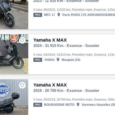
2023 - 11 520 Km - Essence - Scooter

MFC 17
Paris PARIS 17E ARRONDISSEMENTe
PRO
Yamaha X MAX

2024 - 31 910 Km - Essence - Scooter

YAM34
Mauguio (34)
PRO
Yamaha X MAX

2019 - 20 700 Km - Essence - Scooter

BOURGOGNE MOTO
Varennes-Vauzelles (5
PRO