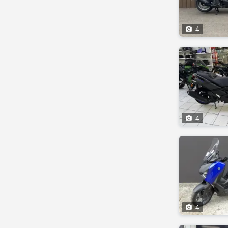

4

4

4