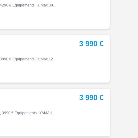
X max, 06/2019, 8947 km, Essence, 300cm³, Couleur noir, 4290 € Equipements : X Max 300 Iron Max En très bon état. Entretiens et consommables OK. Entièrement d'origine. Faible kilométrage. Keyless, selle confort.. *Pour plus de fluidité et de réactivité, merci de ne pas répondre …
3 990 €
X max, 10/2020, 2606 km, Essence, 125cm³, Couleur gris, 3990 € Equipements : X Max 125 En très bon état. Première main. Faible kilométrage. Entretiens et consommables OK. Entièrement d'origine avec dosseret passager. Keyless, ABS TCS, moteur 15 cv. *Pour plus de fluidité et de r…
3 990 €
X max, 04/2021, 22573 km, Essence, 124cm³, Couleur gris, 3990 € Equipements : YAMAHA X-MAX 125 TECH MAX ABS 124 cm3 Scooter 2021, gris, première mise en circulation le 22/04/2021. LE MAGASIN SERA FERME POUR LES CONGE D'ETE DU 04/08/2026 AU 24/08/2026 Equipements de série : ABS, …