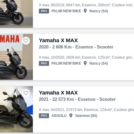

PALMI NEW BIKE
Nancy (54)
PRO
Yamaha X MAX

2020 - 2 606 Km - Essence - Scooter

PALMI NEW BIKE
Nancy (54)
PRO
Yamaha X MAX

2021 - 22 573 Km - Essence - Scooter

ABSOLU
Valenton (94)
PRO