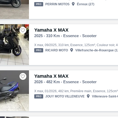

PERRIN MOTOS
Évreux (27)
PRO
Yamaha X MAX

2025 - 310 Km - Essence - Scooter

RICARD MOTO
Villefranche-de-Rouergue (1
PRO
Yamaha X MAX

2026 - 482 Km - Essence - Scooter

JOUY MOTO VILLENEUVE
Villeneuve-Saint-
PRO