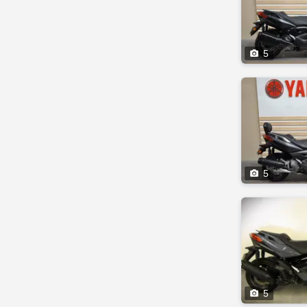

5

5

5