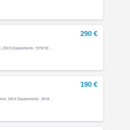
290 €
Fiddle, 05/2015, 34817 km, Essence, 50cm³, Couleur blanc, 290 € Equipements : SYM 50 FIDDLE Scooter vendu dans l'état Procédure RSV suite retour de vol Pour garage ou export Réf 63322 Groupe BIKE ECO - POLE POSITION MOTO & PROVENCE MOTO CASSE Véhicules d'occasion et pièces détac…
190 €
50 santana, 07/2019, 13094 km, Essence, 50cm³, Couleur noir, 190 € Equipements : JM MOTORS 50 SANTANA Scooter vendu en procédure RSV suite retour de vol Pour garage ou export Moteur OK Réf 64092 Groupe BIKE ECO - POLE POSITION MOTO & PROVENCE MOTO CASSE Véhicules d'occasion et p…