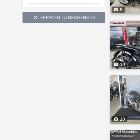

5

EFFACER LA RECHERCHE

10

10