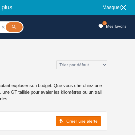
 plus
Masquer
0
Mes favoris

autant exploser son budget. Que vous cherchiez une
une GT taillée pour avaler les kilomètres ou un trail
rtes.
Créer une alerte