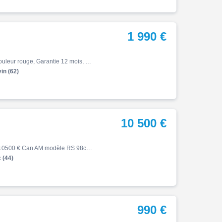
1 990 €
S01, S01, 10/2021, 1000 km, Première main, électrique, Couleur rouge, Garantie 12 mois, 1990 €
in (62)
10 500 €
Spyder rs, 04/2012, 26000 km, Essence, Garantie 6 mois, 10500 € Can AM modèle RS 98ch, moteur Rotax 998cc3, boite manuelle + Remorque et topcase. 1ère main Française, d'avril 2012 totalisant 26000km d'origine, 3 pare-brise Batterie neuve, entretien concession pour la vente
 (44)
990 €