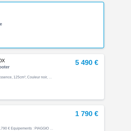
e
OX
5 490 €
ooter
Forza, Forza 125 smart top box, 03/2025, 15ch, 1000 km, Essence, 125cm³, Couleur noir, Garantie constructeur, 5490 €
1 790 €
Mp3, 08/2018, 19500 km, Essence, 500cm³, Couleur noir, 1790 € Equipements : PIAGGIO MP3 500 LT HPE Scooter accidenté à l'avant vendu en procédure RSV Pour garage ou export Non démarré car neiman HS Réf 64921 Groupe BIKE ECO - POLE POSITION MOTO & PROVENCE MOTO CASSE Véhicules d'…