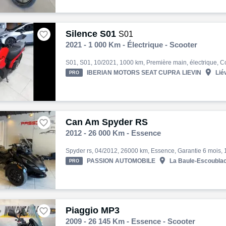
Silence S01

S01
2021 - 1 000 Km - Électrique - Scooter

IBERIAN MOTORS SEAT CUPRA LIEVIN
Liév
PRO
Can Am Spyder RS

2012 - 26 000 Km - Essence

PASSION AUTOMOBILE
La Baule-Escoublac
PRO
Piaggio MP3

2009 - 26 145 Km - Essence - Scooter