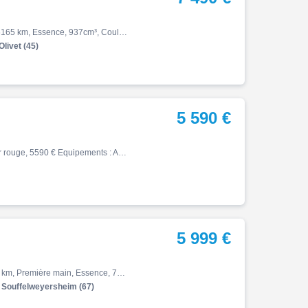
Monster, 937 (version bridable a2), 09/2023, 111ch, 9cv, 16165 km, Essence, 937cm³, Couleur rouge, Garantie 3 mois, 7490 € Equipements : Ducati Red|ABS|Accélérateur électronique|Antidémarrage électronique|Antipatinage|Anti-wheeling|Bequille latérale|Commande ordinateur de bord a…
Olivet (45)
5 590 €
Mt07 tracer, 11/2016, 30258 km, Essence, 689cm³, Couleur rouge, 5590 € Equipements : ABS,Poignées chauffantes,Bulle réglable,Tampons pare carters,Top case 2 casques,Démarches administratives sur place,Financement & Assurance possibles ,Prix hors frais de préparation,Entretien à …
5 999 €
Cb, Cb 750 hornet 35kw révisée, 03/2024, 48ch, 8cv, 4250 km, Première main, Essence, 755cm³, Couleur gris, Garantie constructeur, 5999 € Equipements : Gris Matte Iridium métallique |ABS|Antidémarrage électronique|Antipatinage|Bequille latérale|Compte tours|Compteur journalier|Co…
Souffelweyersheim (67)