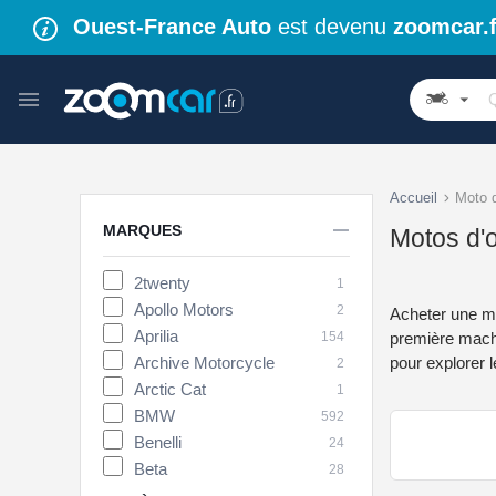
Ouest-France Auto
est devenu
zoomcar.f
Accueil
Moto 

MARQUES
Motos d'o
2twenty
1
Apollo Motors
2
Acheter une mo
Aprilia
154
première machin
Archive Motorcycle
pour explorer 
2
Arctic Cat
1
BMW
592
Benelli
24
Beta
28
Brixton