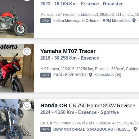
2023 - 16 165 Km - Essence - Roadster

Indian Motorcycle Orléans - BPM Motorbike
PRO
Yamaha MT07 Tracer

2016 - 30 258 Km - Essence

EXCLUSIVE MOTO
Saint-Malo (35)
PRO
Honda CB

CB 750 Hornet 35kW Revisee
2024 - 4 250 Km - Essence - Sportive

BMW MOTORRAD STRASBOURG - HESS AUTOMOBILE
PRO