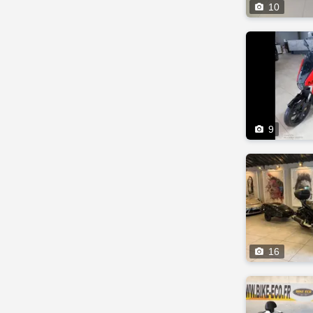

10

9

16