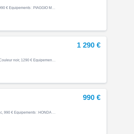
Mp3, 12/2009, 26145 km, Essence, 400cm³, Couleur noir, 990 € Equipements : PIAGGIO MP3 400 RL PERMIS MOTO ! Scooter 3 roues en bon état mécanique Roll lock en défaut Prévoir remise en état avant contrôle technique Réf 64360 Groupe BIKE ECO - POLE POSITION MOTO & PROVENCE MOTO CA…
1 290 €
Orbit, 12/2023, 5390 km, Première main, Essence, 50cm³, Couleur noir, 1290 € Equipements : Scooter Sym Orbit II 50 - Consommables ok - Rien à prévoir - 1er main - Moteur 4 temps - Garantie 6 mois - Paiement CB jusqu'à 12X possible zip, kisbee, nitro, stunt, booster, bws ,1ère ma…
990 €
Forza, 08/2019, 53184 km, Essence, 125cm³, Couleur blanc, 990 € Equipements : HONDA 125 FORZA Scooter vendu en procédure RSV suite retour de vol Pour garage ou export Faisceau endommagé 2 bips disponibles Réf 65023 Groupe BIKE ECO - POLE POSITION MOTO & PROVENCE MOTO CASSE Véhic…