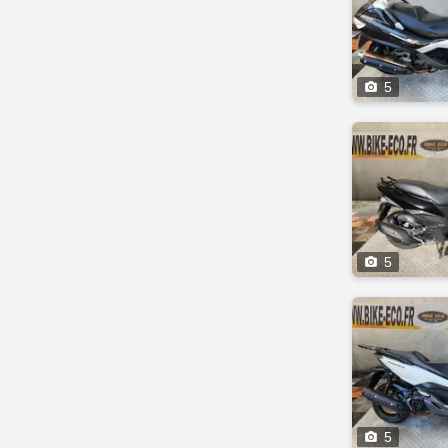

5

5

5