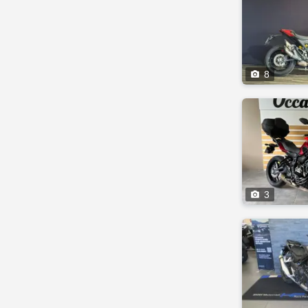

8

3