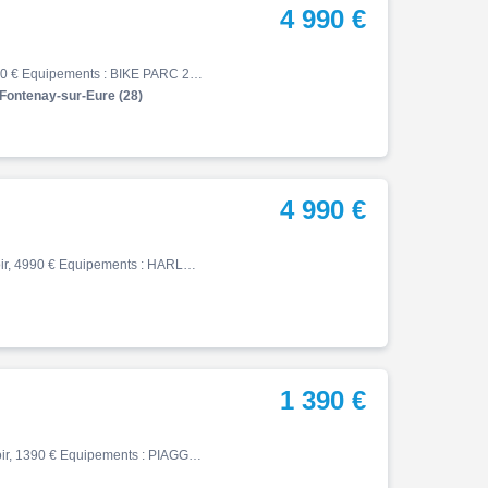
4 990 €
Sh, 05/2025, 1189 km, Essence, 350cm³, Couleur noir, 4990 € Equipements : BIKE PARC 28 VOUS PROPOSE UN SH350 SMART TOP BOX AVEC SEULEMENT 1200 KMS EN BON ETAT ENTRETIEN A JOUR CARNET ET DOUBLE DE CLES ,Garantie constructeur jusqu'au 11/05/2031 VISIBLE FACILEMENT VIA PARIS-MONTPA…
Fontenay-sur-Eure (28)
4 990 €
Softail, 09/2017, 29500 km, Essence, 1745cm³, Couleur noir, 4990 € Equipements : HARLEY DAVIDSON 1745 SOFTAIL LOW RIDER Moto accidentée à l'avant vendue en procédure RSV Pour garage ou export Non démarrée Réf 64923 1750 FX FXLR Groupe BIKE ECO - POLE POSITION MOTO & PROVENCE MOT…
1 390 €
Primavera, 08/2022, 2999 km, Essence, 50cm³, Couleur noir, 1390 € Equipements : PIAGGIO VESPA 50 PRIMAVERA Scooter vendu dans l'état suite retour de vol Procédure RSV pour garage ou export Réf 63750 Groupe BIKE ECO - POLE POSITION MOTO & PROVENCE MOTO CASSE Véhicules d'occasion …