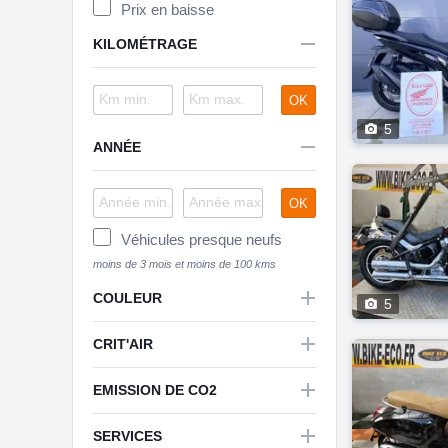
Prix en baisse

KILOMÉTRAGE
OK

5

ANNÉE
OK
Véhicules presque neufs

COULEUR

5

CRIT'AIR

EMISSION DE CO2


SERVICES