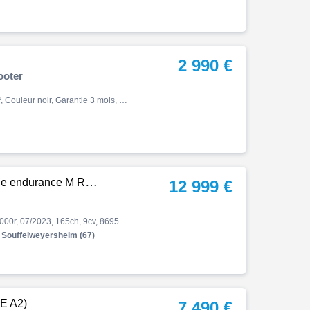
2 990 €
ooter
Sh, Sh 125 abs, 07/2020, 12ch, 1100 km, Essence, 125cm³, Couleur noir, Garantie 3 mois, 2990 €
rance M Revise S1000R
12 999 €
Serie f, S 1000 r finition pro, chaine endurance m révisé s1000r, 07/2023, 165ch, 9cv, 8695 km, Première main, Essence, 999cm³, Couleur noir, Garantie 12 mois, 12999 € Equipements : ...|Alarme antivol|Appel d'urgence intelligent|Black Storm metallic|Bulle sport|Chaine Endurance …
Souffelweyersheim (67)
E A2)
7 490 €