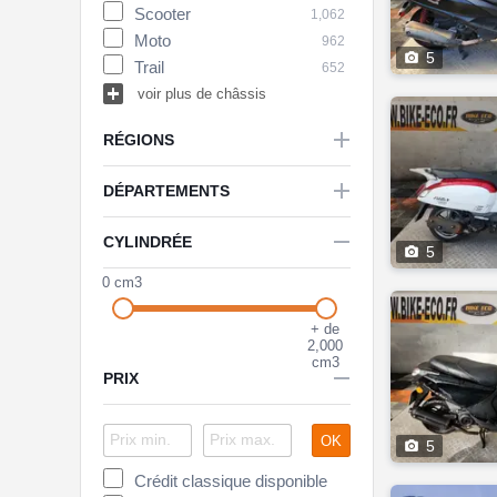
Scooter
ER
1,062
19
Moto
EXC
962
30

5
Trail
Electra Glide
652
17


voir plus de châssis
voir plus de modèles

RÉGIONS

DÉPARTEMENTS

CYLINDRÉE

5
0 cm3
+ de
2,000
cm3

PRIX
OK

5
Crédit classique disponible