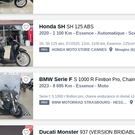
Honda SH

SH 125 ABS
2020 - 1 100 Km - Essence - Automatique - Sc

HONDA MOTO STORE CANNES
Mougins (6)
PRO
BMW Serie F

S 1000 R Finition Pro, Chaine endu
2023 - 8 695 Km - Essence - Moto

BMW MOTORRAD STRASBOURG - HESS AUTOMOBILE
PRO
Ducati Monster

937 (VERSION BRIDABL