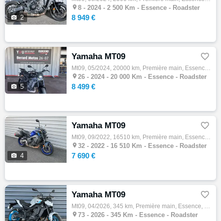

8 -
2024 - 2 500 Km - Essence - Roadster
8 949 €

2
Yamaha MT09

Mt09, 05/2024, 20000 km, Première main, Essence, 850cm³, Couleur noir, 8499 € Equipements : Révision des 20 000 kms éffectuée Options d'ori…

26 -
2024 - 20 000 Km - Essence - Roadster
8 499 €

5
Yamaha MT09

Mt09, 09/2022, 16510 km, Première main, Essence, 850cm³, Couleur bleu, 7690 € Equipements : YAMAHA MT-09 - ABS - SELLE CONFORT - SAUTE VENT…

32 -
2022 - 16 510 Km - Essence - Roadster
7 690 €

4
Yamaha MT09

Mt09, 04/2026, 345 km, Première main, Essence, 690cm³, Couleur gris, 9690 € Equipements : PROFIL MOTOS, votre concessionnaire YAMAHA en Sav…

73 -
2026 - 345 Km - Essence - Roadster