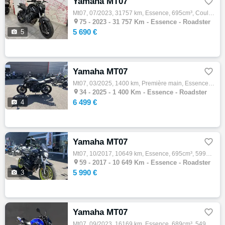
Yamaha MT07

Mt07, 07/2023, 31757 km, Essence, 695cm³, Couleur noir, 5690 € Equipements : ? À découvrir chez Folie Mericourt : cette superbe YAMAHA MT-0…

75 -
2023 - 31 757 Km - Essence - Roadster
5 690 €

5
Yamaha MT07

Mt07, 03/2025, 1400 km, Première main, Essence, 689cm³, Couleur noir, 6499 € Equipements : Démarches administratives sur place,Gravage poss…

34 -
2025 - 1 400 Km - Essence - Roadster
6 499 €

4
Yamaha MT07

Mt07, 10/2017, 10649 km, Essence, 695cm³, 5990 € Equipements : Echappement Akrapovic Support de plaque court Tampon de protection Saute ven…

59 -
2017 - 10 649 Km - Essence - Roadster
5 990 €

3
Yamaha MT07

Mt07, 09/2023, 16169 km, Essence, 689cm³, 5499 € Equipements : YAMAHA MT07 MT-07 ABS, aucun frais à prévoir, très bon état. Modele A2 47.5 …