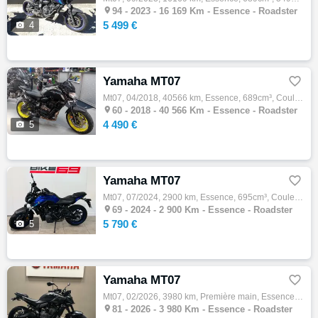

94 -
2023 - 16 169 Km - Essence - Roadster
5 499 €

4
Yamaha MT07

Mt07, 04/2018, 40566 km, Essence, 689cm³, Couleur gris, 4490 € Equipements : SUPPORT DE PLAQUE - PRISE USB - LIGNE ARROW - PATINS DE PROTEC…

60 -
2018 - 40 566 Km - Essence - Roadster
4 490 €

5
Yamaha MT07

Mt07, 07/2024, 2900 km, Essence, 695cm³, Couleur bleu, 5790 € Equipements : ,Compatible Permis A2,Disponible à l'essai,Garantie constructeu…

69 -
2024 - 2 900 Km - Essence - Roadster
5 790 €

5
Yamaha MT07

Mt07, 02/2026, 3980 km, Première main, Essence, 695cm³, Couleur noir, 6790 € Equipements : Moto à l'état neuf, équipée du shifter, support …

81 -
2026 - 3 980 Km - Essence - Roadster