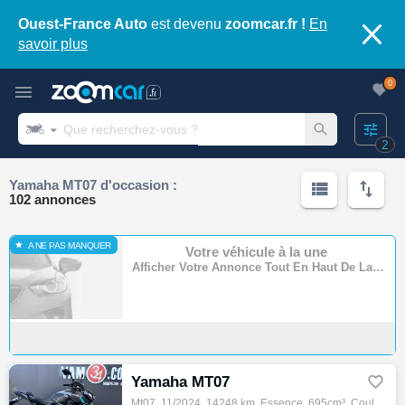
Ouest-France Auto
est devenu
zoomcar.fr !
En
savoir plus
0
2
Yamaha MT07 d'occasion :
102 annonces
A NE PAS MANQUER
Votre véhicule à la une
Afficher Votre Annonce Tout En Haut De La Page
Yamaha MT07

Mt07, 11/2024, 14248 km, Essence, 695cm³, Couleur gris, 5800 € Equipements : YAMAHA MT07 35KW Bridée permis a2 Du 27/11/2024 avec 14248 kms…