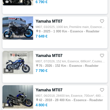
6 790 €

5
Yamaha MT07

Mt07, 03/2025, 1000 km, Première main, Essence, 689cm³, Couleur gris, 7649 € Equipements : ,1ère main,Compatible Permis A2,Disponible à l'e…

8 -
2025 - 1 000 Km - Essence - Roadster
7 649 €

2
Yamaha MT07

Mt07, 07/2026, 152 km, Essence, 689cm³, Couleur bleu, 7790 € Equipements : Yamaha MT-07 Équipe de France - Série exclusive - Neuve 0 km À s…

76 -
2026 - 152 Km - Essence - Roadster
7 790 €

4
Yamaha MT07

Mt07, 06/2018, 28400 km, Essence, 700cm³, 4800 € Equipements : Votre distributeur KTM SAINT ETIENNE vous propose à la vente une YAMAHA MT07…

42 -
2018 - 28 400 Km - Essence - Roadster
4 800 €

5