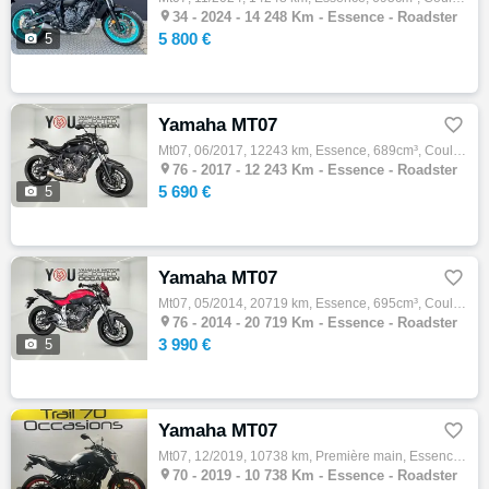

34 -
2024 - 14 248 Km - Essence - Roadster
5 800 €

5
Yamaha MT07

Mt07, 06/2017, 12243 km, Essence, 689cm³, Couleur noir, 5690 € Equipements : MT07 MT 07 Grille de radiateur,Support de plaque court ,Démarc…

76 -
2017 - 12 243 Km - Essence - Roadster
5 690 €

5
Yamaha MT07

Mt07, 05/2014, 20719 km, Essence, 695cm³, Couleur rouge, 3990 € Equipements : MT07 MT 07 A2 47CV,ABS,Ligne complète Akrapovic,Patins de pro…

76 -
2014 - 20 719 Km - Essence - Roadster
3 990 €

5
Yamaha MT07

Mt07, 12/2019, 10738 km, Première main, Essence, 689cm³, Couleur gris, 5500 € Equipements : Roadster bicylindre CP2 - modèle 2019 mis en ci…

70 -
2019 - 10 738 Km - Essence - Roadster