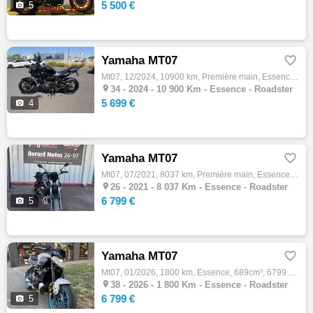
5 500 €

5
Yamaha MT07

Mt07, 12/2024, 10900 km, Première main, Essence, 695cm³, Couleur noir, 5699 € Equipements : 47CV,Support de plaque court ,Démarches adminis…

34 -
2024 - 10 900 Km - Essence - Roadster
5 699 €

4
Yamaha MT07

Mt07, 07/2021, 8037 km, Première main, Essence, 695cm³, Couleur gris, 6799 € Equipements : Révision des 10 000 kms effectuées Pneu avant ne…

26 -
2021 - 8 037 Km - Essence - Roadster
6 799 €

5
Yamaha MT07

Mt07, 01/2026, 1800 km, Essence, 689cm³, 6799 € Equipements : Entretient à jour EQUIPEMENTS : -Support plaque court -Saute-vent Assurance s…

38 -
2026 - 1 800 Km - Essence - Roadster
6 799 €

5