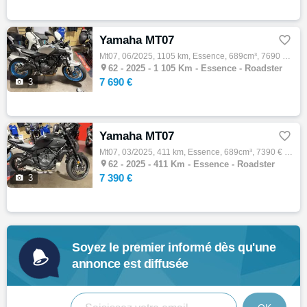
Yamaha MT07

Mt07, 06/2025, 1105 km, Essence, 689cm³, 7690 € Equipements : Assurance sur place,Démarches administratives sur place,Essai sur rendez-vous…

62 -
2025 - 1 105 Km - Essence - Roadster
7 690 €

3
Yamaha MT07

Mt07, 03/2025, 411 km, Essence, 689cm³, 7390 € Equipements : Assurance sur place,Démarches administratives sur place,Essai sur rendez-vous,…

62 -
2025 - 411 Km - Essence - Roadster
7 390 €

3
Soyez le premier informé dès qu'une
annonce est diffusée