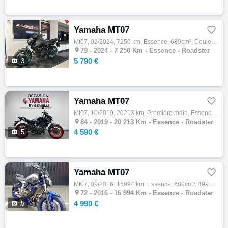
Yamaha MT07

Mt07, 02/2024, 7250 km, Essence, 689cm³, Couleur gris, 5790 € Equipements : Moto en parfait état, Sort de révision, rien à prévoir. Equipée…

79 -
2024 - 7 250 Km - Essence - Roadster
5 790 €

3
Yamaha MT07

Mt07, 10/2019, 20213 km, Première main, Essence, 695cm³, Couleur gris, 4590 € Equipements : MT-07 35KW entièrement d origine, rabaissé, 1er…

84 -
2019 - 20 213 Km - Essence - Roadster
4 590 €

5
Yamaha MT07

Mt07, 09/2016, 16994 km, Essence, 689cm³, 4990 € Equipements : Yamaha mt 07 2016 équipée d une selle confort, support de plaque court, sabo…

72 -
2016 - 16 994 Km - Essence - Roadster
4 990 €

5