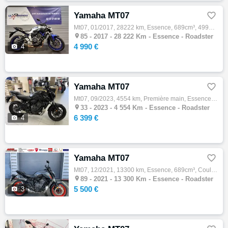
Yamaha MT07

Mt07, 01/2017, 28222 km, Essence, 689cm³, 4990 € Equipements : Kit de rabaissement,Garantie 12 mois

85 -
2017 - 28 222 Km - Essence - Roadster
4 990 €

4
Yamaha MT07

Mt07, 09/2023, 4554 km, Première main, Essence, 695cm³, Couleur noir, 6399 € Equipements : 47CV,ABS,Anti-démarrage,Assurance sur place,Déma…

33 -
2023 - 4 554 Km - Essence - Roadster
6 399 €

4
Yamaha MT07

Mt07, 12/2021, 13300 km, Essence, 689cm³, Couleur gris, 5500 € Equipements : DEPOT VENTE YAMAHA MT 07 MODELE BRIDE 35KW POUR PERMIS A2 DEBR…

89 -
2021 - 13 300 Km - Essence - Roadster
5 500 €

3