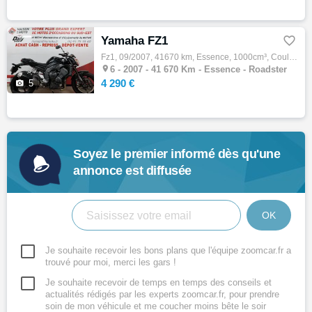
Yamaha FZ1

Fz1, 09/2007, 41670 km, Essence, 1000cm³, Couleur noir, 4290 € Equipements : Options : Garantie 3 mois avec possibilité d'extension à 12 mo…

6 -
2007 - 41 670 Km - Essence - Roadster
4 290 €

5
Soyez le premier informé dès qu'une
annonce est diffusée
OK
Je souhaite recevoir les bons plans que l'équipe zoomcar.fr a
trouvé pour moi, merci les gars !
Je souhaite recevoir de temps en temps des conseils et
actualités rédigés par les experts zoomcar.fr, pour prendre
soin de mon véhicule et me coucher moins bête le soir