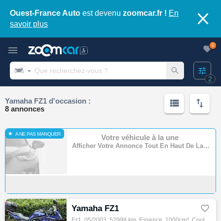
Ouest-France Auto
est devenu
zoomcar.fr !
En
savoir plus
0
2
Yamaha FZ1 d'occasion :
8 annonces
A NE PAS MANQUER
Votre véhicule à la une
Afficher Votre Annonce Tout En Haut De La Page
Yamaha FZ1

Fz1, 05/2003, 52998 km, Essence, 1000cm³, Couleur bleu, 2799 € Equipements : PROTECTION ROULETTES - SABOT - ECOPES DE RADIATEUR - ECHAPPEME…