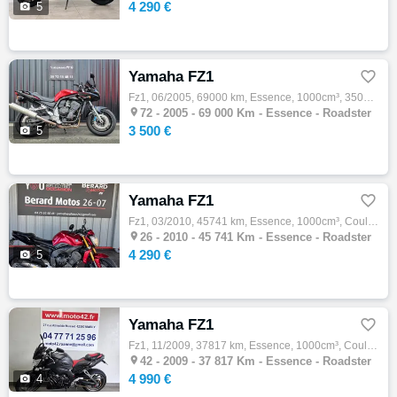
4 290 €

5
Yamaha FZ1

Fz1, 06/2005, 69000 km, Essence, 1000cm³, 3500 € Equipements : Yamaha fazer 1000 mise en circulation le 07/06/2005. Moto très propre et d'o…

72 -
2005 - 69 000 Km - Essence - Roadster
3 500 €

5
Yamaha FZ1

Fz1, 03/2010, 45741 km, Essence, 1000cm³, Couleur rouge, 4290 € Equipements : Clignotants Led,Extension de béquille,Rétroviseurs,Support de…

26 -
2010 - 45 741 Km - Essence - Roadster
4 290 €

5
Yamaha FZ1

Fz1, 11/2009, 37817 km, Essence, 1000cm³, Couleur gris, 4990 € Equipements : Disponible chez MOTO42 votre concession YAMAHA à Roanne, cette…

42 -
2009 - 37 817 Km - Essence - Roadster
4 990 €

4