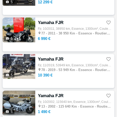
12 299 €

5
Yamaha FJR

Fjr, 10/2011, 38950 km, Essence, 1300cm³, Couleur noir, 6990 € Equipements : *2 ème main *vendue pour notre concession en occasion *révisio…

77 -
2011 - 38 950 Km - Essence - Routiere GT
6 990 €

5
Yamaha FJR

Fjr, 11/2019, 53949 km, Essence, 1300cm³, Couleur gris, 10390 € Equipements : ABS,Boite semi-automatique,Valises,Top case,Financement & Ass…

78 -
2019 - 53 949 Km - Essence - Routiere GT
10 390 €

5
Yamaha FJR

Fjr, 10/2002, 115640 km, Essence, 1300cm³, Couleur gris, 1490 € Equipements : YAMAHA 1300 FJR Moto à réviser Problème pompe à essence et fa…

13 -
2002 - 115 640 Km - Essence - Routiere GT
1 490 €

5