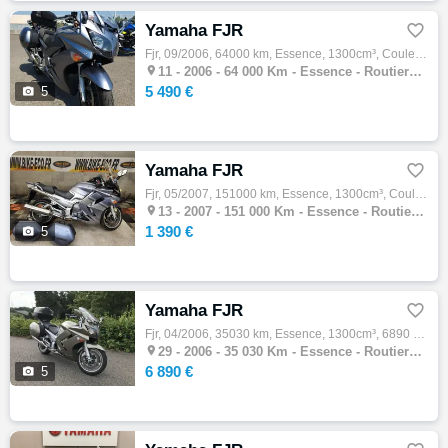
Yamaha FJR

Fjr, 09/2006, 64000 km, Essence, 1300cm³, Couleur gris, 5490 € Equipements : Superbe Yamaha FJR de 2006 totalisant 64 000 km. La moto est e…

11 -
2006 - 64 000 Km - Essence - Routiere GT
5 490 €

5
Yamaha FJR

Fjr, 05/2007, 151000 km, Essence, 1300cm³, Couleur gris, 1390 € Equipements : YAMAHA 1300 FJR Moto accidentée vendue en procédure RSV Pour …

13 -
2007 - 151 000 Km - Essence - Routiere GT
1 390 €

5
Yamaha FJR

Fjr, 04/2006, 35030 km, Essence, 1300cm³, 6890 € Equipements : Entretien à jour ,Disponible à l'essai,Garantie 3 mois -Possibilité de repre…

29 -
2006 - 35 030 Km - Essence - Routiere GT
6 890 €

5