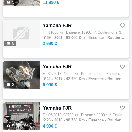
11 990 €

5
Yamaha FJR

Fjr, 81000 km, Essence, 1298cm³, Couleur gris, 3690 € PAS DE REPRISE - NI D'ECHANGE Historique et entretien [Mot du conseiller Bonnie&…

69 -
2001 - 81 000 Km - Essence - Routiere GT
3 690 €

5
Yamaha FJR

Fjr, 02/2017, 42990 km, Première main, Essence, 1300cm³, Couleur gris, 9990 € Equipements : Prix hors carte grise et pack clé en main avec …

42 -
2017 - 42 990 Km - Essence - Routiere GT
9 990 €

3
Yamaha FJR

Fjr, 06/2010, 98738 km, Essence, 1300cm³, Couleur noir, 4990 € Equipements : Béquille centrale,Indicateur de rapport engagé,Poignées chauff…

26 -
2010 - 98 738 Km - Essence - Routiere GT
4 990 €

5