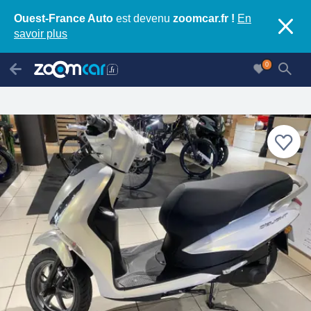
Ouest-France Auto
est devenu
zoomcar.fr !
En
savoir plus
0