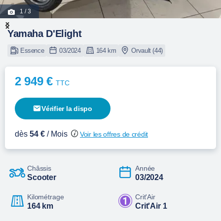
1
/ 3
Yamaha D'Elight
Essence
03/2024
164 km
Orvault (44)
2 949 €
TTC
Vérifier la dispo
dès
54 €
/ Mois
Voir les offres de crédit
Châssis
Année
Scooter
03/2024
Kilométrage
Crit'Air
164 km
Crit'Air 1