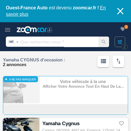
Ouest-France Auto
est devenu
zoomcar.fr !
En
savoir plus
0
2
Yamaha CYGNUS d'occasion :
2 annonces
A NE PAS MANQUER
Votre véhicule à la une
Afficher Votre Annonce Tout En Haut De La Page
Yamaha Cygnus

Cygnus, 08/2009, 4687 km, Essence, 125cm³, 1490 € Equipements : Alexis Motos Dardilly Vous propose ce superbe YAMAHA CYGNUS 125 PARFAIT ETA…