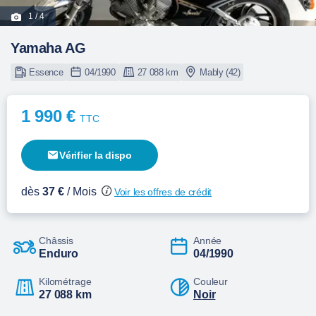
1
/ 4
Yamaha AG
Essence
04/1990
27 088 km
Mably (42)
1 990 €
TTC
Vérifier la dispo
dès
37 €
/ Mois
Voir les offres de crédit
Châssis
Année
Enduro
04/1990
Kilométrage
Couleur
27 088 km
Noir