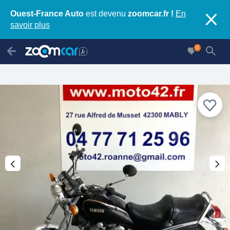
Ouest-France Auto
est devenu
zoomcar.fr !
En
savoir plus
0