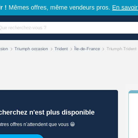
r !
Mêmes offres, même vendeurs pros.
En savoir
sion
Triumph occasion
Trident
Île-de-France
Triumph Trident
herchez n'est plus disponible
tres offres n'attendent que vous 😁