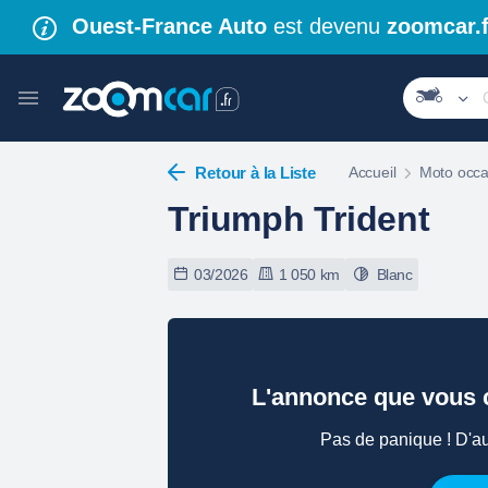
Ouest-France Auto
est devenu
zoomcar.f
Retour à la Liste
Accueil
Moto occa
Triumph Trident
03/2026
1 050 km
Blanc
L'annonce que vous c
Pas de panique ! D'au