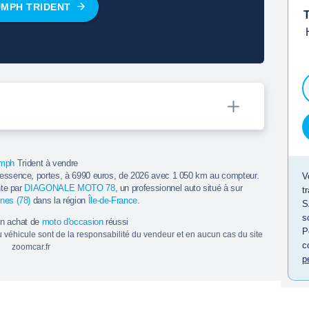
UMPH TRIDENT
T
umph
Trident à vendre
 essence, portes, à 6990 euros, de 2026 avec 1 050 km au compteur.
V
nte par
DIAGONALE MOTO 78
, un professionnel auto situé à sur
t
ines (78)
dans la région
Île-de-France
.
S
s
un achat de
moto d'occasion
réussi
P
du véhicule sont de la responsabilité du vendeur et en aucun cas du site
c
zoomcar.fr
p