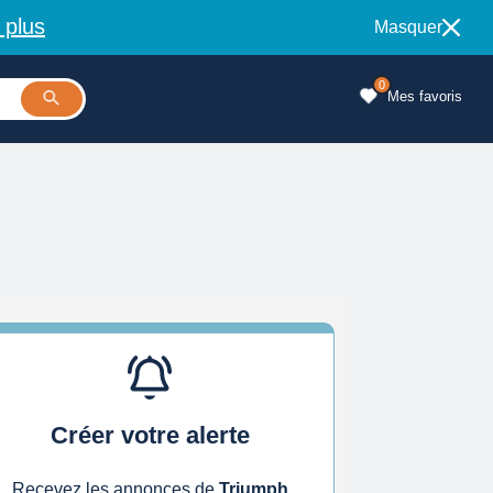
 plus
Masquer
0
Mes favoris
Créer votre alerte
Recevez les annonces de
Triumph