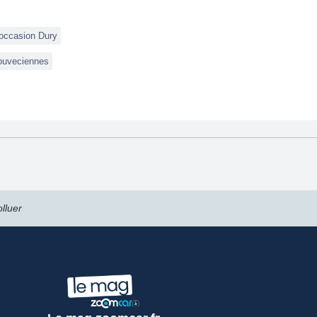
 occasion Dury
Louveciennes
lluer