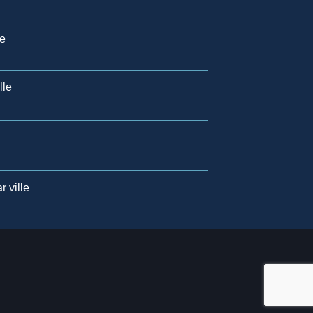
le
lle
 ville