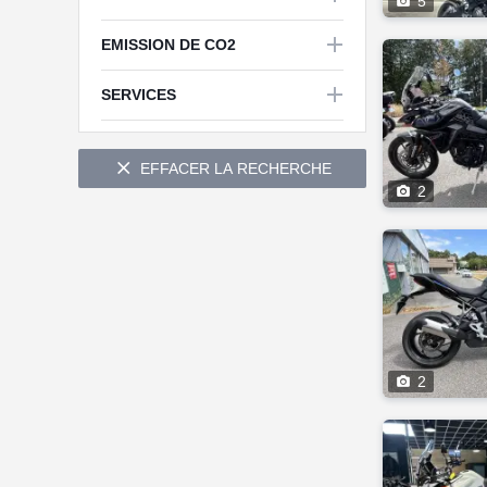

5

EMISSION DE CO2


SERVICES

EFFACER LA RECHERCHE

2

2