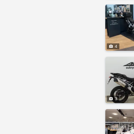

4

3