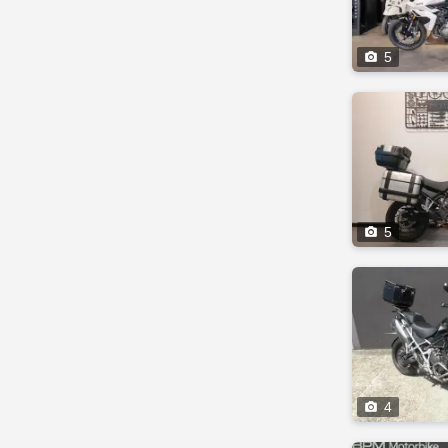

5

5

4