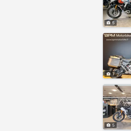

5

7

5