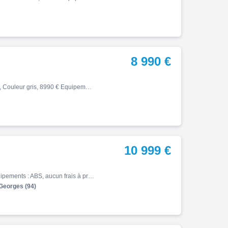
8 990 €
Tiger, 04/2024, 6665 km, Première main, Essence, 888cm³, Couleur gris, 8990 € Equipements : 1ere main, Parfait état, Entretien à jour (historique complet) - Valises - Top case - Crash bar - Sabot alu - Anti brouillard - Pare main Financement et assurance possible ABS,Anti-démarr…
10 999 €
Tiger, 04/2022, 19112 km, Essence, 1160cm³, 10999 € Equipements : ABS, aucun frais à prévoir, très bon état, VERSION GT PRO Options : top case, pares-carters, feux additionnels. Reprise et financement possible. Visible au 224 rue de Paris 94190 Villeneuve Saint Georges. chez Jou…
Georges (94)