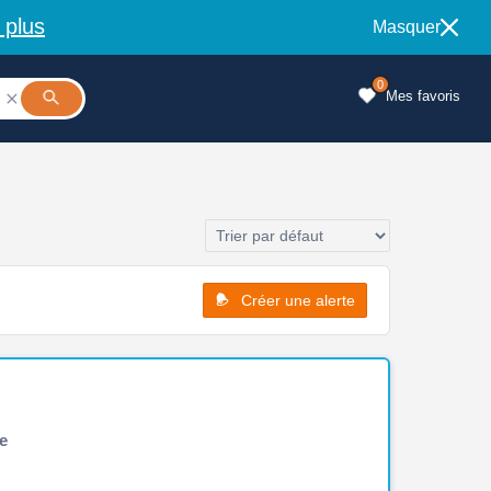
 plus
Masquer
0
Mes favoris

Créer une alerte
e