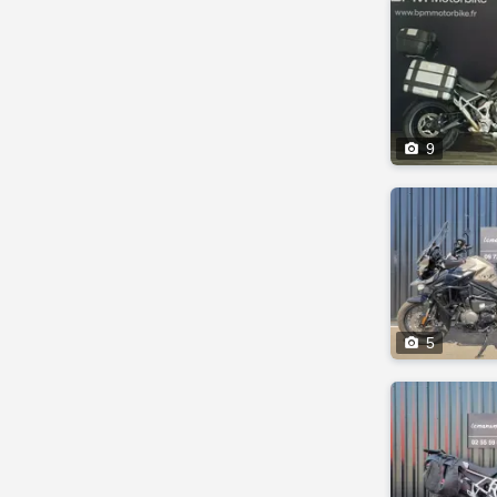

9

5