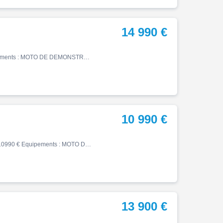
14 990 €
Tiger, 03/2026, 946 km, Essence, 900cm³, 14990 € Equipements : MOTO DE DEMONSTRATION EQUIPEE DES VALISES TREKKER TRIUMPH NEUVES, NON PRESENTES SUR LES PHOTOS. ,Compatible Permis A2,Disponible à l'essai,Garantie constructeur jusqu'au 07/03/2028 Toutes les occasions d'AXXESS MACHI…
10 990 €
Tiger, 11/2025, 1568 km, Essence, 800cm³, Couleur bleu, 10990 € Equipements : MOTO DE DEMONSTRATION ,Disponible à l'essai,Garantie constructeur jusqu'au 13/11/2025 Toutes les occasions d'AXXESS MACHINE sont révisées et garanties. Concessionnaire TRIUMPH à Lanester (56), Rennes (…
13 900 €