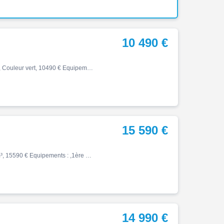
10 490 €
Tiger, 11/2024, 9000 km, Première main, Essence, 888cm³, Couleur vert, 10490 € Equipements : Exemple de financement : apport de 2490 EUR et 48 mensualités de 196 EUR hors assurance facultatives ABS,Indicateur de rapport engagé,Prise 12V,Top case 2 casques,Valises,Version sport,D…
15 590 €
Tiger, 06/2023, 5696 km, Première main, Essence, 1160cm³, 15590 € Equipements : ,1ère main,Disponible à l'essai,Garantie 12 mois Toutes les occasions d'AXXESS MACHINE sont révisées et garanties. Concessionnaire TRIUMPH à Lanester (56), Rennes (35) et Saint-Brieuc (22) AXXESS MAC…
14 990 €