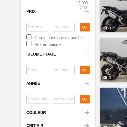
2,000
cm3

PRIX
OK

3
Crédit classique disponible
Prix en baisse

KILOMÉTRAGE
OK

3

ANNÉE
OK

COULEUR

CRIT'AIR