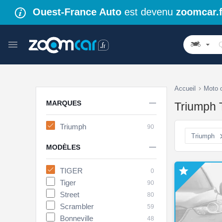
Ouest-France Auto
est devenu
zoomcar.f
Accueil
Moto 

MARQUES
Triumph 
Triumph
90
Triumph

MODÈLES

TIGER
0
Tiger
90
Street
80
Scrambler
59
Bonneville
48