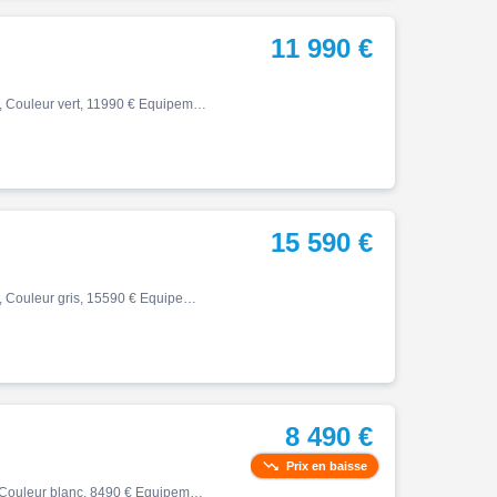
11 990 €
Tiger, 09/2022, 6500 km, Première main, Essence, 900cm³, Couleur vert, 11990 € Equipements : ABS,Anti-démarrage,Anti-patinage,Béquille centrale,Freinage couplé,Indicateur de rapport engagé,Peinture mat ,Poignées chauffantes,Prise 12V,Prise USB,Régulateur de vitesse,Shifter,Top c…
15 590 €
Tiger, 07/2025, 3441 km, Première main, Essence, 900cm³, Couleur gris, 15590 € Equipements : TRIUMPH TIGER 900 RALLY PRO ETAT NEUF - COLORIS ASH GREY / INTENSE ORANGE - MOTO DE DIRECTION GARANTIE 2 ANS CONSTRUCTEUR - VENDUE NEUVE AMR VITTEL - ENTRETIENS REGULIERS AMR VITTEL - De…
8 490 €
Prix en baisse
Tiger, 03/2026, 634 km, Première main, Essence, 660cm³, Couleur blanc, 8490 € Equipements : Triumph Tiger Sport 660 *Couleur : Pure White *Kilométrage : 634 km *Options : -ABS -Antipatinage -Modes de conduite -Poignée passager -Bridée A2 Moto révisée et contrôlée dans notre atel…