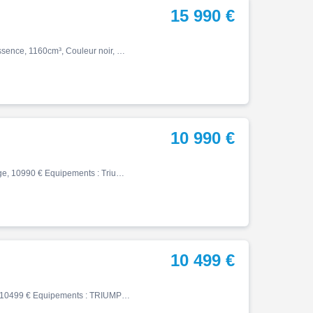
15 990 €
Tiger, Tiger 1200 gt pro, 06/2024, 150ch, 11cv, 4327 km, Essence, 1160cm³, Couleur noir, Garantie 24 mois, 15990 € Equipements : Sapphire Black|TOP CASE|VALISES|ABS|Accélérateur électronique|Aide au démarrage en côte|Antidémarrage électronique|Antipatinage|Bequille centrale|Bequ…
10 990 €
Tiger, 07/2020, 46114 km, Essence, 1200cm³, Couleur beige, 10990 € Equipements : Triumph Tiger 1200 désert édition beige mise en circulation le 08/07/2020. Entretien à jour pas de frais à prévoir. Factures et doubles des clés en notre possession. En équipement: bagagerie complèt…
10 499 €
Tiger, 06/2021, 12757 km, Essence, 900cm³, Couleur vert, 10499 € Equipements : TRIUMPH TIGER 900 RALLY PRO. Mise en circulation 06/2021. Entretien à jour. Sacoches souples, Support top case, Crash bar, Pare-carters, Poignées chauffantes, Selle chauffante, Régulateur de vitesse, …