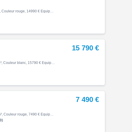
Tiger, 08/2025, 1284 km, Première main, Essence, 900cm³, Couleur rouge, 14990 € Equipements : TRIUMPH TIGER 900 GT PRO ETAT NEUF - COLORIS CARNIVAL RED - MOTO DE DIRECTION - GARANTIE 2 ANS CONSTRUCTEUR - VENDUE NEUVE AMR VITTEL - ENTRETIENS REGULIERS AMR VITTEL - Dernier entreti…
15 790 €
Tiger, 04/2023, 5488 km, Première main, Essence, 1160cm³, Couleur blanc, 15790 € Equipements : TRIUMPH TIGER 1200 GT PRO EXCELLENT ETAT - COLORIS SNOWDONIA WHITE - MOTO DE DIRECTION GARANTIE 2 ANS - ENTRETIENS REGULIERS AMR VITTEL - DERNIER ENTRETIEN COMPLET FAIT AMR VITTEL 0 KM…
7 490 €
Tiger, 08/2025, 13000 km, Première main, Essence, 660cm³, Couleur rouge, 7490 € Equipements : TRIUMPH TIGER SPORT 660 Aucuns frais à prévoir, moto bon état D'origine est équipée : * Ordinateur de bord LCD * ABS * Étrier Nisin * Antipatinage En option sur cette moto : * Poignée c…
0)