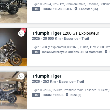

TRIUMPH LANESTER
Lanester (56)
PRO
Triumph Tiger

1200 GT Explorateur
2025 - 20 000 Km - Essence - Trail

Indian Motorcycle Orléans - BPM Motorbike
PRO
Triumph Tiger

2026 - 253 Km - Essence - Trail

TRIUMPH NICE
Nice (6)
PRO