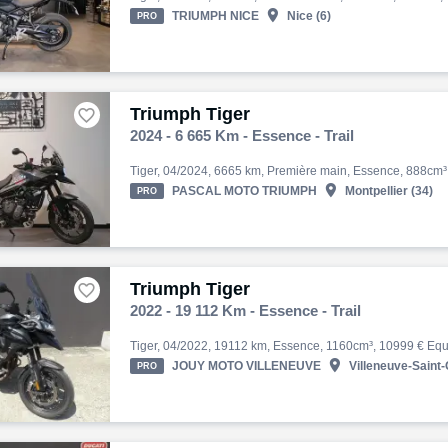

TRIUMPH NICE
Nice (6)
PRO
Triumph Tiger

2024 - 6 665 Km - Essence - Trail

PASCAL MOTO TRIUMPH
Montpellier (34)
PRO
Triumph Tiger

2022 - 19 112 Km - Essence - Trail

JOUY MOTO VILLENEUVE
Villeneuve-Saint-
PRO