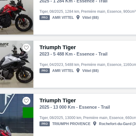
2025 - 1 284 Km - Essence - Trail

AMR VITTEL
Vittel (88)
PRO
Triumph Tiger

2023 - 5 488 Km - Essence - Trail

AMR VITTEL
Vittel (88)
PRO
Triumph Tiger

2025 - 13 000 Km - Essence - Trail

TRIUMPH PROVENCE
Rochefort-du-Gard (3
PRO