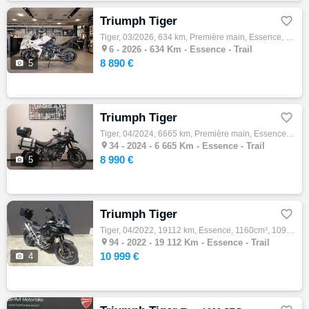
Triumph Tiger

Tiger, 03/2026, 634 km, Première main, Essence, 660cm³, Couleur blanc, 8890 € Equipements : Triumph Tiger Sport 660 *Couleur : Pure White *…

6 -
2026 - 634 Km - Essence - Trail
8 890 €

5
Triumph Tiger

Tiger, 04/2024, 6665 km, Première main, Essence, 888cm³, Couleur gris, 8990 € Equipements : 1ere main, Parfait état, Entretien à jour (hist…

34 -
2024 - 6 665 Km - Essence - Trail
8 990 €

5
Triumph Tiger

Tiger, 04/2022, 19112 km, Essence, 1160cm³, 10999 € Equipements : ABS, aucun frais à prévoir, très bon état, VERSION GT PRO Options : top c…

94 -
2022 - 19 112 Km - Essence - Trail
10 999 €

4