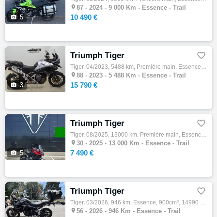

87 -
2024 - 9 000 Km - Essence - Trail
10 490 €

5
Triumph Tiger

Tiger, 04/2023, 5488 km, Première main, Essence, 1160cm³, Couleur blanc, 15790 € Equipements : TRIUMPH TIGER 1200 GT PRO EXCELLENT ETAT - C…

88 -
2023 - 5 488 Km - Essence - Trail
15 790 €

3
Triumph Tiger

Tiger, 08/2025, 13000 km, Première main, Essence, 660cm³, Couleur rouge, 7490 € Equipements : TRIUMPH TIGER SPORT 660 Aucuns frais à prévoi…

30 -
2025 - 13 000 Km - Essence - Trail
7 490 €

5
Triumph Tiger

Tiger, 03/2026, 946 km, Essence, 900cm³, 14990 € Equipements : MOTO DE DEMONSTRATION EQUIPEE DES VALISES TREKKER TRIUMPH NEUVES, NON PRESEN…

56 -
2026 - 946 Km - Essence - Trail