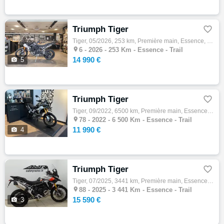
Triumph Tiger

Tiger, 05/2026, 253 km, Première main, Essence, 900cm³, Couleur noir, 14990 € Equipements : Triumph Tiger 900 Rally Pro *Couleur : Carbon B…

6 -
2026 - 253 Km - Essence - Trail
14 990 €

5
Triumph Tiger

Tiger, 09/2022, 6500 km, Première main, Essence, 900cm³, Couleur vert, 11990 € Equipements : ABS,Anti-démarrage,Anti-patinage,Béquille cent…

78 -
2022 - 6 500 Km - Essence - Trail
11 990 €

4
Triumph Tiger

Tiger, 07/2025, 3441 km, Première main, Essence, 900cm³, Couleur gris, 15590 € Equipements : TRIUMPH TIGER 900 RALLY PRO ETAT NEUF - COLORI…

88 -
2025 - 3 441 Km - Essence - Trail
15 590 €

3