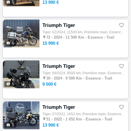
13 990 €

5
Triumph Tiger

Tiger, 02/2024, 11500 km, Première main, Essence, 1160cm³, Couleur noir, 15990 € Equipements : TRIUMPH TIGER 1200 RALLY PRO TRES BON ETAT, …

72 -
2024 - 11 500 Km - Essence - Trail
15 990 €

5
Triumph Tiger

Tiger, 09/2024, 9500 km, Première main, Essence, 888cm³, 9500 € Equipements : TRIUMPH TIGER 850 SPORT : Moto en très bon état et à jour d'e…

30 -
2024 - 9 500 Km - Essence - Trail
9 500 €

5
Triumph Tiger

Tiger, 07/2022, 1652 km, Première main, Essence, 900cm³, Couleur vert, 13990 € Equipements : Modèle : TRIUMPHN TIGER GT PRO RALLY Année/Mis…

51 -
2022 - 1 652 Km - Essence - Trail
13 990 €

5