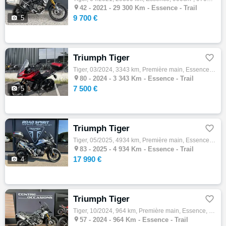

42 -
2021 - 29 300 Km - Essence - Trail
9 700 €

5
Triumph Tiger

Tiger, 03/2024, 3343 km, Première main, Essence, 660cm³, 7500 € Equipements : Feux additionnels,Pare mains,Poignées chauffantes,Selle perso…

80 -
2024 - 3 343 Km - Essence - Trail
7 500 €

5
Triumph Tiger

Tiger, 05/2025, 4934 km, Première main, Essence, 1160cm³, Couleur blanc, 17990 € Equipements : Triumph Road Spirit - Concessionnaire Exclus…

83 -
2025 - 4 934 Km - Essence - Trail
17 990 €

4
Triumph Tiger

Tiger, 10/2024, 964 km, Première main, Essence, 900cm³, 13990 € Equipements : Triumph Tiger 900 Rally pro // 1re immatriculation : 04/10/20…

57 -
2024 - 964 Km - Essence - Trail