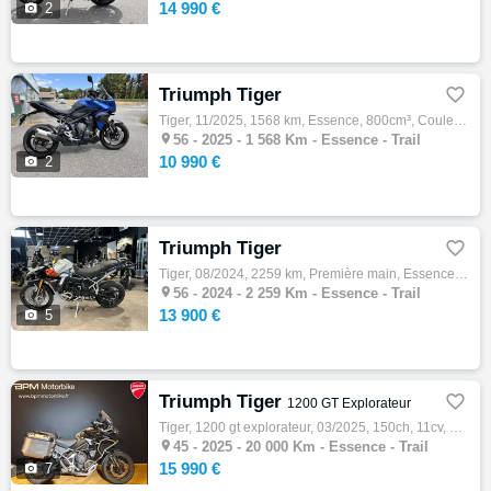
14 990 €

2
Triumph Tiger

Tiger, 11/2025, 1568 km, Essence, 800cm³, Couleur bleu, 10990 € Equipements : MOTO DE DEMONSTRATION ,Disponible à l'essai,Garantie construc…

56 -
2025 - 1 568 Km - Essence - Trail
10 990 €

2
Triumph Tiger

Tiger, 08/2024, 2259 km, Première main, Essence, 888cm³, Couleur gris, 13900 € Equipements : SUPERBE TIGER 900 RALLY PRO SERIE 2 - 108 CV -…

56 -
2024 - 2 259 Km - Essence - Trail
13 900 €

5
Triumph Tiger

1200 GT Explorateur
Tiger, 1200 gt explorateur, 03/2025, 150ch, 11cv, 20000 km, Essence, 1160cm³, Couleur noir, Garantie 24 mois, 15990 € Equipements : Sapphir…

45 -
2025 - 20 000 Km - Essence - Trail
15 990 €

7