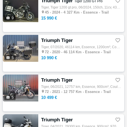
Triumph Tiger

Tiger 1200 GT Pro
Tiger, Tiger 1200 gt pro, 06/2024, 150ch, 11cv, 4327 km, Essence, 1160cm³, Couleur noir, Garantie 24 mois, 15990 € Equipements : Sapphire B…

45 -
2024 - 4 327 Km - Essence - Trail
15 990 €

9
Triumph Tiger

Tiger, 07/2020, 46114 km, Essence, 1200cm³, Couleur beige, 10990 € Equipements : Triumph Tiger 1200 désert édition beige mise en circulatio…

72 -
2020 - 46 114 Km - Essence - Trail
10 990 €

5
Triumph Tiger

Tiger, 06/2021, 12757 km, Essence, 900cm³, Couleur vert, 10499 € Equipements : TRIUMPH TIGER 900 RALLY PRO. Mise en circulation 06/2021. En…

72 -
2021 - 12 757 Km - Essence - Trail
10 499 €

5
Triumph Tiger

Tiger, 04/2021, 29300 km, Essence, 900cm³, 9700 € Equipements : Votre distributeur KTM SAINT ETIENNE vous propose à la vente une TRIUMPH 90…