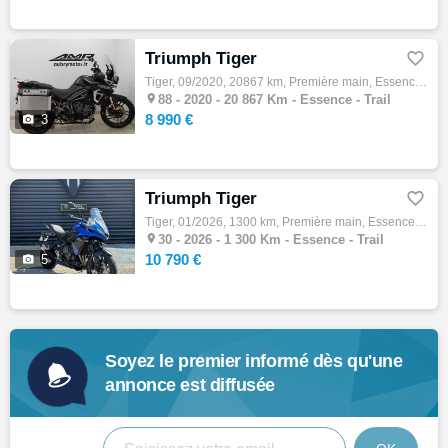
Triumph Tiger

Tiger, 09/2020, 20867 km, Première main, Essence, 800cm³, Couleur noir, 8990 € Equipements : TRIUMPH TIGER 800 XRT EXCELLENT ETAT - POSSIBL…

88 -
2020 - 20 867 Km - Essence - Trail
8 990 €

3
Triumph Tiger

Tiger, 01/2026, 1300 km, Première main, Essence, 800cm³, 10790 € Equipements : TRIUMPH TIGER SPORT 800 : Moto en excellent état, proche du …

30 -
2026 - 1 300 Km - Essence - Trail
10 790 €

5
Soyez le premier informé dès qu'une
annonce est diffusée