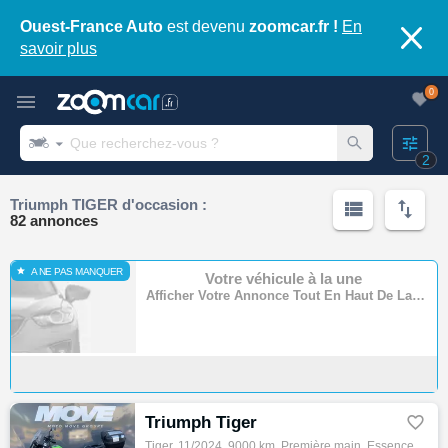
Ouest-France Auto
est devenu
zoomcar.fr !
En
savoir plus
0
2
Triumph TIGER d'occasion :
82 annonces
A NE PAS MANQUER
Votre véhicule à la une
Afficher Votre Annonce Tout En Haut De La Page
Triumph Tiger

Tiger, 11/2024, 9000 km, Première main, Essence, 888cm³, Couleur vert, 10490 € Equipements : Exemple de financement : apport de 2490 EUR et…