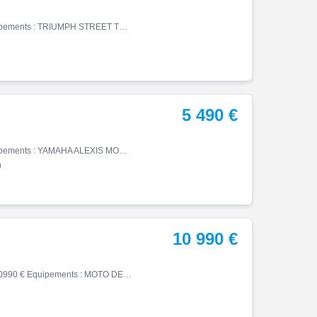
Street, 08/2008, 30540 km, Essence, 675cm³, 2000 € Equipements : TRIUMPH STREET TRIPLE Moto accidentée en procédure RSV CADRE ok, MOTEUR ok, FOURCHE ok, MISE EN ROUTE ok. Pour plus d'informations n'hésitez pas nous contacter par téléphone ou par mail Les véhicules accidentés son…
5 490 €
Street, 07/2016, 39057 km, Essence, 675cm³, 5490 € Equipements : YAMAHA ALEXIS MOTOS DARDILLY 58 CHEMIN DE LA BRUYERE VOUS PROPOSE UNE SUPERBE TRIUMPH STREET TRIPLE 675 R DU 26/07/2016 AVEC 39057 KMS / REVISIONS 40 000 KMS / PNEU AVANT REALISE POUR LA VENTE OPTIONS : LIGNE ARROW…
n
10 990 €
Street, 02/2026, 655 km, Essence, 765cm³, Couleur gris, 10990 € Equipements : MOTO DE DEMONSTRATION ,Disponible à l'essai,Garantie constructeur jusqu'au 10/02/2028 Toutes les occasions d'AXXESS MACHINE sont révisées et garanties. Concessionnaire TRIUMPH à Lanester (56), Rennes (…