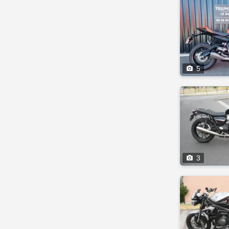

5

3