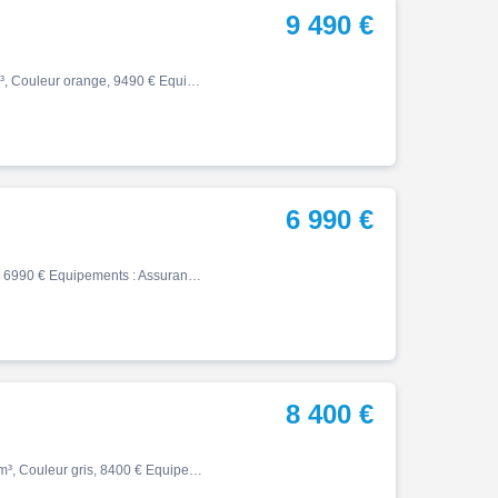
9 490 €
Street, 01/2025, 4200 km, Première main, Essence, 765cm³, Couleur orange, 9490 € Equipements : TRIUMPH STREET TRIPLE 765 R A2 TRES BON ETAT, ENTRETIEN A JOUR, CAPOT DE SELLE, SAUTE VENT, PROTECTIONS CARTERS, RETROS ALU. Pour plus de renseignements, contactez Philippe ou par mail…
6 990 €
Street, 06/2020, 11800 km, Essence, 900cm³, Couleur noir, 6990 € Equipements : Assurance sur place,Démarches administratives sur place,Gravage possible,Prix hors frais d'immatriculation,Compatible Permis A2,Garantie 12 mois
8 400 €
Street, 12/2021, 21700 km, Première main, Essence, 765cm³, Couleur gris, 8400 € Equipements : Assurance sur place,Démarches administratives sur place,Garantie OPTEVEN,Prix hors frais d'immatriculation,1ère main,Garantie 12 mois