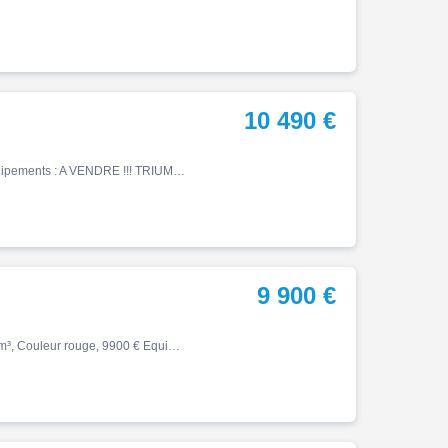
10 490 €
Street, 05/2024, 14900 km, Essence, 765cm³, 10490 € Equipements : A VENDRE !!! TRIUMPH STREET 765 RS 2024 ENTRETIENT TRIUMPH A JOUR AUCUN FRAIS A PREVOIR Pour plus de renseignements n'hésiter pas a nous contacter ,Garantie 6 mois
9 900 €
Street, 08/2024, 14000 km, Première main, Essence, 765cm³, Couleur rouge, 9900 € Equipements : ABS,Anti-démarrage,Anti-patinage,Freinage couplé,Indicateur de rapport engagé,Peinture métal,Prise USB,Shifter,Capot de selle,Pare carters,Protection de cadre,Protection de fourche,Pro…