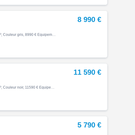
8 990 €
Street, 03/2024, 6845 km, Première main, Essence, 765cm³, Couleur gris, 8990 € Equipements : TRIUMPH STREET TRIPLE 765 R ETAT NEUF - COLORIS SILVER ICE - ENTRETIENS REGULIERS CONCESSION TRIUMPH - Dernier entretien complet fait AMR Vittel o km - Pneus Neufs Pirelli Rosso III - Su…
11 590 €
Street, 12/2025, 4200 km, Première main, Essence, 765cm³, Couleur noir, 11590 € Equipements : ,1ère main,Disponible à l'essai,Garantie constructeur jusqu'au 26/12/2027
5 790 €