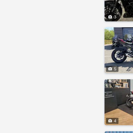

3

5

4