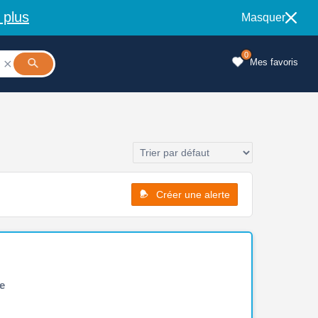
 plus
Masquer
0
Mes favoris

Créer une alerte
e