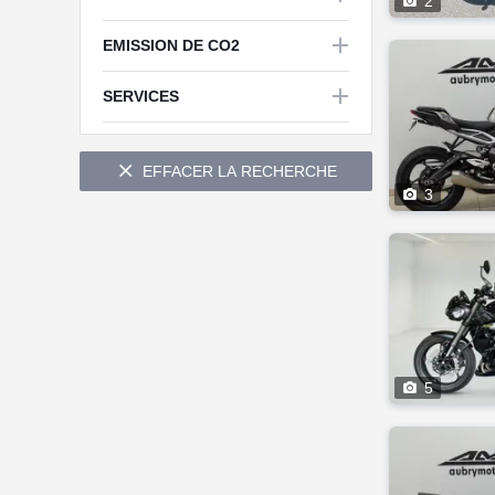

2

EMISSION DE CO2


SERVICES

EFFACER LA RECHERCHE

3

5