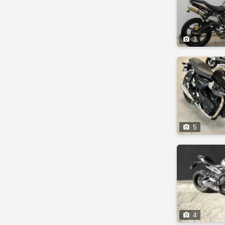

3

5

4