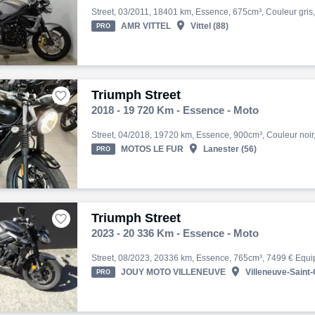

AMR VITTEL
Vittel (88)
PRO
Triumph Street

2018 - 19 720 Km - Essence - Moto

MOTOS LE FUR
Lanester (56)
PRO
Triumph Street

2023 - 20 336 Km - Essence - Moto

JOUY MOTO VILLENEUVE
Villeneuve-Saint-
PRO