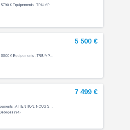
Street, 03/2011, 18401 km, Essence, 675cm³, Couleur gris, 5790 € Equipements : TRIUMPH STREET TRIPLE R 675 SUPERBE ETAT D ORIGINE, FAIBLE KILOMETRAGE - COLORIS MATT GRAPHITE - ENTRETIENS REGULIERS CONCESSION TRIUMPH - Dernier entretien complet type 20 000 kms fait AMR Vittel 0 k…
5 500 €
Street, 04/2018, 19720 km, Essence, 900cm³, Couleur noir, 5500 € Equipements : TRIUMPH 900 STREET TWIN, bon état général, entièrement d'origine, révisée, pneu avant neuf, ABS
7 499 €
Street, 08/2023, 20336 km, Essence, 765cm³, 7499 € Equipements : ATTENTION: NOUS SOMMES FERMÉS DU 02/08/2026 AU 24/08/2026 INCLUS. Triumph Street Triple 765 R ABS Crit'air 1 aucun frais à prévoir, très bon état. ***Garantie 12 mois*** Reprise, assurance et financement possible. …
Georges (94)