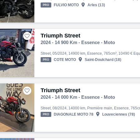

FULVIO MOTO
Arles (13)
PRO
Triumph Street

2024 - 14 900 Km - Essence - Moto

COTE MOTO
Saint-Doulchard (18)
PRO
Triumph Street

2024 - 14 000 Km - Essence - Moto

DIAGONALE MOTO 78
Louveciennes (78)
PRO