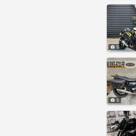

5

5