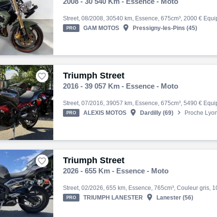
2008 - 30 540 Km - Essence - Moto

GAM MOTOS
Pressigny-les-Pins (45)
PRO
Triumph Street

2016 - 39 057 Km - Essence - Moto


ALEXIS MOTOS
Dardilly (69)
Proche Lyo
PRO
Triumph Street

2026 - 655 Km - Essence - Moto

TRIUMPH LANESTER
Lanester (56)
PRO