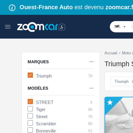
Ouest-France Auto
est devenu
zoomcar.f
Accueil
Moto 

MARQUES
Triumph 
Triumph
79
Triumph

MODÈLES

STREET
0
Tiger
88
Street
79
Scrambler
60
Bonneville
51