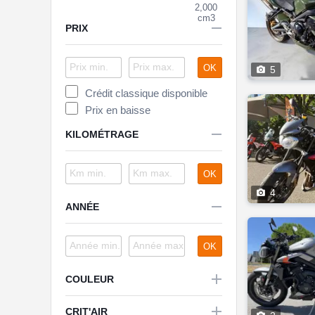
2,000
cm3

PRIX
OK

5
Crédit classique disponible
Prix en baisse

KILOMÉTRAGE
OK

4

ANNÉE
OK

COULEUR

CRIT'AIR