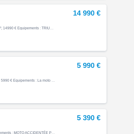
14 990 €
Street, 04/2026, 2850 km, Première main, Essence, 765cm³, 14990 € Equipements : TRIUMPH TIGER 1200 RALLY PRO : Moto en dépôt-vente, en excellent état, proche du neuf. D'origine et en option est équipée : * Ecran TFT * Ordinateur de bord * ABS * Traction Control * Leviers réglabl…
5 990 €
Street, 06/2019, 21120 km, Essence, 900cm³, Couleur vert, 5990 € Equipements : La moto est équipée d'un saute vent, d'un porte bagages et des valises. Bridable en A2 Entretien à jour, historique + carnet disponibles Garantie 6 mois Reprise possible Livraison possible ,Garantie 6…
5 390 €
Street, 07/2024, 7500 km, Essence, 765cm³, 5390 € Equipements : MOTO ACCIDENTÉE PROCEDURE .RSV ,VENDU SANS GARANTIE POUR PROFESSIONNELS Français . VENDU avec DOSSIER RSV .1er rapport + carte grise. POUR L'EXPORT : LA CARTE GRISE ORIGINALE EST DISPONIBLE AUX PARTICULIERS Français…