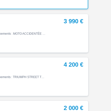
3 990 €
Street, 06/2017, 16000 km, Essence, 765cm³, 3990 € Equipements : MOTO ACCIDENTÉE PROCEDURE .RSV ,VENDU SANS GARANTIE POUR PROFESSIONNELS Français . VENDU avec DOSSIER RSV .1er rapport + carte grise. POUR L'EXPORT : LA CARTE GRISE ORIGINALE EST DISPONIBLE AUX PARTICULIERS Françai…
4 200 €
Street, 11/2022, 25658 km, Essence, 765cm³, 4200 € Equipements : TRIUMPH STREET TRIPLE RS Moto accidentée en procédure RSV CADRE ok, MOTEUR ok, FOURCHE a contrôlé, MISE EN ROUTE ok. Pour plus d'informations n'hésitez pas nous contacter par téléphone ou par mail Les véhicules acc…
2 000 €