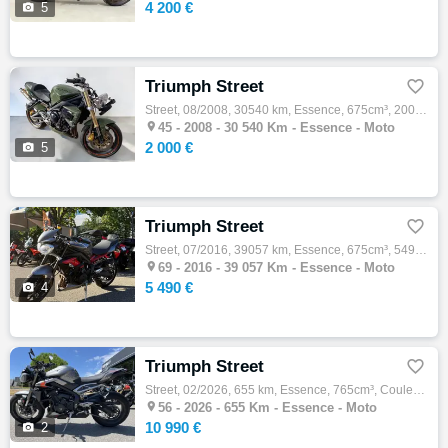
4 200 €

5
Triumph Street

Street, 08/2008, 30540 km, Essence, 675cm³, 2000 € Equipements : TRIUMPH STREET TRIPLE Moto accidentée en procédure RSV CADRE ok, MOTEUR ok…

45 -
2008 - 30 540 Km - Essence - Moto
2 000 €

5
Triumph Street

Street, 07/2016, 39057 km, Essence, 675cm³, 5490 € Equipements : YAMAHA ALEXIS MOTOS DARDILLY 58 CHEMIN DE LA BRUYERE VOUS PROPOSE UNE SUPE…

69 -
2016 - 39 057 Km - Essence - Moto
5 490 €

4
Triumph Street

Street, 02/2026, 655 km, Essence, 765cm³, Couleur gris, 10990 € Equipements : MOTO DE DEMONSTRATION ,Disponible à l'essai,Garantie construc…

56 -
2026 - 655 Km - Essence - Moto
10 990 €

2