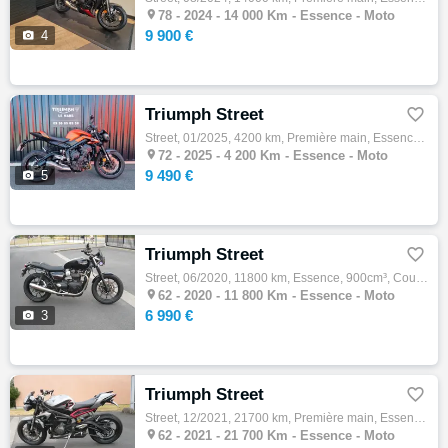

78 -
2024 - 14 000 Km - Essence - Moto
9 900 €

4
Triumph Street

Street, 01/2025, 4200 km, Première main, Essence, 765cm³, Couleur orange, 9490 € Equipements : TRIUMPH STREET TRIPLE 765 R A2 TRES BON ETAT…

72 -
2025 - 4 200 Km - Essence - Moto
9 490 €

5
Triumph Street

Street, 06/2020, 11800 km, Essence, 900cm³, Couleur noir, 6990 € Equipements : Assurance sur place,Démarches administratives sur place,Grav…

62 -
2020 - 11 800 Km - Essence - Moto
6 990 €

3
Triumph Street

Street, 12/2021, 21700 km, Première main, Essence, 765cm³, Couleur gris, 8400 € Equipements : Assurance sur place,Démarches administratives…

62 -
2021 - 21 700 Km - Essence - Moto