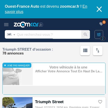
Ouest-France Auto
est devenu
zoomcar.fr !
En
savoir plus
0
2
Triumph STREET d'occasion :
78 annonces
A NE PAS MANQUER
Votre véhicule à la une
Afficher Votre Annonce Tout En Haut De La Page
Triumph Street

Street, 07/2023, 2656 km, Première main, Essence, 765cm³, 8590 € Equipements : ,1ère main,Garantie 12 mois Toutes les occasions d'AXXESS MA…