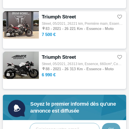
Triumph Street

Street, 05/2021, 26221 km, Première main, Essence, 765cm³, Couleur gris, 7500 € Equipements : Triumph Road Spirit - Concessionnaire Exclusi…

83 -
2021 - 26 221 Km - Essence - Moto
7 500 €

4
Triumph Street

Street, 05/2021, 26313 km, Essence, 660cm³, Couleur blanc, 6990 € Equipements : TRIUMPH STREET TRIPLE 660 S A2 EXCELLENT ETAT - MOTO PERMIS…

88 -
2021 - 26 313 Km - Essence - Moto
6 990 €

3
Soyez le premier informé dès qu'une
annonce est diffusée