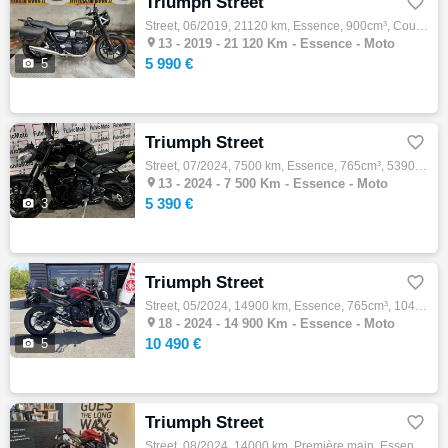
Triumph Street

Street, 06/2019, 21120 km, Essence, 900cm³, Couleur vert, 5990 € Equipements : La moto est équipée d'un saute vent, d'un porte bagages et d…

13 -
2019 - 21 120 Km - Essence - Moto
5 990 €

5
Triumph Street

Street, 07/2024, 7500 km, Essence, 765cm³, 5390 € Equipements : MOTO ACCIDENTÉE PROCEDURE .RSV ,VENDU SANS GARANTIE POUR PROFESSIONNELS Fra…

13 -
2024 - 7 500 Km - Essence - Moto
5 390 €

3
Triumph Street

Street, 05/2024, 14900 km, Essence, 765cm³, 10490 € Equipements : A VENDRE !!! TRIUMPH STREET 765 RS 2024 ENTRETIENT TRIUMPH A JOUR AUCUN F…

18 -
2024 - 14 900 Km - Essence - Moto
10 490 €

5
Triumph Street

Street, 08/2024, 14000 km, Première main, Essence, 765cm³, Couleur rouge, 9900 € Equipements : ABS,Anti-démarrage,Anti-patinage,Freinage co…