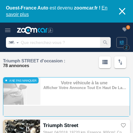
Ouest-France Auto
est devenu
zoomcar.fr !
En
savoir plus
0
2
Triumph STREET d'occasion :
78 annonces
A NE PAS MANQUER
Votre véhicule à la une
Afficher Votre Annonce Tout En Haut De La Page
Triumph Street

Street, 04/2018, 19720 km, Essence, 900cm³, Couleur noir, 5500 € Equipements : TRIUMPH 900 STREET TWIN, bon état général, entièrement d'ori…