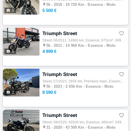

56 -
2018 - 19 720 Km - Essence - Moto
5 500 €

5
Triumph Street

Street, 06/2011, 14960 km, Essence, 675cm³, 4999 € Equipements : Street Triple 675 Violet - État irréprochable À vendre dans notre garage, …

56 -
2011 - 14 960 Km - Essence - Moto
4 999 €

5
Triumph Street

Street, 07/2023, 2656 km, Première main, Essence, 765cm³, 8590 € Equipements : ,1ère main,Garantie 12 mois Toutes les occasions d'AXXESS MA…

56 -
2023 - 2 656 Km - Essence - Moto
8 590 €

2
Triumph Street

Street, 09/2020, 43500 km, Essence, 660cm³, 5490 € Equipements : Kawa Toulouse propose cette très belle Triumph Street triple S en full ( B…

31 -
2020 - 43 500 Km - Essence - Moto