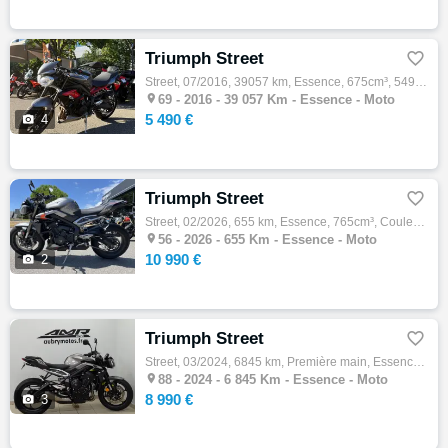
Triumph Street

Street, 07/2016, 39057 km, Essence, 675cm³, 5490 € Equipements : YAMAHA ALEXIS MOTOS DARDILLY 58 CHEMIN DE LA BRUYERE VOUS PROPOSE UNE SUPE…

69 -
2016 - 39 057 Km - Essence - Moto
5 490 €

4
Triumph Street

Street, 02/2026, 655 km, Essence, 765cm³, Couleur gris, 10990 € Equipements : MOTO DE DEMONSTRATION ,Disponible à l'essai,Garantie construc…

56 -
2026 - 655 Km - Essence - Moto
10 990 €

2
Triumph Street

Street, 03/2024, 6845 km, Première main, Essence, 765cm³, Couleur gris, 8990 € Equipements : TRIUMPH STREET TRIPLE 765 R ETAT NEUF - COLORI…

88 -
2024 - 6 845 Km - Essence - Moto
8 990 €

3