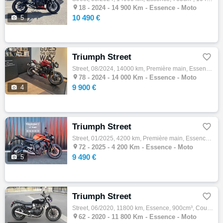

18 -
2024 - 14 900 Km - Essence - Moto
10 490 €

5
Triumph Street

Street, 08/2024, 14000 km, Première main, Essence, 765cm³, Couleur rouge, 9900 € Equipements : ABS,Anti-démarrage,Anti-patinage,Freinage co…

78 -
2024 - 14 000 Km - Essence - Moto
9 900 €

4
Triumph Street

Street, 01/2025, 4200 km, Première main, Essence, 765cm³, Couleur orange, 9490 € Equipements : TRIUMPH STREET TRIPLE 765 R A2 TRES BON ETAT…

72 -
2025 - 4 200 Km - Essence - Moto
9 490 €

5
Triumph Street

Street, 06/2020, 11800 km, Essence, 900cm³, Couleur noir, 6990 € Equipements : Assurance sur place,Démarches administratives sur place,Grav…

62 -
2020 - 11 800 Km - Essence - Moto