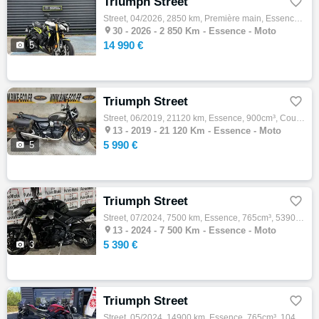
Triumph Street

Street, 04/2026, 2850 km, Première main, Essence, 765cm³, 14990 € Equipements : TRIUMPH TIGER 1200 RALLY PRO : Moto en dépôt-vente, en exce…

30 -
2026 - 2 850 Km - Essence - Moto
14 990 €

5
Triumph Street

Street, 06/2019, 21120 km, Essence, 900cm³, Couleur vert, 5990 € Equipements : La moto est équipée d'un saute vent, d'un porte bagages et d…

13 -
2019 - 21 120 Km - Essence - Moto
5 990 €

5
Triumph Street

Street, 07/2024, 7500 km, Essence, 765cm³, 5390 € Equipements : MOTO ACCIDENTÉE PROCEDURE .RSV ,VENDU SANS GARANTIE POUR PROFESSIONNELS Fra…

13 -
2024 - 7 500 Km - Essence - Moto
5 390 €

3
Triumph Street

Street, 05/2024, 14900 km, Essence, 765cm³, 10490 € Equipements : A VENDRE !!! TRIUMPH STREET 765 RS 2024 ENTRETIENT TRIUMPH A JOUR AUCUN F…