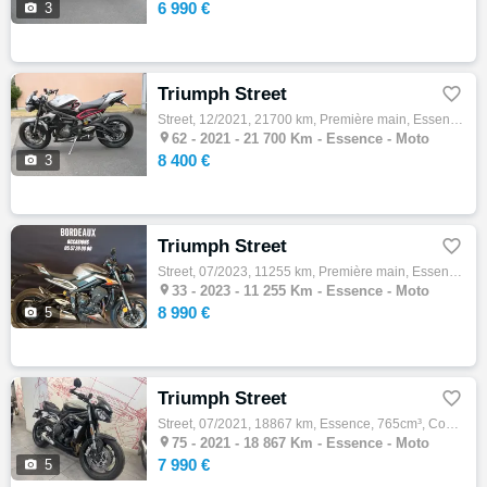
6 990 €

3
Triumph Street

Street, 12/2021, 21700 km, Première main, Essence, 765cm³, Couleur gris, 8400 € Equipements : Assurance sur place,Démarches administratives…

62 -
2021 - 21 700 Km - Essence - Moto
8 400 €

3
Triumph Street

Street, 07/2023, 11255 km, Première main, Essence, 765cm³, Couleur gris, 8990 € Equipements : Zone rouge 33 vous propose : Moto d'occasion …

33 -
2023 - 11 255 Km - Essence - Moto
8 990 €

5
Triumph Street

Street, 07/2021, 18867 km, Essence, 765cm³, Couleur noir, 7990 € Equipements : ? À découvrir chez Honda Folie Mericourt : cette superbe TRI…

75 -
2021 - 18 867 Km - Essence - Moto
7 990 €

5