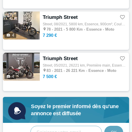
Triumph Street

Street, 08/2021, 5800 km, Essence, 900cm³, Couleur noir, 7290 € Equipements : 47CV,ABS,Anti-démarrage,Anti-patinage,Indicateur de rapport e…

78 -
2021 - 5 800 Km - Essence - Moto
7 290 €

4
Triumph Street

Street, 05/2021, 26221 km, Première main, Essence, 765cm³, Couleur gris, 7500 € Equipements : Triumph Road Spirit - Concessionnaire Exclusi…

83 -
2021 - 26 221 Km - Essence - Moto
7 500 €

4
Soyez le premier informé dès qu'une
annonce est diffusée