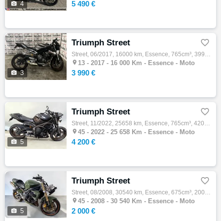
5 490 €

4
Triumph Street

Street, 06/2017, 16000 km, Essence, 765cm³, 3990 € Equipements : MOTO ACCIDENTÉE PROCEDURE .RSV ,VENDU SANS GARANTIE POUR PROFESSIONNELS Fr…

13 -
2017 - 16 000 Km - Essence - Moto
3 990 €

3
Triumph Street

Street, 11/2022, 25658 km, Essence, 765cm³, 4200 € Equipements : TRIUMPH STREET TRIPLE RS Moto accidentée en procédure RSV CADRE ok, MOTEUR…

45 -
2022 - 25 658 Km - Essence - Moto
4 200 €

5
Triumph Street

Street, 08/2008, 30540 km, Essence, 675cm³, 2000 € Equipements : TRIUMPH STREET TRIPLE Moto accidentée en procédure RSV CADRE ok, MOTEUR ok…

45 -
2008 - 30 540 Km - Essence - Moto
2 000 €

5