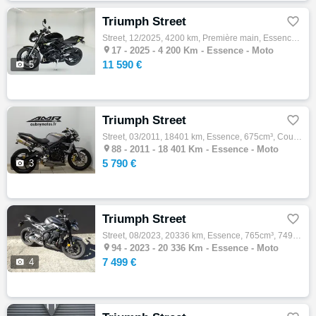
Triumph Street

Street, 12/2025, 4200 km, Première main, Essence, 765cm³, Couleur noir, 11590 € Equipements : ,1ère main,Disponible à l'essai,Garantie cons…

17 -
2025 - 4 200 Km - Essence - Moto
11 590 €

5
Triumph Street

Street, 03/2011, 18401 km, Essence, 675cm³, Couleur gris, 5790 € Equipements : TRIUMPH STREET TRIPLE R 675 SUPERBE ETAT D ORIGINE, FAIBLE K…

88 -
2011 - 18 401 Km - Essence - Moto
5 790 €

3
Triumph Street

Street, 08/2023, 20336 km, Essence, 765cm³, 7499 € Equipements : ATTENTION: NOUS SOMMES FERMÉS DU 02/08/2026 AU 24/08/2026 INCLUS. Triumph …

94 -
2023 - 20 336 Km - Essence - Moto
7 499 €

4